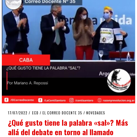
POSTED
17/07/2022
17/07/2022
ECD
/
EL CORREO DOCENTE 35
/
NOVEDADES
ON
¿Qué gusto tiene la palabra «sal»? Más
allá del debate en torno al llamado