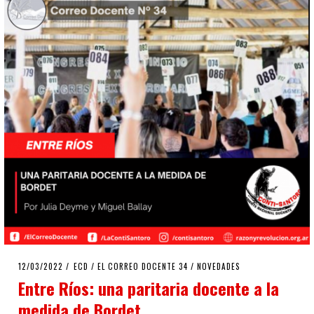
POSTED
12/03/2022
12/03/2022
ECD
/
EL CORREO DOCENTE 34
/
NOVEDADES
ON
Entre Ríos: una paritaria docente a la
medida de Bordet