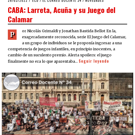
26/03/2022
26/03/2022
ECD
/
EL CORREO DOCENTE 34
/
NOVEDADES
ON
CABA: Larreta, Acuña y su Juego del
Calamar
or Nicolás Grimaldi y Jonathan Bastida Bellot En la,
P
exageradamente reconocida, serie El Juego del Calamar,
a un grupo de individuos se le proponía ingresar a una
competencia de juegos infantiles, en principio inocentes, a
cambio de un suculento premio. Alerta spoilers: el juego
Seguir leyendo
finalmente no era lo que aparentaba…