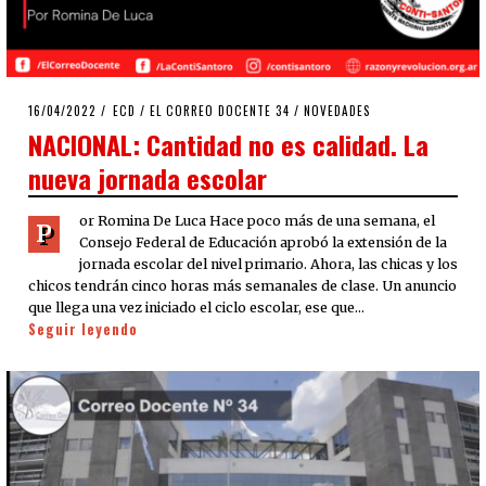
POSTED
16/04/2022
15/04/2022
ECD
/
EL CORREO DOCENTE 34
/
NOVEDADES
ON
NACIONAL: Cantidad no es calidad. La
nueva jornada escolar
or Romina De Luca Hace poco más de una semana, el
P
Consejo Federal de Educación aprobó la extensión de la
jornada escolar del nivel primario. Ahora, las chicas y los
chicos tendrán cinco horas más semanales de clase. Un anuncio
que llega una vez iniciado el ciclo escolar, ese que…
Seguir leyendo