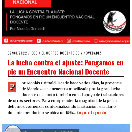
POSTED
07/08/2022
07/08/2022
ECD
/
EL CORREO DOCENTE 35
/
NOVEDADES
ON
La lucha contra el ajuste: Pongamos en
pie un Encuentro Nacional Docente
or Nicolás Grimaldi Desde hace varios días, la provincia
P
de Mendoza se encuentra movilizada por la gran lucha
docente que contó también con el apoyo de trabajadores
de otros sectores. Para comprender la magnitud de la pelea,
debemos comenzar contextualizando la situación: el salario
Seguir leyendo
docente mendocino se ubica un 10%…