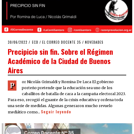
POSTED
30/06/2022
30/06/2022
ECD
/
EL CORREO DOCENTE 35
/
NOVEDADES
ON
Precipicio sin fin. Sobre el Régimen
Académico de la Ciudad de Buenos
Aires
or Nicolás Grimaldi y Romina De Luca El gobierno
P
porteño pretende que la educación sea uno de los
caballitos de batalla de cara a la campaña electoral 2023.
Para eso, recogió el guante de la crisis educativa y ordena toda
una serie de medidas. Algunas generaron mucho revuelo
Seguir leyendo
mediático como…