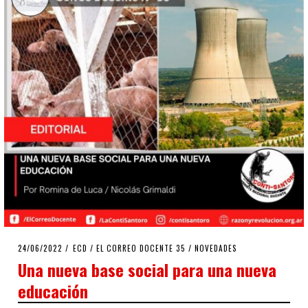
POSTED
24/06/2022
14/07/2022
ECD
/
EL CORREO DOCENTE 35
/
NOVEDADES
ON
Una nueva base social para una nueva
educación