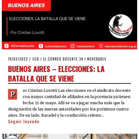
POSTED
19/03/2022
19/03/2022
ECD
/
EL CORREO DOCENTE 34
/
NOVEDADES
ON
BUENOS AIRES – ELECCIONES: LA
BATALLA QUE SE VIENE
or Cristian Lovotti Las elecciones en el sindicato docente
P
con mayor cantidad de afiliados en la provincia ya tienen
fecha: 11 de mayo. Allí se va a jugar mucha más que la
designación de las nuevas autoridades por los próximos cuatro
años. De un lado, Baradel y la conducción celeste…
Seguir leyendo