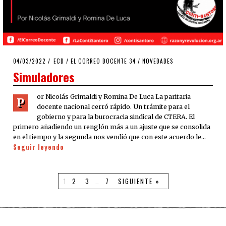
POSTED
04/03/2022
04/03/2022
ECD
/
EL CORREO DOCENTE 34
/
NOVEDADES
ON
Simuladores
or Nicolás Grimaldi y Romina De Luca La paritaria
P
docente nacional cerró rápido. Un trámite para el
gobierno y para la burocracia sindical de CTERA. El
primero añadiendo un renglón más a un ajuste que se consolida
en el tiempo y la segunda nos vendió que con este acuerdo le…
Seguir leyendo
1
2
3
…
7
SIGUIENTE »