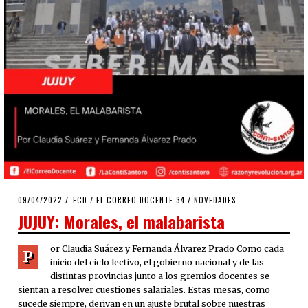
POSTED
09/04/2022
09/04/2022
ECD
/
EL CORREO DOCENTE 34
/
NOVEDADES
ON
JUJUY: Morales, el malabarista
or Claudia Suárez y Fernanda Álvarez Prado Como cada
P
inicio del ciclo lectivo, el gobierno nacional y de las
distintas provincias junto a los gremios docentes se
sientan a resolver cuestiones salariales. Estas mesas, como
sucede siempre, derivan en un ajuste brutal sobre nuestras