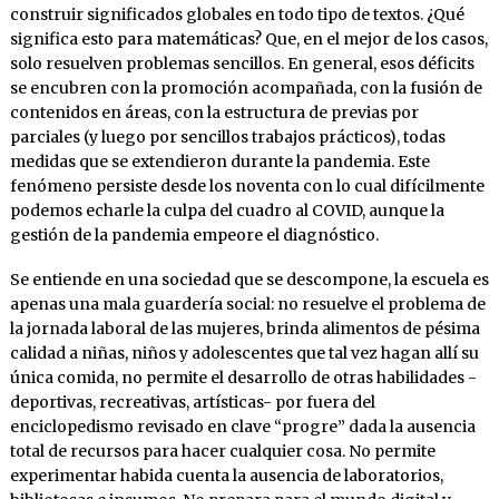
construir significados globales en todo tipo de textos. ¿Qué
significa esto para matemáticas? Que, en el mejor de los casos,
solo resuelven problemas sencillos. En general, esos déficits
se encubren con la promoción acompañada, con la fusión de
contenidos en áreas, con la estructura de previas por
parciales (y luego por sencillos trabajos prácticos), todas
medidas que se extendieron durante la pandemia. Este
fenómeno persiste desde los noventa con lo cual difícilmente
podemos echarle la culpa del cuadro al COVID, aunque la
gestión de la pandemia empeore el diagnóstico.
Se entiende en una sociedad que se descompone, la escuela es
apenas una mala guardería social: no resuelve el problema de
la jornada laboral de las mujeres, brinda alimentos de pésima
calidad a niñas, niños y adolescentes que tal vez hagan allí su
única comida, no permite el desarrollo de otras habilidades -
deportivas, recreativas, artísticas- por fuera del
enciclopedismo revisado en clave “progre” dada la ausencia
total de recursos para hacer cualquier cosa. No permite
experimentar habida cuenta la ausencia de laboratorios,