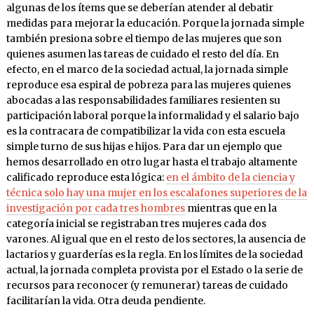
algunas de los ítems que se deberían atender al debatir
medidas para mejorar la educación. Porque la jornada simple
también presiona sobre el tiempo de las mujeres que son
quienes asumen las tareas de cuidado el resto del día. En
efecto, en el marco de la sociedad actual, la jornada simple
reproduce esa espiral de pobreza para las mujeres quienes
abocadas a las responsabilidades familiares resienten su
participación laboral porque la informalidad y el salario bajo
es la contracara de compatibilizar la vida con esta escuela
simple turno de sus hijas e hijos. Para dar un ejemplo que
hemos desarrollado en otro lugar hasta el trabajo altamente
calificado reproduce esta lógica:
en el ámbito de la ciencia y
técnica solo hay una mujer en los escalafones superiores de la
investigación por cada tres hombres
mientras que en la
categoría inicial se registraban tres mujeres cada dos
varones. Al igual que en el resto de los sectores, la ausencia de
lactarios y guarderías es la regla. En los límites de la sociedad
actual, la jornada completa provista por el Estado o la serie de
recursos para reconocer (y remunerar) tareas de cuidado
facilitarían la vida. Otra deuda pendiente.