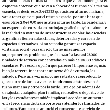
alteración de las rutinas familiares lo que vale también para el
esquema anterior: que se van a chocar dos turnos en la misma
escuela, es decir, esos 2.443.732 que asisten al turno mañana,
van a tener que ocupar el mismo espacio, por una hora que
esos otros 2.044.930 que asisten al turno tarde. La pandemia y
su esquema de cursada en burbujas graficó muy brutalmente
la realidad en materia de infraestructura escolar: las escuelas
argentinas tienen aulas chicas, deterioradas y carecen de
espacios alternativos. Si no se podía garantizar espacio
(distancia social) para un solo turno imaginemos
superponerlos, problema que alcanzará a las casi 23.000
unidades de servicio concentradas en más de 10.000 edificios
escolares. Por eso, la opción que parecerá imponerse es, más
bien, la tercera: incorporar un sexto día de cursada, los
sábados. Pero una vez más, como se trata de reproducir lo
que ocurre de lunes a viernes tendremos asistentes en el
turno mañana y otros por la tarde. Esta opción además de
desajustar cualquier plan familiar, recreativo o deportivo de
las y los estudiantes también implicará acordar un aumento
en la frecuencia del transporte para atender los traslados de
millones. Tampoco se anunció el consecuente servicio de