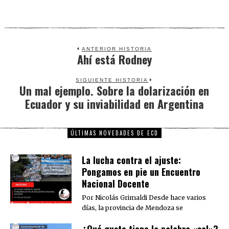
ANTERIOR HISTORIA
Ahí está Rodney
Previous
post:
SIGUIENTE HISTORIA
Un mal ejemplo. Sobre la dolarización en
Next
Ecuador y su inviabilidad en Argentina
post:
ÚLTIMAS NOVEDADES DE ECD
La lucha contra el ajuste:
Pongamos en pie un Encuentro
Nacional Docente
Por Nicolás Grimaldi Desde hace varios
días, la provincia de Mendoza se