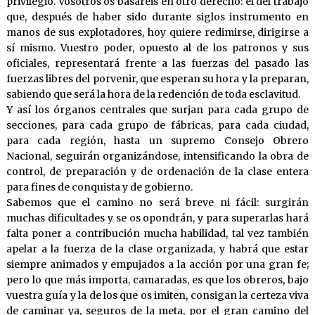
privilegio. Vosotros os basaréis en otro derecho: el del trabajo
que, después de haber sido durante siglos instrumento en
manos de sus explotadores, hoy quiere redimirse, dirigirse a
sí mismo. Vuestro poder, opuesto al de los patronos y sus
oficiales, representará frente a las fuerzas del pasado las
fuerzas libres del porvenir, que esperan su hora y la preparan,
sabiendo que será la hora de la redención de toda esclavitud.
Y así los órganos centrales que surjan para cada grupo de
secciones, para cada grupo de fábricas, para cada ciudad,
para cada región, hasta un supremo Consejo Obrero
Nacional, seguirán organizándose, intensificando la obra de
control, de preparación y de ordenación de la clase entera
para fines de conquista y de gobierno.
Sabemos que el camino no será breve ni fácil: surgirán
muchas dificultades y se os opondrán, y para superarlas hará
falta poner a contribución mucha habilidad, tal vez también
apelar a la fuerza de la clase organizada, y habrá que estar
siempre animados y empujados a la acción por una gran fe;
pero lo que más importa, camaradas, es que los obreros, bajo
vuestra guía y la de los que os imiten, consigan la certeza viva
de caminar ya, seguros de la meta, por el gran camino del