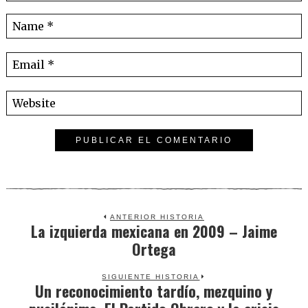
ANTERIOR HISTORIA
La izquierda mexicana en 2009 – Jaime
Previous
Ortega
post:
SIGUIENTE HISTORIA
Un reconocimiento tardío, mezquino y
Next
post: