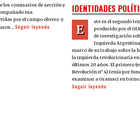
 los comisarios de sección y
IDENTIDADES POLÍT
acompañado esa
tidas por el campo obrero y
ste es el segundo te
E
Seguir leyendo
itaros…
producido por el GI
de investigación sob
Izquierda Argentina)
marco de su trabajo sobre la h
la izquierda revolucionaria en
últimos 20 años. El primero (
Revolución n° 4) tenía por fun
examinar a Gramsci en torno
Seguir leyendo