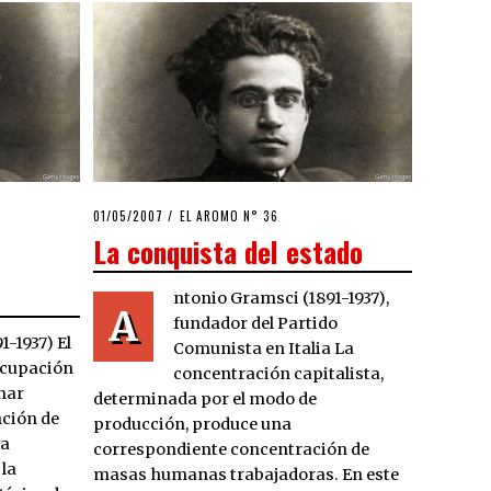
POSTED
01/05/2007
23/03/2020
EL AROMO N° 36
ON
La conquista del estado
ntonio Gramsci (1891-1937),
A
fundador del Partido
-1937) El
Comunista en Italia La
ocupación
concentración capitalista,
amar
determinada por el modo de
ción de
producción, produce una
la
correspondiente concentración de
la
masas humanas trabajadoras. En este