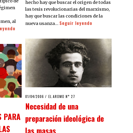
típico de
hecho hay que buscar el origen de todas
 régimen
las tesis revolucionarias del marxismo,
hay que buscar las condiciones de la
imen, al
Seguir leyendo
nueva usanza…
leyendo
POSTED
01/04/2006
22/03/2020
EL AROMO N° 27
ON
Necesidad de una
S PARA
preparación ideológica de
LAS
las masas