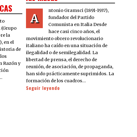
ICAS
ntonio Gramsci (1891-1937),
A
fundador del Partido
xto
Comunista en Italia Desde
A (Grupo
hace casi cinco años, el
re la
movimiento obrero revolucionario
, en el
italiano ha caído en una situación de
istoria de
ilegalidad o de semilegalidad. La
 los
libertad de prensa, el derecho de
en Razón y
reunión, de asociación, de propaganda,
ción
han sido prácticamente suprimidos. La
…
formación de los cuadros…
Seguir leyendo