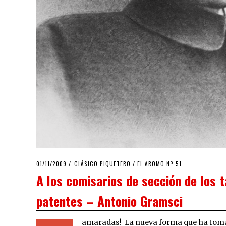
POSTED
01/11/2009
25/03/2020
CLÁSICO PIQUETERO
/
EL AROMO Nº 51
ON
A los comisarios de sección de los t
patentes – Antonio Gramsci
amaradas! La nueva forma que ha toma