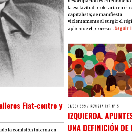
desocupación es el fenómeno 
la esclavitud proletaria en el
capitalista; se manifiesta
violentamente al surgir el rég
Seguir 
aplicarse el proceso…
alleres Fiat-centro y
POSTED
01/03/1999
03/04/2020
REVISTA RYR N˚ 5
ON
IZQUIERDA. APUNTE
UNA DEFINICIÓN DE 
do la comisión interna en