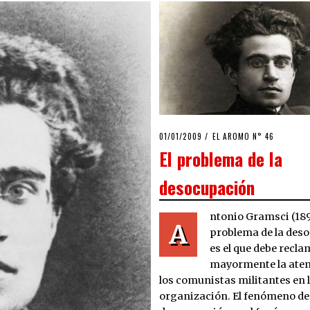
POSTED
01/01/2009
25/03/2020
EL AROMO N° 46
ON
El problema de la
desocupación
ntonio Gramsci (1891
A
problema de la des
es el que debe recl
mayormente la aten
los comunistas militantes en 
organización. El fenómeno de 