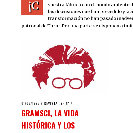
¡C
vuestra fábrica con el nombramiento de
las discusiones que han precedido y 
transformación no han pasado inadver
patronal de Turín. Por una parte, se disponen a im
POSTED
01/03/1998
12/04/2020
REVISTA RYR N˚ 4
ON
GRAMSCI, LA VIDA
HISTÓRICA Y LOS