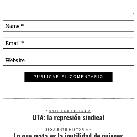
ANTERIOR HISTORIA
UTA: la represión sindical
Previous
post:
SIGUIENTE HISTORIA
Lo que mata es la inutilidad de quienes
Next