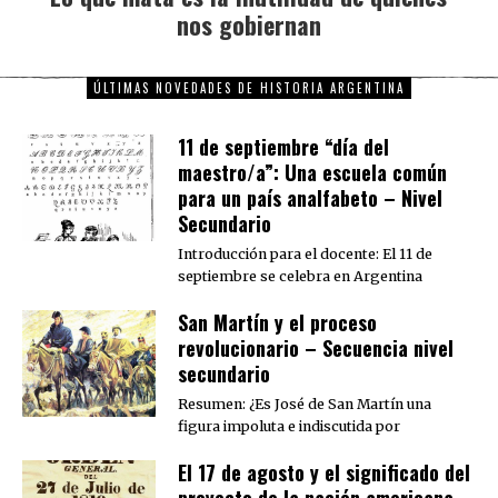
nos gobiernan
post:
ÚLTIMAS NOVEDADES DE HISTORIA ARGENTINA
11 de septiembre “día del
maestro/a”: Una escuela común
para un país analfabeto – Nivel
Secundario
Introducción para el docente: El 11 de
septiembre se celebra en Argentina
San Martín y el proceso
revolucionario – Secuencia nivel
secundario
Resumen: ¿Es José de San Martín una
figura impoluta e indiscutida por
El 17 de agosto y el significado del
proyecto de la nación americana –