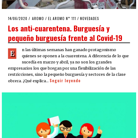
POSTED
14/06/2020
14/06/2020
AROMO
/
EL AROMO N° 111
/
NOVEDADES
ON
Los anti-cuarentena. Burguesía y
pequeño burguesía frente al Covid-19
n las últimas semanas han ganado protagonismo
E
quienes se oponen a la cuarentena. A diferencia de lo que
sucedía en marzo y abril, ya no son los grandes
empresarios los que bregan por una flexibilización de las
restricciones, sino la pequeño burguesía y sectores de la clase
Seguir leyendo
obrera. ¿Qué explica…