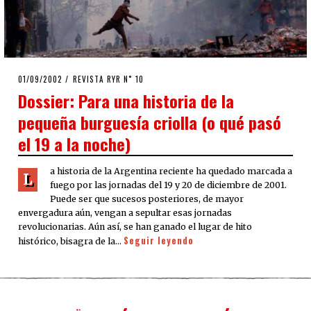
POSTED
01/09/2002
28/04/2020
REVISTA RYR N˚ 10
ON
Dossier: Para una historia de la
pequeña burguesía criolla (o qué pasó
el 19 a la noche)
a historia de la Argentina reciente ha quedado marcada a
L
fuego por las jornadas del 19 y 20 de diciembre de 2001.
Puede ser que sucesos posteriores, de mayor
envergadura aún, vengan a sepultar esas jornadas
revolucionarias. Aún así, se han ganado el lugar de hito
Seguir leyendo
histórico, bisagra de la…