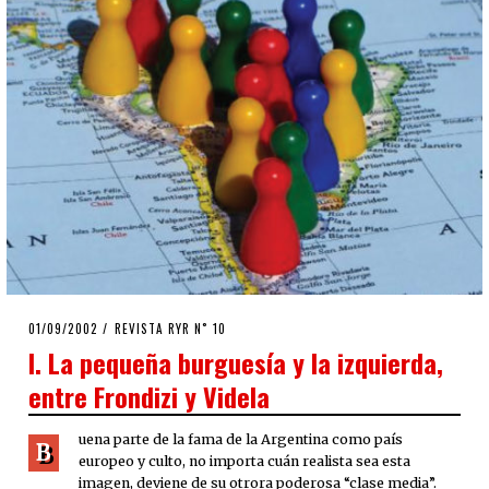
POSTED
01/09/2002
28/04/2020
REVISTA RYR N˚ 10
ON
I. La pequeña burguesía y la izquierda,
entre Frondizi y Videla
uena parte de la fama de la Argentina como país
B
europeo y culto, no importa cuán realista sea esta
imagen, deviene de su otrora poderosa “clase media”.