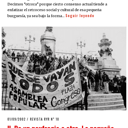
Decimos “otrora” porque cierto consenso actual tiende a
enfatizar el retroceso social y cultural de esa pequeña
Seguir leyendo
burguesía, ya sea bajo la forma…
POSTED
01/09/2002
05/05/2020
REVISTA RYR N˚ 10
ON
II. De un naufragio a otro. La pequeña