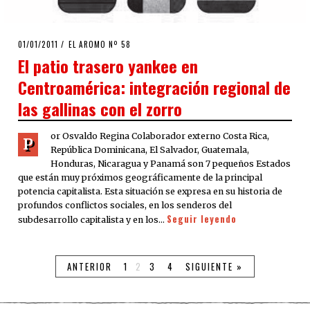
POSTED
01/01/2011
08/08/2020
EL AROMO Nº 58
ON
El patio trasero yankee en
Centroamérica: integración regional de
las gallinas con el zorro
or Osvaldo Regina Colaborador externo Costa Rica,
P
República Dominicana, El Salvador, Guatemala,
Honduras, Nicaragua y Panamá son 7 pequeños Estados
que están muy próximos geográficamente de la principal
potencia capitalista. Esta situación se expresa en su historia de
profundos conflictos sociales, en los senderos del
Seguir leyendo
subdesarrollo capitalista y en los…
ANTERIOR
1
2
3
4
SIGUIENTE »