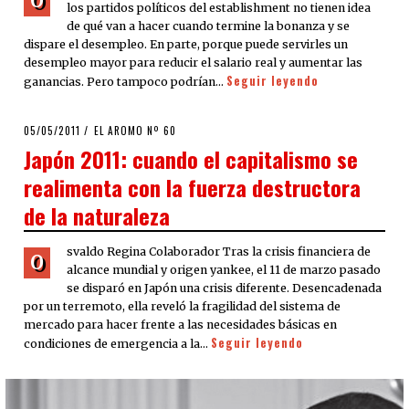
O
los partidos políticos del establishment no tienen idea
de qué van a hacer cuando termine la bonanza y se
dispare el desempleo. En parte, porque puede servirles un
desempleo mayor para reducir el salario real y aumentar las
Seguir leyendo
ganancias. Pero tampoco podrían…
POSTED
05/05/2011
08/08/2020
EL AROMO Nº 60
ON
Japón 2011: cuando el capitalismo se
realimenta con la fuerza destructora
de la naturaleza
svaldo Regina Colaborador Tras la crisis financiera de
O
alcance mundial y origen yankee, el 11 de marzo pasado
se disparó en Japón una crisis diferente. Desencadenada
por un terremoto, ella reveló la fragilidad del sistema de
mercado para hacer frente a las necesidades básicas en
Seguir leyendo
condiciones de emergencia a la…