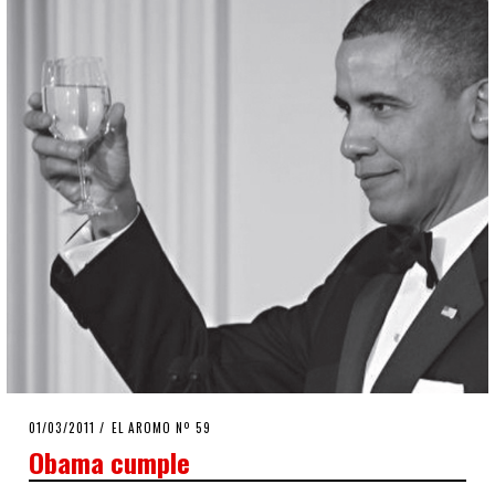
POSTED
01/03/2011
08/08/2020
EL AROMO Nº 59
ON
Obama cumple