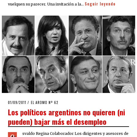
Seguir leyendo
vuelquen su parecer. Una invitación a la…
POSTED
01/09/2011
24/09/2020
EL AROMO Nº 62
ON
Los políticos argentinos no quieren (ni
pueden) bajar más el desempleo
svaldo Regina Colaborador Los dirigentes y asesores de