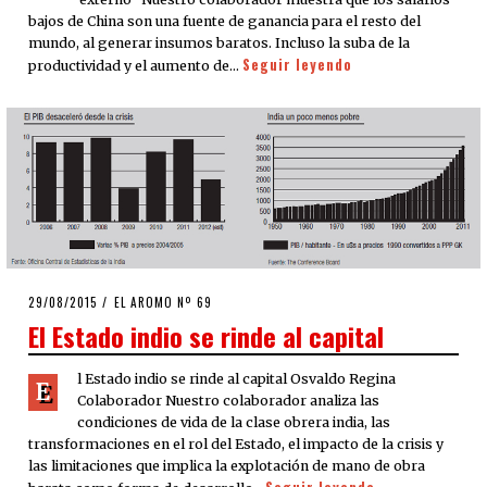
bajos de China son una fuente de ganancia para el resto del
mundo, al generar insumos baratos. Incluso la suba de la
Seguir leyendo
productividad y el aumento de…
POSTED
29/08/2015
EL AROMO Nº 69
ON
El Estado indio se rinde al capital
l Estado indio se rinde al capital Osvaldo Regina
E
Colaborador Nuestro colaborador analiza las
condiciones de vida de la clase obrera india, las
transformaciones en el rol del Estado, el impacto de la crisis y
las limitaciones que implica la explotación de mano de obra