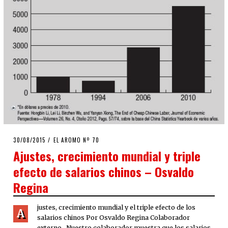
POSTED
30/08/2015
EL AROMO Nº 70
ON
Ajustes, crecimiento mundial y triple
efecto de salarios chinos – Osvaldo
Regina
justes, crecimiento mundial y el triple efecto de los
A
salarios chinos Por Osvaldo Regina Colaborador
externo Nuestro colaborador muestra que los salarios