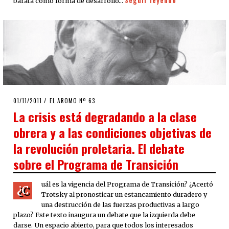
Seguir leyendo
barata como forma de desarrollo…
POSTED
01/11/2011
24/09/2020
EL AROMO Nº 63
ON
La crisis está degradando a la clase
obrera y a las condiciones objetivas de
la revolución proletaria. El debate
sobre el Programa de Transición
uál es la vigencia del Programa de Transición? ¿Acertó
¿C
Trotsky al pronosticar un estancamiento duradero y
una destrucción de las fuerzas productivas a largo
plazo? Este texto inaugura un debate que la izquierda debe
darse. Un espacio abierto, para que todos los interesados