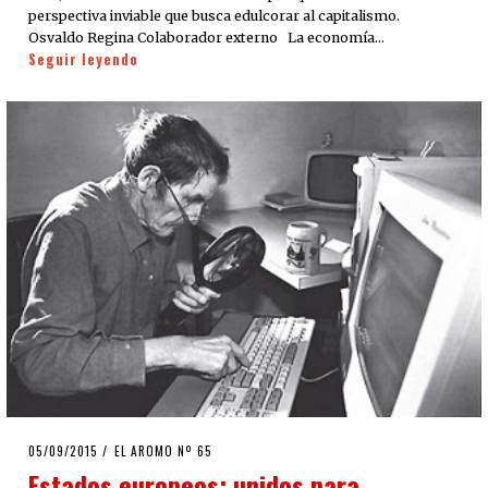
perspectiva inviable que busca edulcorar al capitalismo.
Osvaldo Regina Colaborador externo La economía…
Seguir leyendo
POSTED
05/09/2015
EL AROMO Nº 65
ON
Estados europeos: unidos para