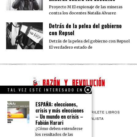
Proyecto M El espionaje de las mineras
contra los docentes Natalia Alvarez
Detrás de la pelea del gobierno
con Repsol
Detrás de la pelea del gobierno con Repsol
El verdadero estado de
TAL VEZ ESTÉ INTERESADO EN
ESPAÑA: elecciones,
crisis y más elecciones
QUIENES SOMOS
CONTACTO
BARRILETE LIBROS
– Un mundo en crisis –
CEICS
ENGLISH
VÍA SOCIALISTA
Fabián Harari
¿Cómo deben entenderse
los resultados de las