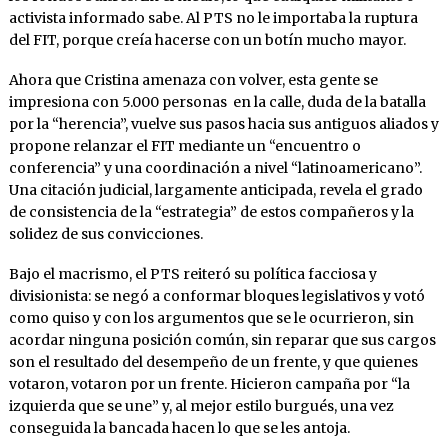
activista informado sabe. Al PTS no le importaba la ruptura
del FIT, porque creía hacerse con un botín mucho mayor.
Ahora que Cristina amenaza con volver, esta gente se
impresiona con 5.000 personas en la calle, duda de la batalla
por la “herencia”, vuelve sus pasos hacia sus antiguos aliados y
propone relanzar el FIT mediante un “encuentro o
conferencia” y una coordinación a nivel “latinoamericano”.
Una citación judicial, largamente anticipada, revela el grado
de consistencia de la “estrategia” de estos compañeros y la
solidez de sus convicciones.
Bajo el macrismo, el PTS reiteró su política facciosa y
divisionista: se negó a conformar bloques legislativos y votó
como quiso y con los argumentos que se le ocurrieron, sin
acordar ninguna posición común, sin reparar que sus cargos
son el resultado del desempeño de un frente, y que quienes
votaron, votaron por un frente. Hicieron campaña por “la
izquierda que se une” y, al mejor estilo burgués, una vez
conseguida la bancada hacen lo que se les antoja.