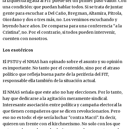
la izquierda ligada al FIT puede ser un primer paso válido. Con
una condición: que puedan hablar todos. Si se trata de juntar
gente para escuchar a Del Caño, Bregman, Altamira, Pitrola,
Giordano y dos o tres más, no. Los venimos escuchando y
leyendo hace años. De comparsa para una conferencia “a la
Cristina”, no. Por el contrario, si todos pueden intervenir,
cuenten con nosotros.
Los esotéricos
El PSTU y el NMAS han opinado sobre el asunto y su opinión
es importante. No tanto por el contenido, sino por el atraso
político que refleja buena parte de la periferia del FIT,
responsable ella también de la situación actual.
El NMAS señala que este año no hay elecciones. Por lo tanto,
hay que dedicarse a la agitación meramente sindical.
Interesante asociación entre política y campaña electoral la
que tienen compañeros que se dicen revolucionarios. Pero
eso no es todo: el eje sería luchar “contra Macri”. Es decir,
quieren un frente con el kirchnerismo. No solo con los que