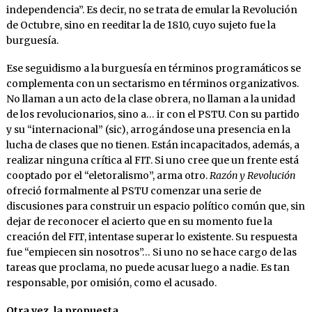
independencia”. Es decir, no se trata de emular la Revolución
de Octubre, sino en reeditar la de 1810, cuyo sujeto fue la
burguesía.
Ese seguidismo a la burguesía en términos programáticos se
complementa con un sectarismo en términos organizativos.
No llaman a un acto de la clase obrera, no llaman a la unidad
de los revolucionarios, sino a… ir con el PSTU. Con su partido
y su “internacional” (sic), arrogándose una presencia en la
lucha de clases que no tienen. Están incapacitados, además, a
realizar ninguna crítica al FIT. Si uno cree que un frente está
cooptado por el “eletoralismo”, arma otro.
Razón y Revolución
ofreció formalmente al PSTU comenzar una serie de
discusiones para construir un espacio político común que, sin
dejar de reconocer el acierto que en su momento fue la
creación del FIT, intentase superar lo existente. Su respuesta
fue “empiecen sin nosotros”… Si uno no se hace cargo de las
tareas que proclama, no puede acusar luego a nadie. Es tan
responsable, por omisión, como el acusado.
Otra vez, la propuesta