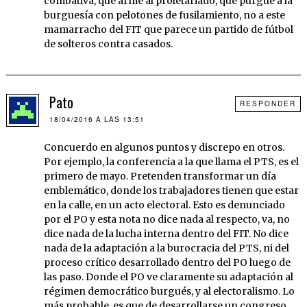
combativa, que arme al proletariado, que purgue a la
burguesía con pelotones de fusilamiento, no a este
mamarracho del FIT que parece un partido de fútbol
de solteros contra casados.
Pato
RESPONDER
18/04/2016 A LAS 13:51
Concuerdo en algunos puntos y discrepo en otros.
Por ejemplo, la conferencia a la que llama el PTS, es el
primero de mayo. Pretenden transformar un día
emblemático, donde los trabajadores tienen que estar
en la calle, en un acto electoral. Esto es denunciado
por el PO y esta nota no dice nada al respecto, va, no
dice nada de la lucha interna dentro del FIT. No dice
nada de la adaptación a la burocracia del PTS, ni del
proceso crítico desarrollado dentro del PO luego de
las paso. Donde el PO ve claramente su adaptación al
régimen democrático burgués, y al electoralismo. Lo
más probable, es que de desarrollarse un congreso