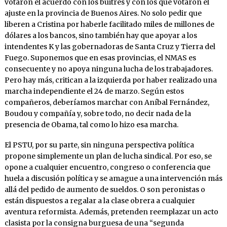
votaron el acuerdo con los buitres y con los que votaron el
ajuste en la provincia de Buenos Aires. No solo pedir que
liberen a Cristina por haberle facilitado miles de millones de
dólares a los bancos, sino también hay que apoyar a los
intendentes K y las gobernadoras de Santa Cruz y Tierra del
Fuego. Suponemos que en esas provincias, el NMAS es
consecuente y no apoya ninguna lucha de los trabajadores.
Pero hay más, critican a la izquierda por haber realizado una
marcha independiente el 24 de marzo. Según estos
compañeros, deberíamos marchar con Aníbal Fernández,
Boudou y compañía y, sobre todo, no decir nada de la
presencia de Obama, tal como lo hizo esa marcha.
El PSTU, por su parte, sin ninguna perspectiva política
propone simplemente un plan de lucha sindical. Por eso, se
opone a cualquier encuentro, congreso o conferencia que
huela a discusión política y se amague a una intervención más
allá del pedido de aumento de sueldos. O son peronistas o
están dispuestos a regalar a la clase obrera a cualquier
aventura reformista. Además, pretenden reemplazar un acto
clasista por la consigna burguesa de una “segunda