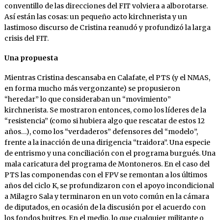
conventillo de las direcciones del FIT volviera a alborotarse.
Así están las cosas: un pequeño acto kirchnerista y un
lastimoso discurso de Cristina reanudó y profundizó la larga
crisis del FIT.
Una propuesta
Mientras Cristina descansaba en Calafate, el PTS (y el NMAS,
en forma mucho más vergonzante) se propusieron
“heredar” lo que consideraban un “movimiento”
kirchnerista. Se mostraron entonces, como los líderes de la
“resistencia” (como si hubiera algo que rescatar de estos 12
años…), como los “verdaderos” defensores del “modelo”,
frente a la inacción de una dirigencia “traidora”. Una especie
de entrismo y una conciliación con el programa burgués. Una
mala caricatura del programa de Montoneros. En el caso del
PTS las componendas con el FPV se remontan a los últimos
años del ciclo K, se profundizaron con el apoyo incondicional
a Milagro Sala y terminaron en un voto común en la cámara
de diputados, en ocasión de la discusión por el acuerdo con
los fondos buitres. En el medio, lo que cualquier militante o