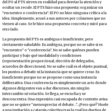
del PO al PTS sirven en realidad para desviar la atención y
ocultar un recule. El PTS hizo una propuesta: organizar un
“encuentro o conferencia”. El PO no hizo ninguna crítica a la
idea. Simplemente, acusó a sus autores por crímenes que no
vienen al caso. Se le hizo una propuesta concreta y miró para
otro lado.
La propuesta del PTS es ambigua e insuficiente, pero
ciertamente saludable. Es ambigua, porque no se sabe si es
“encuentro” o “conferencia”. No se sabe quiénes pueden
participar y bajo qué modalidad y condiciones
(representación proporcional, elección de delegados,
acuerdos de direcciones). No se sabe cuál es el objeto puntual,
los puntos a debatir ni la instancia que se quiere crear. Es
insuficiente porque no se propone como una instancia
deliberativa. Una conferencia es simplemente un acto donde
algunos dirigentes van a dar discursos, sin ningún
intercambio ni votación. Se llega, se escucha y se
desconcentra. Una expresión casi escapada de contexto avisa
que no se quiere “menospreciar el debate…”. ¿Pero qué? Huele
a una invitación a catarsis colectiva tras la cual los dueños de