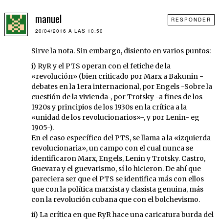
manuel
RESPONDER
20/04/2016 A LAS 10:50
Sirve la nota. Sin embargo, disiento en varios puntos:
i) RyR y el PTS operan con el fetiche de la
«revolución» (bien criticado por Marx a Bakunin -
debates en la 1era internacional, por Engels -Sobre la
cuestión de la vivienda-, por Trotsky -a fines de los
1920s y principios de los 1930s en la crítica a la
«unidad de los revolucionarios»-, y por Lenin- eg
1905-).
En el caso específico del PTS, se llama a la «izquierda
revolucionaria», un campo con el cual nunca se
identificaron Marx, Engels, Lenin y Trotsky. Castro,
Guevara y el guevarismo, sí lo hicieron. De ahí que
pareciera ser que el PTS se identifica más con ellos
que con la política marxista y clasista genuina, más
con la revolución cubana que con el bolchevismo.
ii) La crítica en que RyR hace una caricatura burda del