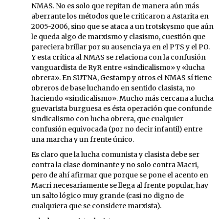
NMAS. No es solo que repitan de manera aún más
aberrante los métodos que le criticaron a Astarita en
2005-2006, sino que se ataca a un trotskysmo que aún
le queda algo de marxismo y clasismo, cuestión que
pareciera brillar por su ausencia ya en el PTS y el PO.
Y esta crítica al NMAS se relaciona con la confusión
vanguardista de RyR entre «sindicalismo» y «lucha
obrera». En SUTNA, Gestamp y otros el NMAS sí tiene
obreros de base luchando en sentido clasista, no
haciendo «sindicalismo». Mucho más cercana a lucha
guevarista burguesa es ésta operación que confunde
sindicalismo con lucha obrera, que cualquier
confusión equivocada (por no decir infantil) entre
una marcha y un frente único.
Es claro que la lucha comunista y clasista debe ser
contra la clase dominante y no solo contra Macri,
pero de ahí afirmar que porque se pone el acento en
Macri necesariamente se llega al frente popular, hay
un salto lógico muy grande (casi no digno de
cualquiera que se considere marxista).