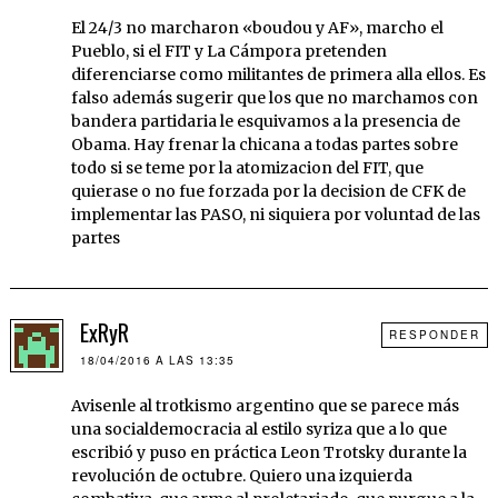
El 24/3 no marcharon «boudou y AF», marcho el
Pueblo, si el FIT y La Cámpora pretenden
diferenciarse como militantes de primera alla ellos. Es
falso además sugerir que los que no marchamos con
bandera partidaria le esquivamos a la presencia de
Obama. Hay frenar la chicana a todas partes sobre
todo si se teme por la atomizacion del FIT, que
quierase o no fue forzada por la decision de CFK de
implementar las PASO, ni siquiera por voluntad de las
partes
ExRyR
RESPONDER
18/04/2016 A LAS 13:35
Avisenle al trotkismo argentino que se parece más
una socialdemocracia al estilo syriza que a lo que
escribió y puso en práctica Leon Trotsky durante la
revolución de octubre. Quiero una izquierda