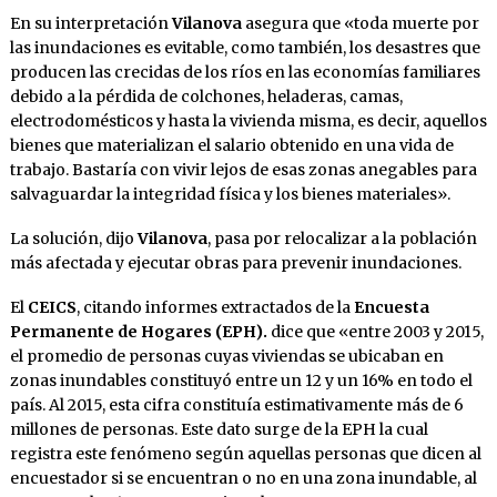
En su interpretación
Vilanova
asegura que «toda muerte por
las inundaciones es evitable, como también, los desastres que
producen las crecidas de los ríos en las economías familiares
debido a la pérdida de colchones, heladeras, camas,
electrodomésticos y hasta la vivienda misma, es decir, aquellos
bienes que materializan el salario obtenido en una vida de
trabajo. Bastaría con vivir lejos de esas zonas anegables para
salvaguardar la integridad física y los bienes materiales».
La solución, dijo
Vilanova
, pasa por relocalizar a la población
más afectada y ejecutar obras para prevenir inundaciones.
El
CEICS
, citando informes extractados de la
Encuesta
Permanente de Hogares (EPH).
dice que «entre 2003 y 2015,
el promedio de personas cuyas viviendas se ubicaban en
zonas inundables constituyó entre un 12 y un 16% en todo el
país. Al 2015, esta cifra constituía estimativamente más de 6
millones de personas. Este dato surge de la EPH la cual
registra este fenómeno según aquellas personas que dicen al
encuestador si se encuentran o no en una zona inundable, al