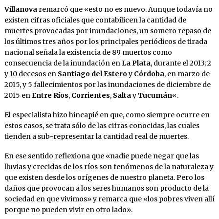
Villanova
remarcó que «esto no es nuevo. Aunque todavía no
existen cifras oficiales que contabilicen la cantidad de
muertes provocadas por inundaciones, un somero repaso de
los últimos tres años por los principales periódicos de tirada
nacional señala la existencia de 89 muertos como
consecuencia de la inundación en
La Plata
, durante el 2013; 2
y 10 decesos en
Santiago del Estero
y
Córdoba
, en marzo de
2015, y 5 fallecimientos por las inundaciones de diciembre de
2015 en
Entre Ríos
,
Corrientes
,
Salta
y
Tucumán
«.
El especialista hizo hincapié en que, como siempre ocurre en
estos casos, se trata sólo de las cifras conocidas, las cuales
tienden a sub-representar la cantidad real de muertes.
En ese sentido reflexiona que «nadie puede negar que las
lluvias y crecidas de los ríos son fenómenos de la naturaleza y
que existen desde los orígenes de nuestro planeta. Pero los
daños que provocan a los seres humanos son producto de la
sociedad en que vivimos» y remarca que «los pobres viven allí
porque no pueden vivir en otro lado».