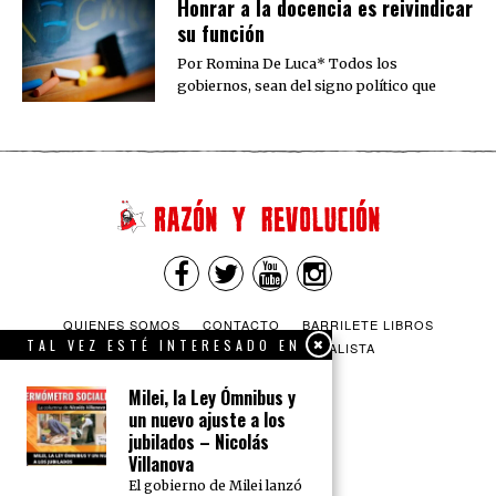
​Honrar a la docencia es reivindicar
su función
Por Romina De Luca* Todos los
gobiernos, sean del signo político que
QUIENES SOMOS
CONTACTO
BARRILETE LIBROS
TAL VEZ ESTÉ INTERESADO EN
CEICS
ENGLISH
VÍA SOCIALISTA
Milei, la Ley Ómnibus y
un nuevo ajuste a los
jubilados – Nicolás
Villanova
El gobierno de Milei lanzó