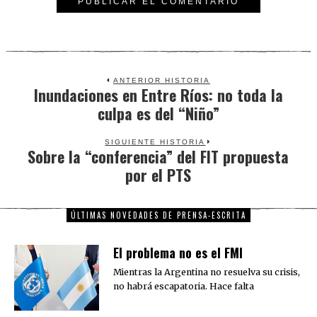
ANTERIOR HISTORIA
Inundaciones en Entre Ríos: no toda la
Previous
culpa es del “Niño”
post:
SIGUIENTE HISTORIA
Sobre la “conferencia” del FIT propuesta
Next
por el PTS
post:
ÚLTIMAS NOVEDADES DE PRENSA-ESCRITA
El problema no es el FMI
Mientras la Argentina no resuelva su crisis,
no habrá escapatoria. Hace falta