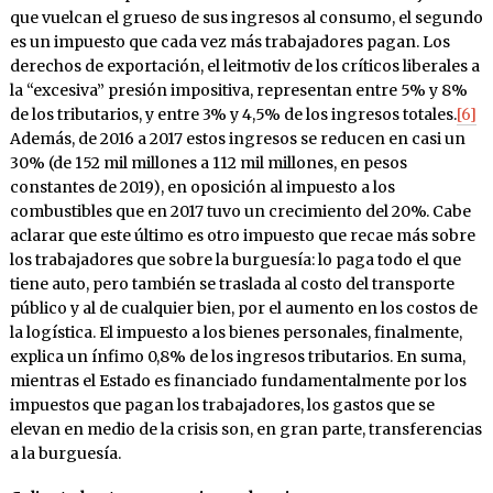
que vuelcan el grueso de sus ingresos al consumo, el segundo
es un impuesto que cada vez más trabajadores pagan. Los
derechos de exportación, el leitmotiv de los críticos liberales a
la “excesiva” presión impositiva, representan entre 5% y 8%
de los tributarios, y entre 3% y 4,5% de los ingresos totales.
[6]
Además, de 2016 a 2017 estos ingresos se reducen en casi un
30% (de 152 mil millones a 112 mil millones, en pesos
constantes de 2019), en oposición al impuesto a los
combustibles que en 2017 tuvo un crecimiento del 20%. Cabe
aclarar que este último es otro impuesto que recae más sobre
los trabajadores que sobre la burguesía: lo paga todo el que
tiene auto, pero también se traslada al costo del transporte
público y al de cualquier bien, por el aumento en los costos de
la logística. El impuesto a los bienes personales, finalmente,
explica un ínfimo 0,8% de los ingresos tributarios. En suma,
mientras el Estado es financiado fundamentalmente por los
impuestos que pagan los trabajadores, los gastos que se
elevan en medio de la crisis son, en gran parte, transferencias
a la burguesía.