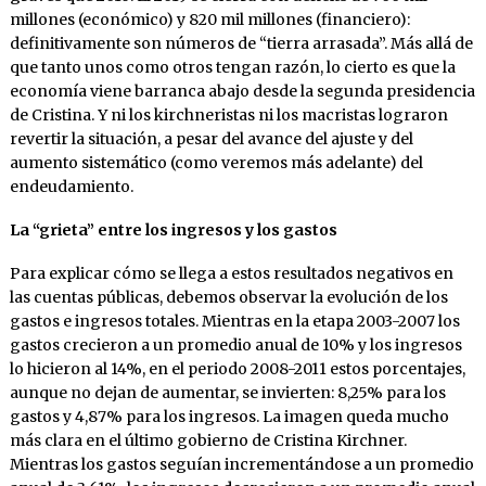
millones (económico) y 820 mil millones (financiero):
definitivamente son números de “tierra arrasada”. Más allá de
que tanto unos como otros tengan razón, lo cierto es que la
economía viene barranca abajo desde la segunda presidencia
de Cristina. Y ni los kirchneristas ni los macristas lograron
revertir la situación, a pesar del avance del ajuste y del
aumento sistemático (como veremos más adelante) del
endeudamiento.
La “grieta” entre los ingresos y los gastos
Para explicar cómo se llega a estos resultados negativos en
las cuentas públicas, debemos observar la evolución de los
gastos e ingresos totales. Mientras en la etapa 2003-2007 los
gastos crecieron a un promedio anual de 10% y los ingresos
lo hicieron al 14%, en el periodo 2008-2011 estos porcentajes,
aunque no dejan de aumentar, se invierten: 8,25% para los
gastos y 4,87% para los ingresos. La imagen queda mucho
más clara en el último gobierno de Cristina Kirchner.
Mientras los gastos seguían incrementándose a un promedio