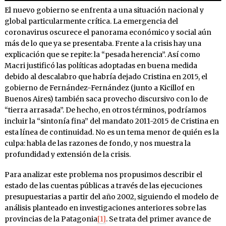
El nuevo gobierno se enfrenta a una situación nacional y
global particularmente crítica. La emergencia del
coronavirus oscurece el panorama económico y social aún
más de lo que ya se presentaba. Frente a la crisis hay una
explicación que se repite: la “pesada herencia”. Así como
Macri justificó las políticas adoptadas en buena medida
debido al descalabro que habría dejado Cristina en 2015, el
gobierno de Fernández-Fernández (junto a Kicillof en
Buenos Aires) también saca provecho discursivo con lo de
“tierra arrasada”. De hecho, en otros términos, podríamos
incluir la “sintonía fina” del mandato 2011-2015 de Cristina en
esta línea de continuidad. No es un tema menor de quién es la
culpa: habla de las razones de fondo, y nos muestra la
profundidad y extensión de la crisis.
Para analizar este problema nos propusimos describir el
estado de las cuentas públicas a través de las ejecuciones
presupuestarias a partir del año 2002, siguiendo el modelo de
análisis planteado en investigaciones anteriores sobre las
provincias de la Patagonia
[1]
. Se trata del primer avance de