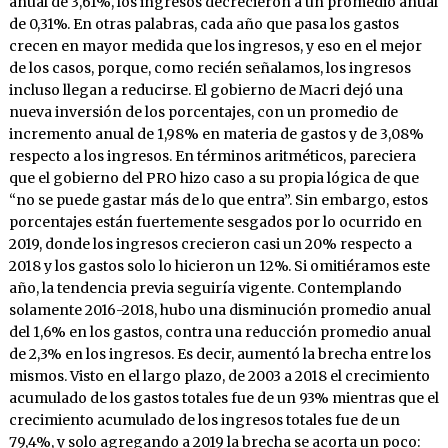
anual de 3,61%, los ingresos decrecieron a un promedio anual
de 0,31%. En otras palabras, cada año que pasa los gastos
crecen en mayor medida que los ingresos, y eso en el mejor
de los casos, porque, como recién señalamos, los ingresos
incluso llegan a reducirse. El gobierno de Macri dejó una
nueva inversión de los porcentajes, con un promedio de
incremento anual de 1,98% en materia de gastos y de 3,08%
respecto a los ingresos. En términos aritméticos, pareciera
que el gobierno del PRO hizo caso a su propia lógica de que
“no se puede gastar más de lo que entra”. Sin embargo, estos
porcentajes están fuertemente sesgados por lo ocurrido en
2019, donde los ingresos crecieron casi un 20% respecto a
2018 y los gastos solo lo hicieron un 12%. Si omitiéramos este
año, la tendencia previa seguiría vigente. Contemplando
solamente 2016-2018, hubo una disminución promedio anual
del 1,6% en los gastos, contra una reducción promedio anual
de 2,3% en los ingresos. Es decir, aumentó la brecha entre los
mismos. Visto en el largo plazo, de 2003 a 2018 el crecimiento
acumulado de los gastos totales fue de un 93% mientras que el
crecimiento acumulado de los ingresos totales fue de un
79,4%, y solo agregando a 2019 la brecha se acorta un poco: