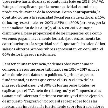
progresivo hasta alcanzar el punto más bajo en 2018 (54,4%).
Esto puede explicarse por la menor actividad económica,
producto del avance de la recesión. Como contrapartida, la
Contribuciones a la Seguridad Social pasan de explicar el 15%
de los ingresos totales en 2003 al 25% en 2008 (otra vez, por la
nacionalización de las AFJP) y al 34% en 2018. Aunque
disminuye el peso proporcional de los impuestos, que como
veremos pagan mayormente los trabajadores, aumenta las
contribuciones a la seguridad social, que también salen de los
salarios obreros. Ambos rubros representan, en conjunto, el
90% de los ingresos nacionales.
Para tener una referencia, podemos observar cómo se
componen esos ingresos tributarios en 2016 y 2017, únicos
años donde esos datos son públicos. El primer aspecto,
fundamental, es notar que entre el 50% y el 55% de los
ingresos tributarios (y el 30% de los ingresos totales) se
explican por el “IVA neto de reintegros” y el “Impuesto a las
Ganancias”. Mientras el primero constituye el típico ejemplo
de impuesto “regresivo”, porque al recaer sobre todas las
mercancías impacta más fuertemente sobre los trabajadores