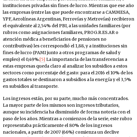
instituciones privadas sin fines de lucro. Mientras que ese año
las empresas (entre las que puede encontrarse a CAMMESA,
YPF, Aerolíneas Argentinas, Ferrovías y Metrovías) recibieron
el equivalente al 2,54% del PBI, a las unidades familiares (por
rubros como asignaciones familiares, PROG.R.ES.AR o
atención médica a beneficiarios de pensiones no
contributivas) les correspondió el 1,88, y a instituciones sin
fines de lucro (PAMI junto a otros programas de salud y
empleo) el 0,49%.
[5]
La importancia de las transferencias a
estas empresas queda claro al analizar los subsidios a estos
sectores como porcentaje del gasto: para el 2016 el 10% de los
gastos totales se destinaron a subsidios a la energía y el 3,5%
en subsidios al transporte.
Los ingresos están, por su parte, mucho más concentrados.
La mayor parte de los mismos son ingresos tributarios,
aunque su incidencia ha disminuido de forma notoria con el
paso de los años. Mientras a comienzos de la serie, este rubro
representaba prácticamente el 80% de los ingresos
nacionales, a partir de 2007 (66%) comienza un declive