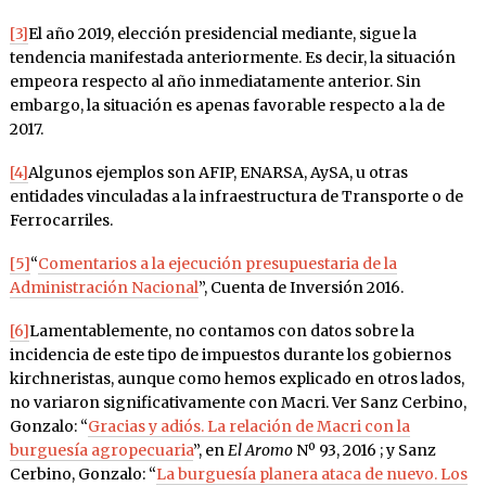
[3]
El año 2019, elección presidencial mediante, sigue la
tendencia manifestada anteriormente. Es decir, la situación
empeora respecto al año inmediatamente anterior. Sin
embargo, la situación es apenas favorable respecto a la de
2017.
[4]
Algunos ejemplos son AFIP, ENARSA, AySA, u otras
entidades vinculadas a la infraestructura de Transporte o de
Ferrocarriles.
[5]
“
Comentarios a la ejecución presupuestaria de la
Administración Nacional
”, Cuenta de Inversión 2016.
[6]
Lamentablemente, no contamos con datos sobre la
incidencia de este tipo de impuestos durante los gobiernos
kirchneristas, aunque como hemos explicado en otros lados,
no variaron significativamente con Macri. Ver Sanz Cerbino,
Gonzalo: “
Gracias y adiós. La relación de Macri con la
burguesía agropecuaria
”, en
El Aromo
Nº 93, 2016 ; y Sanz
Cerbino, Gonzalo: “
La burguesía planera ataca de nuevo. Los