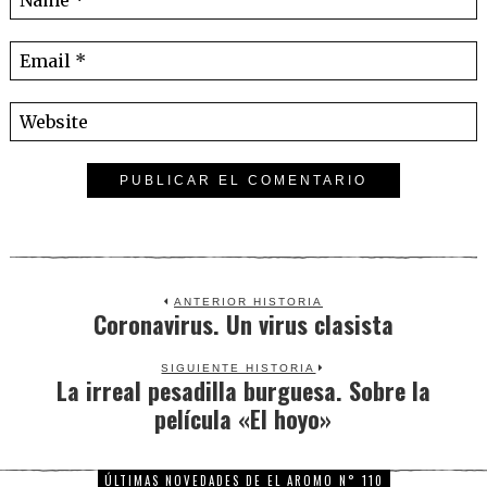
ANTERIOR HISTORIA
Coronavirus. Un virus clasista
Previous
post:
SIGUIENTE HISTORIA
La irreal pesadilla burguesa. Sobre la
Next
película «El hoyo»
post:
ÚLTIMAS NOVEDADES DE EL AROMO N° 110