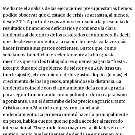
Mediante el análisis de las ejecuciones presupuestarias hemos
podido observar que el estado de crisis se arrastra, al menos,
desde 2011. A partir de esos años se consolida la presencia de
resultados financieros deficitarios y comienza la clara
tendencia al deterioro de los resultados económicos. Es decir
que, desde ese momento, a la nación le cuesta cada vez más
hacer frente a sus gastos corrientes. Gastos que, como
señalamos, benefician crecientemente a la burguesía,
mientras que son los trabajadores quienes pagan la “fiesta”.
Excepto durante el gobierno de Néstor y en 2019 (tras un
fuerte ajuste), el crecimiento de los gastos duplica (o más) el
crecimiento de los ingresos, ampliándose la distancia. La
tendencia coincide con el agotamiento de la renta agraria
para seguir funcionando como pulmotor de un capitalismo
agonizante. Con el derrumbe de los precios agrarios, tanto
Cristina como Mauricio empezaron a apelar al
endeudamiento. La primera intentó hacerlo principalmente
en pesos, habida cuenta que no podía acceder al mercado
internacional. El segundo tuvo mayores facilidades en ese
sentido, por lo que las fuentes de deuda se emparejan. Sin