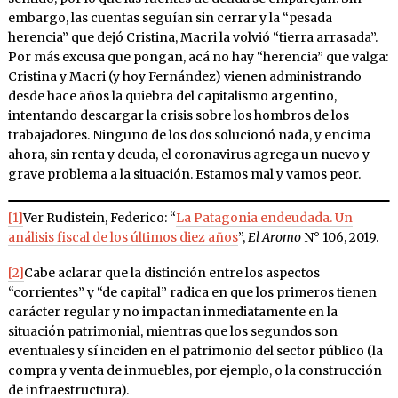
embargo, las cuentas seguían sin cerrar y la “pesada
herencia” que dejó Cristina, Macri la volvió “tierra arrasada”.
Por más excusa que pongan, acá no hay “herencia” que valga:
Cristina y Macri (y hoy Fernández) vienen administrando
desde hace años la quiebra del capitalismo argentino,
intentando descargar la crisis sobre los hombros de los
trabajadores. Ninguno de los dos solucionó nada, y encima
ahora, sin renta y deuda, el coronavirus agrega un nuevo y
grave problema a la situación. Estamos mal y vamos peor.
[1]
Ver Rudistein, Federico: “
La Patagonia endeudada. Un
análisis fiscal de los últimos diez años
”,
El Aromo
N° 106, 2019.
[2]
Cabe aclarar que la distinción entre los aspectos
“corrientes” y “de capital” radica en que los primeros tienen
carácter regular y no impactan inmediatamente en la
situación patrimonial, mientras que los segundos son
eventuales y sí inciden en el patrimonio del sector público (la
compra y venta de inmuebles, por ejemplo, o la construcción
de infraestructura).