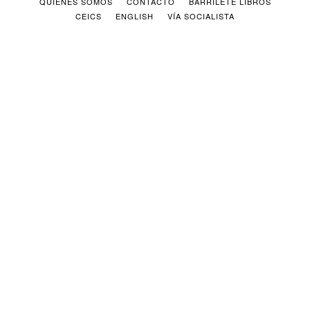
QUIENES SOMOS
CONTACTO
BARRILETE LIBROS
CEICS
ENGLISH
VÍA SOCIALISTA