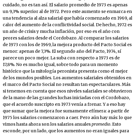
cuidado, no es tan así. El salario promedio de 1973 es apenas
un 9,3% superior al de 1972. Pero este aumento se enmarca en
una tendencia al alza salarial que había comenzado en 1969, al
calor del aumento de la conflictividad social. De hecho, 1972 es
un año de crisis y mucha inflación, por eso es el año con
peores salarios desde el Cordobazo. Al comparar los salarios
de 1973 con los de 1969, la mejora producto del Pacto Social es
menor: apenas de 7,3%. El segundo año del Pacto, 1974, sí
parece un poco mejor. La suba con respecto a 1973 es de
17,8%. No es mucho igual, sobre todo para un momento
histórico que la mitología peronista presenta como el mejor
de los mundos posibles. Los aumentos salariales obtenidos en
el marco del Pacto Social no resultan tan espectaculares. Más
si tenemos en cuenta que esos niveles salariales se obtuvieron
de la mano de las grandes luchas iniciadas con el Cordobazo,
que el acuerdo suscripto en 1973 venía a frenar. Y a eso hay
que sumar que la mejora fue sumamente efímera: a partir de
1975 los salarios comenzaron a caer. Pero aún hay más: lo que
vimos hasta ahora son los salarios anuales
promedio
. Esto
esconde, por un lado, que los aumentos no eran iguales para