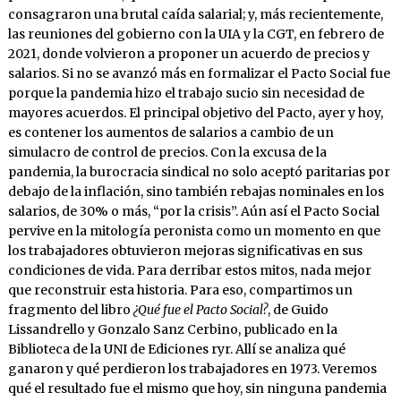
consagraron una brutal caída salarial; y, más recientemente,
las reuniones del gobierno con la UIA y la CGT, en febrero de
2021, donde volvieron a proponer un acuerdo de precios y
salarios. Si no se avanzó más en formalizar el Pacto Social fue
porque la pandemia hizo el trabajo sucio sin necesidad de
mayores acuerdos. El principal objetivo del Pacto, ayer y hoy,
es contener los aumentos de salarios a cambio de un
simulacro de control de precios. Con la excusa de la
pandemia, la burocracia sindical no solo aceptó paritarias por
debajo de la inflación, sino también rebajas nominales en los
salarios, de 30% o más, “por la crisis”. Aún así el Pacto Social
pervive en la mitología peronista como un momento en que
los trabajadores obtuvieron mejoras significativas en sus
condiciones de vida. Para derribar estos mitos, nada mejor
que reconstruir esta historia. Para eso, compartimos un
fragmento del libro
¿Qué fue el Pacto Social?
, de Guido
Lissandrello y Gonzalo Sanz Cerbino, publicado en la
Biblioteca de la UNI de Ediciones ryr. Allí se analiza qué
ganaron y qué perdieron los trabajadores en 1973. Veremos
qué el resultado fue el mismo que hoy, sin ninguna pandemia