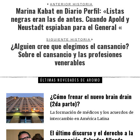
ANTERIOR HISTORIA
Marina Kabat en Diario Perfil: «Listas
Previous
negras eran las de antes. Cuando Apold y
post:
Neustadt espiaban para el General «
SIGUIENTE HISTORIA
¿Alguien cree que elegimos el cansancio?
Next
Sobre el cansancio y las profesiones
post:
venerables
ÚLTIMAS NOVEDADES DE AROMO
¿Cómo frenar el nuevo brain drain
(2da parte)?
La formación de médicos y los acuerdos de
intercambio en América Latina
El último discurso y el derecho a la
resurrección. Salvador Allende