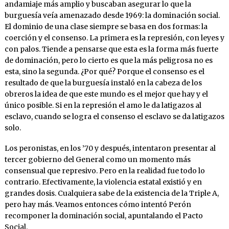
andamiaje más amplio y buscaban asegurar lo que la
burguesía veía amenazado desde 1969: la dominación social.
El dominio de una clase siempre se basa en dos formas: la
coerción y el consenso. La primera es la represión, con leyes y
con palos. Tiende a pensarse que esta es la forma más fuerte
de dominación, pero lo cierto es que la más peligrosa no es
esta, sino la segunda. ¿Por qué? Porque el consenso es el
resultado de que la burguesía instaló en la cabeza de los
obreros la idea de que este mundo es el mejor que hay y el
único posible. Si en la represión el amo le da latigazos al
esclavo, cuando se logra el consenso el esclavo se da latigazos
solo.
Los peronistas, en los ’70 y después, intentaron presentar al
tercer gobierno del General como un momento más
consensual que represivo. Pero en la realidad fue todo lo
contrario. Efectivamente, la violencia estatal existió y en
grandes dosis. Cualquiera sabe de la existencia de la Triple A,
pero hay más. Veamos entonces cómo intentó Perón
recomponer la dominación social, apuntalando el Pacto
Social.