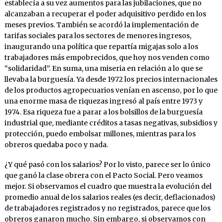
establecía a su vez aumentos para las jubilaciones, que no
alcanzaban a recuperar el poder adquisitivo perdido en los
meses previos. También se acordó la implementación de
tarifas sociales para los sectores de menores ingresos,
inaugurando una política que repartía migajas solo a los
trabajadores más empobrecidos, que hoy nos venden como
“solidaridad”. En suma, una miseria en relación a lo que se
llevaba la burguesía. Ya desde 1972 los precios internacionales
de los productos agropecuarios venían en ascenso, por lo que
una enorme masa de riquezas ingresó al país entre 1973 y
1974. Esa riqueza fue a parar a los bolsillos de la burguesía
industrial que, mediante créditos a tasas negativas, subsidios y
protección, puedo embolsar millones, mientras para los
obreros quedaba poco y nada.
¿Y qué pasó con los salarios? Por lo visto, parece ser lo único
que ganó la clase obrera con el Pacto Social. Pero veamos
mejor. Si observamos el cuadro que muestra la evolución del
promedio anual de los salarios reales (es decir, deflacionados)
de trabajadores registrados y no registrados, parece que los
obreros ganaron mucho. Sin embargo, si observamos con