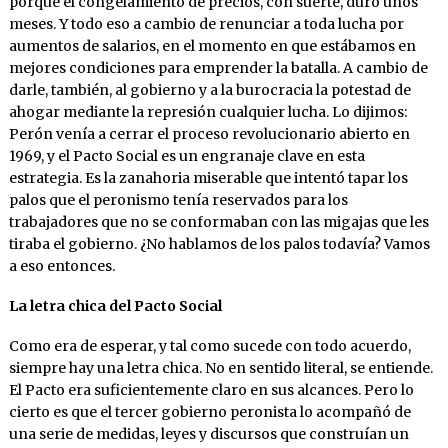
porque el congelamiento de precios, con suerte, duró unos
meses. Y todo eso a cambio de renunciar a toda lucha por
aumentos de salarios, en el momento en que estábamos en
mejores condiciones para emprender la batalla. A cambio de
darle, también, al gobierno y a la burocracia la potestad de
ahogar mediante la represión cualquier lucha. Lo dijimos:
Perón venía a cerrar el proceso revolucionario abierto en
1969, y el Pacto Social es un engranaje clave en esta
estrategia. Es la zanahoria miserable que intentó tapar los
palos que el peronismo tenía reservados para los
trabajadores que no se conformaban con las migajas que les
tiraba el gobierno. ¿No hablamos de los palos todavía? Vamos
a eso entonces.
La letra chica del Pacto Social
Como era de esperar, y tal como sucede con todo acuerdo,
siempre hay una letra chica. No en sentido literal, se entiende.
El Pacto era suficientemente claro en sus alcances. Pero lo
cierto es que el tercer gobierno peronista lo acompañó de
una serie de medidas, leyes y discursos que construían un