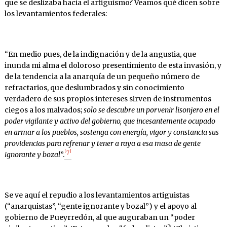
que se deslizaba hacia el artiguismo? Veamos qué dicen sobre
los levantamientos federales:
“En medio pues, de la indignación y de la angustia, que
inunda mi alma el doloroso presentimiento de esta invasión, y
de la tendencia a la anarquía de un pequeño número de
refractarios, que deslumbrados y sin conocimiento
verdadero de sus propios intereses sirven de instrumentos
ciegos a los malvados;
solo se descubre un porvenir lisonjero en el
poder vigilante y activo del gobierno, que incesantemente ocupado
en armar a los pueblos, sostenga con energía, vigor y constancia sus
providencias para refrenar y tener a raya a esa masa de gente
[
]
7
ignorante y bozal
”.
Se ve aquí el repudio a los levantamientos artiguistas
(“anarquistas”, “gente ignorante y bozal”) y el apoyo al
gobierno de Pueyrredón, al que auguraban un “poder