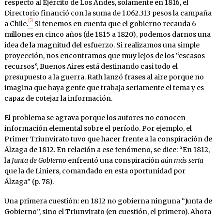
respecto al Ejército de Los Andes, solamente en 1816, el
Directorio financió con la suma de 1.062.313 pesos la campaña
[5]
a Chile.
Si tenemos en cuenta que el gobierno recauda 6
millones en cinco años (de 1815 a 1820), podemos darnos una
idea de la magnitud del esfuerzo. Si realizamos una simple
proyección, nos encontramos que muy lejos de los “escasos
recursos”, Buenos Aires está destinando casi todo el
presupuesto a la guerra. Rath lanzó frases al aire porque no
imagina que haya gente que trabaja seriamente el tema y es
capaz de cotejar la información.
El problema se agrava porque los autores no conocen
información elemental sobre el período. Por ejemplo, el
Primer Triunvirato tuvo que hacer frente a la conspiración de
Álzaga de 1812. En relación a ese fenómeno, se dice: “En 1812,
la
Junta de Gobierno
enfrentó una conspiración
aún más seria
que la de Liniers, comandado en esta oportunidad por
Álzaga” (p. 78).
Una primera cuestión: en 1812 no gobierna ninguna “Junta de
Gobierno”, sino el Triunvirato (en cuestión, el primero). Ahora