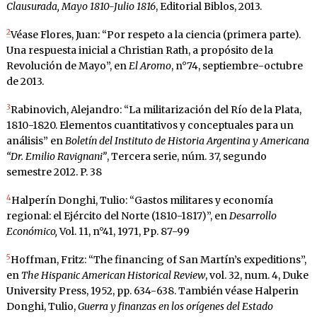
Clausurada, Mayo 1810-Julio 1816
, Editorial Biblos, 2013.
2
Véase Flores, Juan: “Por respeto a la ciencia (primera parte).
Una respuesta inicial a Christian Rath, a propósito de la
Revolución de Mayo”, en
El Aromo
, n°74, septiembre-octubre
de 2013.
3
Rabinovich, Alejandro: “La militarización del Río de la Plata,
1810-1820. Elementos cuantitativos y conceptuales para un
análisis” en
Boletín del Instituto de Historia Argentina y Americana
“Dr. Emilio Ravignani”
, Tercera serie, núm. 37, segundo
semestre 2012. P. 38
4
Halperín Donghi, Tulio: “Gastos militares y economía
regional: el Ejército del Norte (1810-1817)”, en
Desarrollo
Económico,
Vol. 11, n°41, 1971, Pp. 87-99
5
Hoffman, Fritz: “The financing of San Martín’s expeditions”,
en
The Hispanic American Historical Review
, vol. 32, num. 4, Duke
University Press, 1952, pp. 634-638. También véase Halperin
Donghi, Tulio,
Guerra y finanzas en los orígenes del Estado