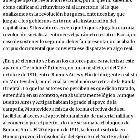
ante qué tipo de revolución estamos, por lo que no sabemos
cómo calificar al Triunvirato ni al Directorio. Si lo que
analizamos es la revolución burguesa, entonces hay que
juzgar a los gobiernos en torno a la instauración del
capitalismo. Si los autores creen que lo que se jugaba era una
revolución socialista, entonces el parámetro es otro. Eso sí, en
caso de sostener lo segundo, deberían presentar un acabado
corpus documental que convierta ese disparate en algo real.
¿En qué elemento se basan los autores para caracterizar este
aparente Termidor? Primero, en un armisticio, el del 7 de
octubre de 1811, entre Buenos Aires y Elío (el dirigente realista
en Montevideo), por el cual la revolución se retira de la Banda
Oriental. Lo que los autores no perciben es que dicho tratado,
entendido en su contexto, era absolutamente lógico. Aunque
Buenos Aires y Artigas habían logrado el apoyo de la
campaña, Montevideo resistía de forma efectiva dada su
facilidad al acceso al aprovisionamiento de material militar y
al comercio por el puerto, a lo que se sumaba el bloqueo de
Buenos Aires. El 20 de junio de 1811, la derrota sufrida en
Huaqui provocó la disolución del Ejército del Norte y abrió