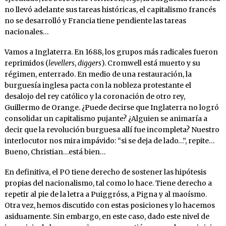
no llevó adelante sus tareas históricas, el capitalismo francés
no se desarrolló y Francia tiene pendiente las tareas
nacionales…
Vamos a Inglaterra. En 1688, los grupos más radicales fueron
reprimidos (
levellers
,
diggers
). Cromwell está muerto y su
régimen, enterrado. En medio de una restauración, la
burguesía inglesa pacta con la nobleza protestante el
desalojo del rey católico y la coronación de otro rey,
Guillermo de Orange. ¿Puede decirse que Inglaterra no logró
consolidar un capitalismo pujante? ¿Alguien se animaría a
decir que la revolución burguesa allí fue incompleta? Nuestro
interlocutor nos mira impávido: “si se deja de lado…”, repite…
Bueno, Christian…está bien…
En definitiva, el PO tiene derecho de sostener las hipótesis
propias del nacionalismo, tal como lo hace. Tiene derecho a
repetir al pie de la letra a Puiggróss, a Pigna y al maoísmo.
Otra vez, hemos discutido con estas posiciones y lo hacemos
asiduamente. Sin embargo, en este caso, dado este nivel de