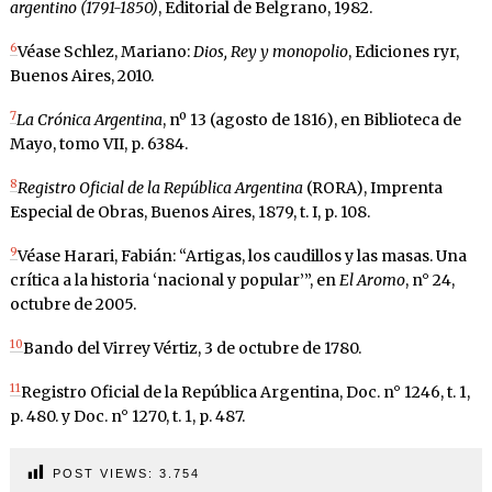
argentino (1791-1850)
, Editorial de Belgrano, 1982.
6
Véase Schlez, Mariano:
Dios, Rey y monopolio
, Ediciones ryr,
Buenos Aires, 2010.
7
La Crónica Argentina
, nº 13 (agosto de 1816), en Biblioteca de
Mayo, tomo VII, p. 6384.
8
Registro Oficial de la República Argentina
(RORA), Imprenta
Especial de Obras, Buenos Aires, 1879, t. I, p. 108.
9
Véase Harari, Fabián: “Artigas, los caudillos y las masas. Una
crítica a la historia ‘nacional y popular’”, en
El Aromo
, n° 24,
octubre de 2005.
10
Bando del Virrey Vértiz, 3 de octubre de 1780.
11
Registro Oficial de la República Argentina, Doc. n° 1246, t. 1,
p. 480. y Doc. n° 1270, t. 1, p. 487.
POST VIEWS:
3.754