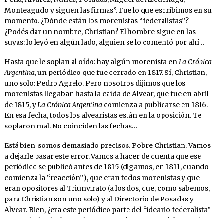
Monteagudo y siguen las firmas”. Fue lo que escribimos en su
momento. ¿Dónde están los morenistas “federalistas”?
¿Podés dar un nombre, Christian? El hombre sigue en las
suyas: lo leyó en algún lado, alguien se lo comentó por ahí…
Hasta que le soplan al oído: hay algún morenista en
La Crónica
Argentina
, un periódico que fue cerrado en 1817. Sí, Christian,
uno solo: Pedro Agrelo. Pero nosotros dijimos que los
morenistas llegaban hasta la caída de Alvear, que fue en abril
de 1815, y
La Crónica Argentina
comienza a publicarse en 1816.
En esa fecha, todos los alvearistas están en la oposición. Te
soplaron mal. No coinciden las fechas…
Está bien, somos demasiado precisos. Pobre Christian. Vamos
a dejarle pasar este error. Vamos a hacer de cuenta que ese
periódico se publicó antes de 1815 (digamos, en 1811, cuando
comienza la “reacción”), que eran todos morenistas y que
eran opositores al Triunvirato (a los dos, que, como sabemos,
para Christian son uno solo) y al Directorio de Posadas y
Alvear. Bien, ¿era este periódico parte del “ideario federalista”