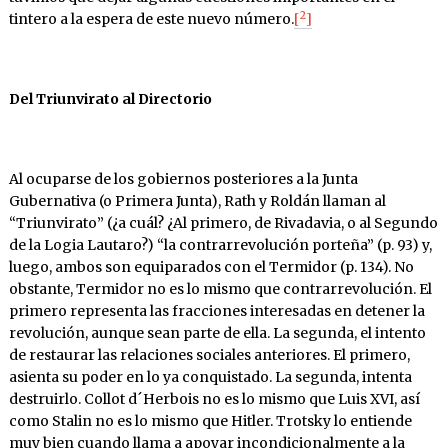
2
tintero a la espera de este nuevo número.
[
]
Del Triunvirato al Directorio
Al ocuparse de los gobiernos posteriores a la Junta
Gubernativa (o Primera Junta), Rath y Roldán llaman al
“Triunvirato” (¿a cuál? ¿Al primero, de Rivadavia, o al Segundo
de la Logia Lautaro?) “la contrarrevolución porteña” (p. 93) y,
luego, ambos son equiparados con el Termidor (p. 134). No
obstante, Termidor no es lo mismo que contrarrevolución. El
primero representa las fracciones interesadas en detener la
revolución, aunque sean parte de ella. La segunda, el intento
de restaurar las relaciones sociales anteriores. El primero,
asienta su poder en lo ya conquistado. La segunda, intenta
destruirlo. Collot d´Herbois no es lo mismo que Luis XVI, así
como Stalin no es lo mismo que Hitler. Trotsky lo entiende
muy bien cuando llama a apoyar incondicionalmente a la