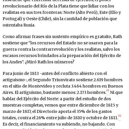
revolucionario del Río de la Plata tiene que lidiar con los
realistas en sus tres fronteras: Norte (Alto Perú), Este (Elío y
Portugal) y Oeste (Chile), sin la cantidad de población que
ostentaba Rusia.
Como afirmar frases sin sustento empírico es gratuito, Rath
sostiene que “los recursos del Estado no se usaron para la
guerra contra la contrarrevolución y los realistas, salvo los
escasos recursos brindados a la preparación del Ejército de
los Andes”. ¿Miró Rath los números?
Para junio de 1813 -antes del conflicto abierto con el
artiguismo-, el Segundo Triunvirato sostiene 2.619 hombres
en el sitio de Montevideo y recluta 3.464 hombres en Buenos
[3]
Aires. El artiguismo, bastante menos: 2.173 hombres.
Ni que
hablar del Ejército del Norte: a partir del estudio de dos
muestras completas, vemos que entre diciembre de 1815 y
marzo de 1817, el Directorio aporta el 35% de los gastos
[4]
totales, contra el 26% entre julio de 1810 y octubre de 1811.
Es decir, el financiamiento va subiendo, no bajando. Con