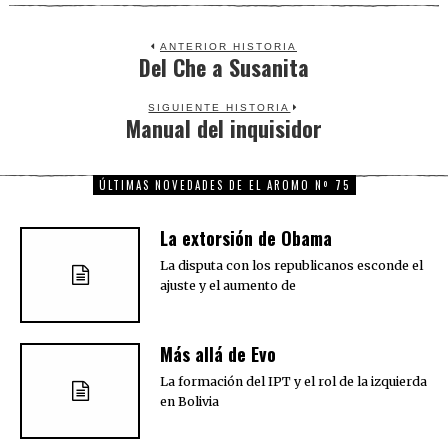
ANTERIOR HISTORIA
Del Che a Susanita
Previous
post:
SIGUIENTE HISTORIA
Manual del inquisidor
Next
post:
ÚLTIMAS NOVEDADES DE EL AROMO Nº 75
La extorsión de Obama
La disputa con los republicanos esconde el
ajuste y el aumento de
Más allá de Evo
La formación del IPT y el rol de la izquierda
en Bolivia