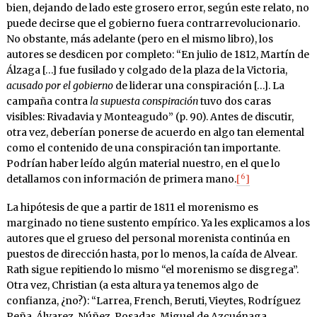
bien, dejando de lado este grosero error, según este relato, no
puede decirse que el gobierno fuera contrarrevolucionario.
No obstante, más adelante (pero en el mismo libro), los
autores se desdicen por completo: “En julio de 1812, Martín de
Álzaga […] fue fusilado y colgado de la plaza de la Victoria,
acusado por el gobierno
de liderar una conspiración […]. La
campaña contra
la supuesta conspiración
tuvo dos caras
visibles: Rivadavia y Monteagudo” (p. 90). Antes de discutir,
otra vez, deberían ponerse de acuerdo en algo tan elemental
como el contenido de una conspiración tan importante.
Podrían haber leído algún material nuestro, en el que lo
6
detallamos con información de primera mano.
[
]
La hipótesis de que a partir de 1811 el morenismo es
marginado no tiene sustento empírico. Ya les explicamos a los
autores que el grueso del personal morenista continúa en
puestos de dirección hasta, por lo menos, la caída de Alvear.
Rath sigue repitiendo lo mismo “el morenismo se disgrega”.
Otra vez, Christian (a esta altura ya tenemos algo de
confianza, ¿no?): “Larrea, French, Beruti, Vieytes, Rodríguez
Peña, Álvarez, Núñez, Posadas, Miguel de Azcuénaga,