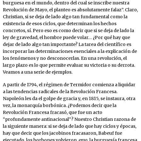
burguesa en el mundo, dentro del cual se inscribe nuestra
Revolución de Mayo, el planteo es absolutamente falaz”. Claro,
Christian, si se deja de lado algo tan fundamental como la
existencia de esos ciclos, que determinan los hechos
concretos, sí. Pero eso es como decir que si se deja de lado la
ley de gravedad, el hombre puede volar… ¿Por qué hay que
dejar de lado algo tan importante? La tarea del científico es
incorporar las determinaciones esenciales a la explicación de
los fenómenos y no desconocerlas. En una revolución, el
largo plazo es lo que permite evaluar su victoria o su derrota.
Veamos a una serie de ejemplos.
A partir de 1794, el régimen de Termidor comienza a liquidar
a las tendencias radicales de la Revolución Francesa.
Napoleón les da el golpe de gracia y, en 1815, se instaura, otra
vez, la monarquía borbónica. ¿Podemos decir que la
Revolución Francesa fracasó, que fue un acto
“profundamente antinacional”? Nuestro Christian razona de
la siguiente manera: si se deja de lado que hay ciclos y épocas,
hay que decir que los jacobinos fracasaron, Babeuf fue
ejecutado, los borbones volvieron,
ergo
, la burguesía francesa