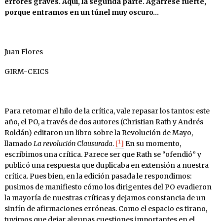
errores graves. Aquí, la segunda parte. Agárrese fuerte,
porque entramos en un túnel muy oscuro…
Juan Flores
GIRM-CEICS
Para retomar el hilo de la crítica, vale repasar los tantos: este
año, el PO, a través de dos autores (Christian Rath y Andrés
Roldán) editaron un libro sobre la Revolución de Mayo,
1
llamado
La revolución Clausurada
.
[
]
En su momento,
escribimos una crítica. Parece ser que Rath se “ofendió” y
publicó una respuesta que duplicaba en extensión a nuestra
crítica. Pues bien, en la edición pasada le respondimos:
pusimos de manifiesto cómo los dirigentes del PO evadieron
la mayoría de nuestras críticas y dejamos constancia de un
sinfín de afirmaciones erróneas. Como el espacio es tirano,
tuvimos que dejar algunas cuestiones importantes en el