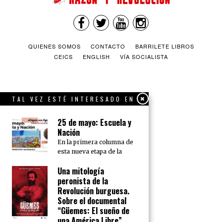
QUIENES SOMOS
CONTACTO
BARRILETE LIBROS
CEICS
ENGLISH
VÍA SOCIALISTA
TAL VEZ ESTÉ INTERESADO EN
25 de mayo: Escuela y
Nación
En la primera columna de
esta nueva etapa de la
Una mitología
peronista de la
Revolución burguesa.
Sobre el documental
“Güemes: El sueño de
una América Libre”