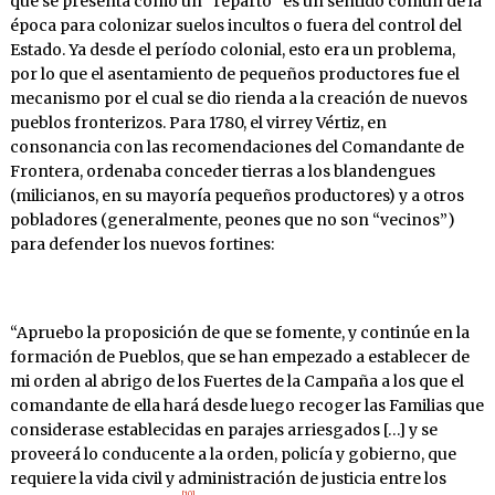
que se presenta como un “reparto” es un sentido común de la
época para colonizar suelos incultos o fuera del control del
Estado. Ya desde el período colonial, esto era un problema,
por lo que el asentamiento de pequeños productores fue el
mecanismo por el cual se dio rienda a la creación de nuevos
pueblos fronterizos. Para 1780, el virrey Vértiz, en
consonancia con las recomendaciones del Comandante de
Frontera, ordenaba conceder tierras a los blandengues
(milicianos, en su mayoría pequeños productores) y a otros
pobladores (generalmente, peones que no son “vecinos”)
para defender los nuevos fortines:
“Apruebo la proposición de que se fomente, y continúe en la
formación de Pueblos, que se han empezado a establecer de
mi orden al abrigo de los Fuertes de la Campaña a los que el
comandante de ella hará desde luego recoger las Familias que
considerase establecidas en parajes arriesgados […] y se
proveerá lo conducente a la orden, policía y gobierno, que
requiere la vida civil y administración de justicia entre los