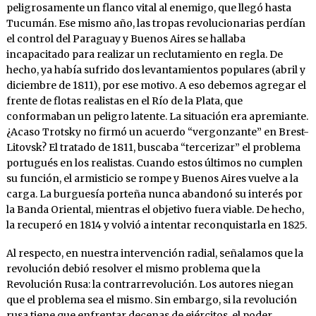
peligrosamente un flanco vital al enemigo, que llegó hasta
Tucumán. Ese mismo año, las tropas revolucionarias perdían
el control del Paraguay y Buenos Aires se hallaba
incapacitado para realizar un reclutamiento en regla. De
hecho, ya había sufrido dos levantamientos populares (abril y
diciembre de 1811), por ese motivo. A eso debemos agregar el
frente de flotas realistas en el Río de la Plata, que
conformaban un peligro latente. La situación era apremiante.
¿Acaso Trotsky no firmó un acuerdo “vergonzante” en Brest-
Litovsk? El tratado de 1811, buscaba “tercerizar” el problema
portugués en los realistas. Cuando estos últimos no cumplen
su función, el armisticio se rompe y Buenos Aires vuelve a la
carga. La burguesía porteña nunca abandonó su interés por
la Banda Oriental, mientras el objetivo fuera viable. De hecho,
la recuperó en 1814 y volvió a intentar reconquistarla en 1825.
Al respecto, en nuestra intervención radial, señalamos que la
revolución debió resolver el mismo problema que la
Revolución Rusa: la contrarrevolución. Los autores niegan
que el problema sea el mismo. Sin embargo, si la revolución
rusa tiene que enfrentar decenas de ejércitos, el poder