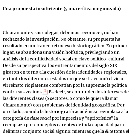
Una propuesta insuficiente (y una crítica ninguneada)
Chiaramonte y sus colegas, debemos reconocer, no han
rechazado la investigación. No obstante, su propuesta ha
resultado en un franco retroceso historiográfico. En primer
lugar, se abandona una visión holística, privilegiando un
análisis de la conflictividad social en clave político-cultural.
Desde su perspectiva, los enfrentamientos del siglo XIX
giraron en torno a la cuestión de las identidades regionales,
en tanto los diferentes estados en que se fraccionó el viejo
virreinato rioplatense combatían por la supremacía política
3
contra sus vecinos.
[
]
Es decir, se confunden los intereses de
las diferentes clases (o sectores, o como le quiera llamar
Chiaramonte) con problemas de identidad geográfica. Por
otro lado, cuando la historiografía académica reemplaza a la
categoría de
clase social
por imprecisa y “apriorística”, la
reemplaza por conceptos carentes de toda capacidad para
delimitar conjunto social alguno: mientras que la
élite
toma el