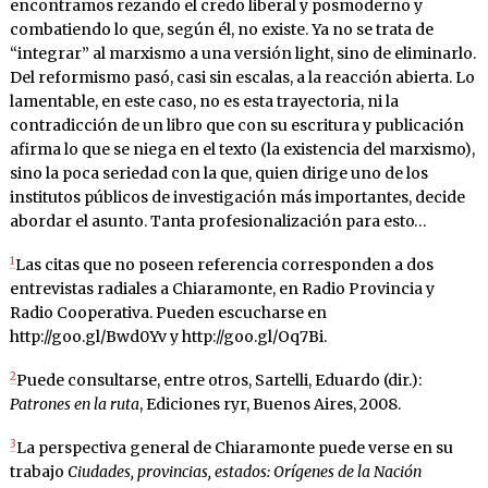
encontramos rezando el credo liberal y posmoderno y
combatiendo lo que, según él, no existe. Ya no se trata de
“integrar” al marxismo a una versión light, sino de eliminarlo.
Del reformismo pasó, casi sin escalas, a la reacción abierta. Lo
lamentable, en este caso, no es esta trayectoria, ni la
contradicción de un libro que con su escritura y publicación
afirma lo que se niega en el texto (la existencia del marxismo),
sino la poca seriedad con la que, quien dirige uno de los
institutos públicos de investigación más importantes, decide
abordar el asunto. Tanta profesionalización para esto…
1
Las citas que no poseen referencia corresponden a dos
entrevistas radiales a Chiaramonte, en Radio Provincia y
Radio Cooperativa. Pueden escucharse en
http://goo.gl/Bwd0Yv y http://goo.gl/Oq7Bi.
2
Puede consultarse, entre otros, Sartelli, Eduardo (dir.):
Patrones en la ruta
, Ediciones ryr, Buenos Aires, 2008.
3
La perspectiva general de Chiaramonte puede verse en su
trabajo
Ciudades, provincias, estados: Orígenes de la Nación