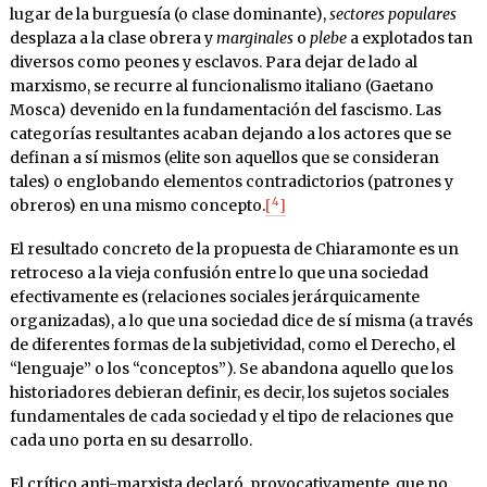
lugar de la burguesía (o clase dominante),
sectores populares
desplaza a la clase obrera y
marginales
o
plebe
a explotados tan
diversos como peones y esclavos. Para dejar de lado al
marxismo, se recurre al funcionalismo italiano (Gaetano
Mosca) devenido en la fundamentación del fascismo. Las
categorías resultantes acaban dejando a los actores que se
definan a sí mismos (elite son aquellos que se consideran
tales) o englobando elementos contradictorios (patrones y
4
obreros) en una mismo concepto.
[
]
El resultado concreto de la propuesta de Chiaramonte es un
retroceso a la vieja confusión entre lo que una sociedad
efectivamente es (relaciones sociales jerárquicamente
organizadas), a lo que una sociedad dice de sí misma (a través
de diferentes formas de la subjetividad, como el Derecho, el
“lenguaje” o los “conceptos”). Se abandona aquello que los
historiadores debieran definir, es decir, los sujetos sociales
fundamentales de cada sociedad y el tipo de relaciones que
cada uno porta en su desarrollo.
El crítico anti-marxista declaró, provocativamente, que no