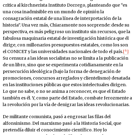
critica al kirchnerista Instituto Dorrego, planteando que “es
una cosa inadmisible en un mundo de opinión la
consagración estatal de una línea de interpretación de la
historia”. Una vez más, Chiaramonte nos sorprende: desde su
perspectiva, es más peligroso un instituto sin recursos, que la
fabulosa maquinaria estatal de investigación histórica que él
dirige, con millonarios presupuestos estatales, como los son
6
el CONICET y las universidades nacionales de todo el país.
[
]
Su censura a las ideas socialistas no se limita a la publicación
de un libro, sino que se experimenta cotidianamente en la
persecución ideológica (bajo la forma de denegación de
promociones, concursos arreglados y clientelismo) desatada
en las instituciones públicas que estos intelectuales dirigen.
Lo que no sabe, o no se anima a reconocer, es que el Estado
también es él. Y, como parte del Estado, combate ferozmente a
la revolución por la vía de denigrar las ideas revolucionarias.
De militante comunista, pasó a engrosar las filas del
alfonsinismo. Del marxismo pasó a la Historia Social, que
pretendía diluir el conocimiento científico. Hoy lo