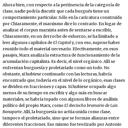
Ahora bien, con respecto a la pertinencia de la categoría de
clase, nadie podría discutir que cada burgués tiene un
comportamiento particular. Sólo en la caricatura construida
por Chiaramonte, el marxismo dice lo contrario. En lugar de
analizar el corpus marxista antes de sentarse a escribir,
Chiaramonte, en un derroche de esfuerzo, se ha limitado a
leer algunos capítulos de
El Capital
y, con eso, supone haber
reunido todo el material necesario. Efectivamente, en esos
pasajes, Marx analiza la estructura de funcionamiento de la
acumulación capitalista. Es decir, el nivel orgánico. Allí se
enfrentan burguesía y proletariado como un todo. No
obstante, si hubiese continuado con las lecturas, habría
encontrado que, todavía en el nivel de lo orgánico, esas clases
se dividen en fracciones y capas. Si hubiese ocupado algo
menos de su tiempo en escribir y algo más en buscar
materiales, se habría topado con algunos libros de análisis
político del propio Marx, como
El dieciocho brumario de Luis
Bonaparte
. Allí, la burguesía no actúa unida como clase,
tampoco el proletariado, sino que se forman alianzas entre
diferentes fracciones. Eso mismo fue teorizado por Antonio