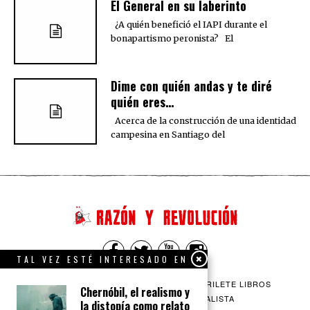
El General en su laberinto
¿A quién benefició el IAPI durante el
bonapartismo peronista? El
Dime con quién andas y te diré
quién eres…
Acerca de la construcción de una identidad
campesina en Santiago del
TAL VEZ ESTÉ INTERESADO EN
QUIENES SOMOS
CONTACTO
BARRILETE LIBROS
Chernóbil, el realismo y
CEICS
ENGLISH
VÍA SOCIALISTA
la distopía como relato