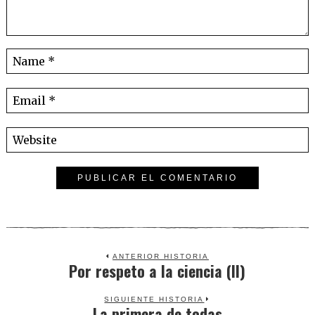
ANTERIOR HISTORIA
Por respeto a la ciencia (II)
Previous
post:
SIGUIENTE HISTORIA
La primera de todas
Next