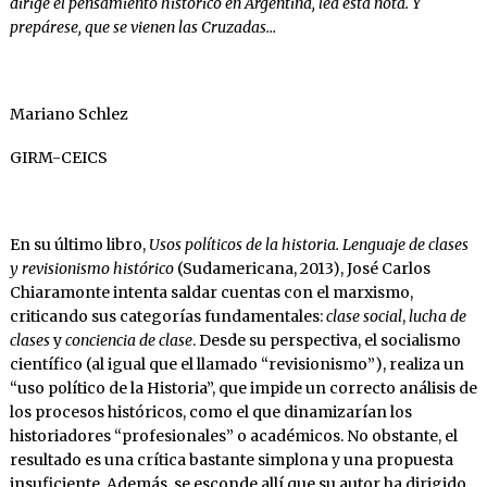
dirige el pensamiento histórico en Argentina, lea esta nota. Y
prepárese, que se vienen las Cruzadas…
Mariano Schlez
GIRM-CEICS
En su último libro,
Usos políticos de la historia. Lenguaje de clases
y revisionismo histórico
(Sudamericana, 2013), José Carlos
Chiaramonte intenta saldar cuentas con el marxismo,
criticando sus categorías fundamentales:
clase social
,
lucha de
clases
y
conciencia de clase
. Desde su perspectiva, el socialismo
científico (al igual que el llamado “revisionismo”), realiza un
“uso político de la Historia”, que impide un correcto análisis de
los procesos históricos, como el que dinamizarían los
historiadores “profesionales” o académicos. No obstante, el
resultado es una crítica bastante simplona y una propuesta
insuficiente. Además, se esconde allí que su autor ha dirigido