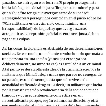
pasado: o se entregan o se borran. El propio protagonista
inicia la búsqueda de Mimi para “limpiar su nombre” y para
que su hija “no tenga que avergonzarse de su padre”.
Perseguidores y perseguidos coinciden en el juicio sobre los
’70: la militancia es un crimen (o como mínimo, una
irresponsabilidad), de la que hay que avergonzarse,
arrepentirse. La represión policial es entonces justa, deben
pagar sus culpas.
Así las cosas, la violencia es abstraída de sus determinaciones
sociales. De ese modo, un militante revolucionario que mata a
una persona en una acción (ya sea por error, ya sea
deliberadamente, no importa eso) es asimilado a un criminal.
A tal punto se desarrolla esta idea de la criminalización de la
militancia que Mimi Lurie, la única que parece no renegar de
su pasado, es una descompuesta que sobrevive en la
actualidad traficando drogas. Es decir, un militante que lucha
por la transformación revolucionaria de la sociedad puede
tranquila y consecuentemente convertirse en un
narcotraficante porque, según el film, una situación y otra
son equiparables al colocarse por fuera de la ley que sanciona