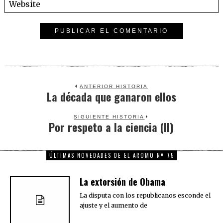
ANTERIOR HISTORIA
La década que ganaron ellos
Previous
post:
SIGUIENTE HISTORIA
Por respeto a la ciencia (II)
Next
post:
ÚLTIMAS NOVEDADES DE EL AROMO Nº 75
La extorsión de Obama
La disputa con los republicanos esconde el
ajuste y el aumento de