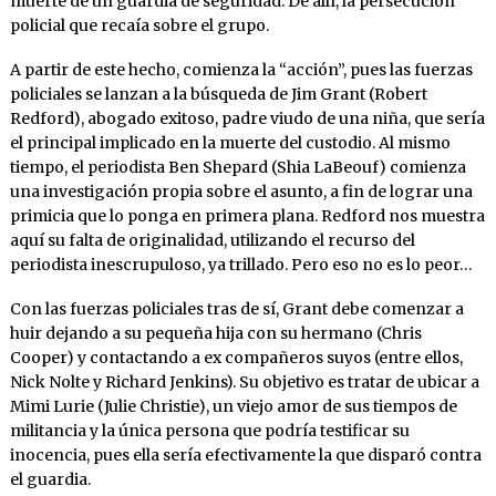
muerte de un guardia de seguridad. De allí, la persecución
policial que recaía sobre el grupo.
A partir de este hecho, comienza la “acción”, pues las fuerzas
policiales se lanzan a la búsqueda de Jim Grant (Robert
Redford), abogado exitoso, padre viudo de una niña, que sería
el principal implicado en la muerte del custodio. Al mismo
tiempo, el periodista Ben Shepard (Shia LaBeouf) comienza
una investigación propia sobre el asunto, a fin de lograr una
primicia que lo ponga en primera plana. Redford nos muestra
aquí su falta de originalidad, utilizando el recurso del
periodista inescrupuloso, ya trillado. Pero eso no es lo peor…
Con las fuerzas policiales tras de sí, Grant debe comenzar a
huir dejando a su pequeña hija con su hermano (Chris
Cooper) y contactando a ex compañeros suyos (entre ellos,
Nick Nolte y Richard Jenkins). Su objetivo es tratar de ubicar a
Mimi Lurie (Julie Christie), un viejo amor de sus tiempos de
militancia y la única persona que podría testificar su
inocencia, pues ella sería efectivamente la que disparó contra
el guardia.