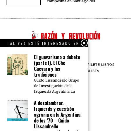
campesina en Santiago del
TAL VEZ ESTÉ INTERESADO EN
El guevarismo a debate
(parte I). El Che
QUIENES SOMOS
CONTACTO
BARRILETE LIBROS
Guevara y las
CEICS
ENGLISH
VÍA SOCIALISTA
tradiciones
Guido Lissandrello Grupo
de Investigación de la
Izquierda Argentina La
A desalambrar.
Izquierda y cuestión
agraria en la Argentina
de los ’70 – Guido
Lissandrello