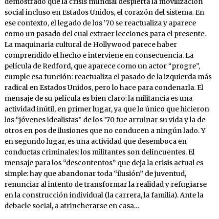
demostrado que la crisis mundial despierta la movilización
social incluso en Estados Unidos, el corazón del sistema. En
ese contexto, el legado de los ’70 se reactualiza y aparece
como un pasado del cual extraer lecciones para el presente.
La maquinaria cultural de Hollywood parece haber
comprendido el hecho e interviene en consecuencia. La
película de Redford, que aparece como un actor “progre”,
cumple esa función: reactualiza el pasado de la izquierda más
radical en Estados Unidos, pero lo hace para condenarla. El
mensaje de su película es bien claro: la militancia es una
actividad inútil, en primer lugar, ya que lo único que hicieron
los “jóvenes idealistas” de los ’70 fue arruinar su vida y la de
otros en pos de ilusiones que no conducen a ningún lado. Y
en segundo lugar, es una actividad que desemboca en
conductas criminales: los militantes son delincuentes. El
mensaje para los “descontentos” que deja la crisis actual es
simple: hay que abandonar toda “ilusión” de juventud,
renunciar al intento de transformar la realidad y refugiarse
en la construcción individual (la carrera, la familia). Ante la
debacle social, a atrincherarse en casa…