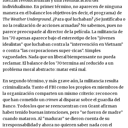
fuerzas revolucionarias y una reivindicación del
individualismo. En primer término, no aparecen de ninguna
manera en el balance los objetivos (es decir, el programa) de
The Weather Underground
. ¿Para qué luchaban? ¿Se justificaba o
no la realización de acciones armadas? No sabemos, pues no
parece preocuparle al director de la película. La militancia de
los ’70 apenas aparece bajo el estereotipo de los “jóvenes
idealistas” que luchaban contra la “intervención en Vietnam”
o contra “las corporaciones super-ricas”. Simples
vaguedades. Nada que un liberal biempensante no pueda
reclamar. El balance de los ’70 termina así reducido a un
problema moral abstracto: matar está mal.
En segundo término, y más grave aún, la militancia resulta
criminalizada. Tanto el FBI como los propios ex miembros de
la organización comparten un mismo criterio: reconocen
que han cometido un
crimen
al disparar sobre el guardia del
Banco. Todos los que se reencuentran con Grant afirman
haber tenido buenas intenciones, pero “se fueron de madre”
cuando mataron. Al “madurar” se dieron cuenta de su
irresponsabilidad y ahora no quieren saber nada con el