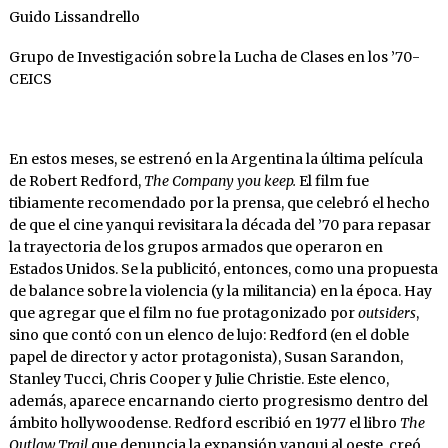
Guido Lissandrello
Grupo de Investigación sobre la Lucha de Clases en los ’70-
CEICS
En estos meses, se estrenó en la Argentina la última película
de Robert Redford,
The Company you keep.
El film fue
tibiamente recomendado por la prensa, que celebró el hecho
de que el cine yanqui revisitara la década del ’70 para repasar
la trayectoria de los grupos armados que operaron en
Estados Unidos. Se la publicitó, entonces, como una propuesta
de balance sobre la violencia (y la militancia) en la época. Hay
que agregar que el film no fue protagonizado por
outsiders
,
sino que contó con un elenco de lujo: Redford (en el doble
papel de director y actor protagonista), Susan Sarandon,
Stanley Tucci, Chris Cooper y Julie Christie. Este elenco,
además, aparece encarnando cierto progresismo dentro del
ámbito hollywoodense. Redford escribió en 1977 el libro
The
Outlaw Trail
que denuncia la expansión yanqui al oeste, creó