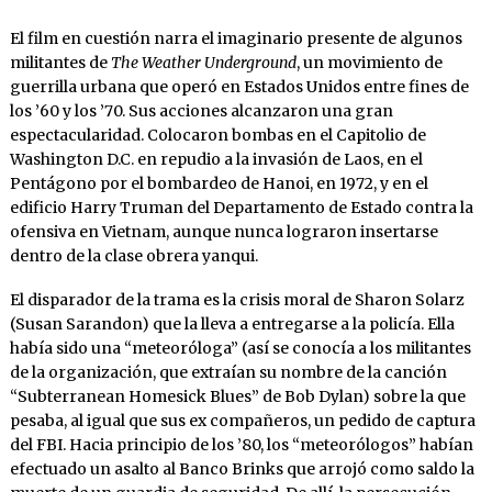
El film en cuestión narra el imaginario presente de algunos
militantes de
The Weather Underground
, un movimiento de
guerrilla urbana que operó en Estados Unidos entre fines de
los ’60 y los ’70. Sus acciones alcanzaron una gran
espectacularidad. Colocaron bombas en el Capitolio de
Washington D.C. en repudio a la invasión de Laos, en el
Pentágono por el bombardeo de Hanoi, en 1972, y en el
edificio Harry Truman del Departamento de Estado contra la
ofensiva en Vietnam, aunque nunca lograron insertarse
dentro de la clase obrera yanqui.
El disparador de la trama es la crisis moral de Sharon Solarz
(Susan Sarandon) que la lleva a entregarse a la policía. Ella
había sido una “meteoróloga” (así se conocía a los militantes
de la organización, que extraían su nombre de la canción
“Subterranean Homesick Blues” de Bob Dylan) sobre la que
pesaba, al igual que sus ex compañeros, un pedido de captura
del FBI. Hacia principio de los ’80, los “meteorólogos” habían
efectuado un asalto al Banco Brinks que arrojó como saldo la