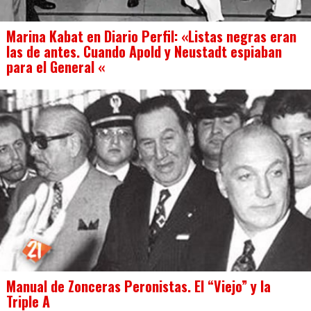
Marina Kabat en Diario Perfil: «Listas negras eran
las de antes. Cuando Apold y Neustadt espiaban
para el General «
Manual de Zonceras Peronistas. El “Viejo” y la
Triple A