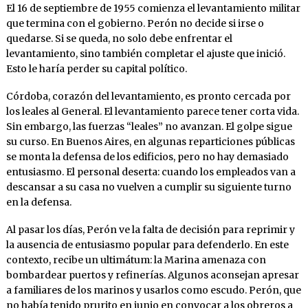
El 16 de septiembre de 1955 comienza el levantamiento militar
que termina con el gobierno. Perón no decide si irse o
quedarse. Si se queda, no solo debe enfrentar el
levantamiento, sino también completar el ajuste que inició.
Esto le haría perder su capital político.
Córdoba, corazón del levantamiento, es pronto cercada por
los leales al General. El levantamiento parece tener corta vida.
Sin embargo, las fuerzas “leales” no avanzan. El golpe sigue
su curso. En Buenos Aires, en algunas reparticiones públicas
se monta la defensa de los edificios, pero no hay demasiado
entusiasmo. El personal deserta: cuando los empleados van a
descansar a su casa no vuelven a cumplir su siguiente turno
en la defensa.
Al pasar los días, Perón ve la falta de decisión para reprimir y
la ausencia de entusiasmo popular para defenderlo. En este
contexto, recibe un ultimátum: la Marina amenaza con
bombardear puertos y refinerías. Algunos aconsejan apresar
a familiares de los marinos y usarlos como escudo. Perón, que
no había tenido prurito en junio en convocar a los obreros a