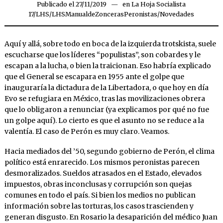
Publicado el
27/11/2019
28/11/2019
en
La Hoja Socialista
17
/
LHS
/
LHSManualdeZoncerasPeronistas
/
Novedades
Aquí y allá, sobre todo en boca de la izquierda trotskista, suele
escucharse que los líderes “populistas”, son cobardes y le
escapan a la lucha, o bien la traicionan. Eso habría explicado
que el General se escapara en 1955 ante el golpe que
inauguraría la dictadura de la Libertadora, o que hoy en día
Evo se refugiara en México, tras las movilizaciones obrera
que lo obligaron a renunciar (ya explicamos por qué no fue
un golpe aquí). Lo cierto es que el asunto no se reduce a la
valentía. El caso de Perón es muy claro. Veamos.
Hacia mediados del ’50, segundo gobierno de Perón, el clima
político está enrarecido. Los mismos peronistas parecen
desmoralizados. Sueldos atrasados en el Estado, elevados
impuestos, obras inconclusas y corrupción son quejas
comunes en todo el país. Si bien los medios no publican
información sobre las torturas, los casos trascienden y
generan disgusto. En Rosario la desaparición del médico Juan