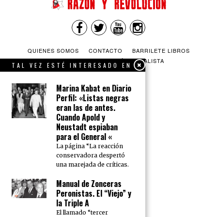
QUIENES SOMOS
CONTACTO
BARRILETE LIBROS
CEICS
ENGLISH
VÍA SOCIALISTA
TAL VEZ ESTÉ INTERESADO EN
Marina Kabat en Diario
Perfil: «Listas negras
eran las de antes.
Cuando Apold y
Neustadt espiaban
para el General «
La página “La reacción
conservadora despertó
una marejada de críticas.
Manual de Zonceras
Peronistas. El “Viejo” y
la Triple A
El llamado “tercer