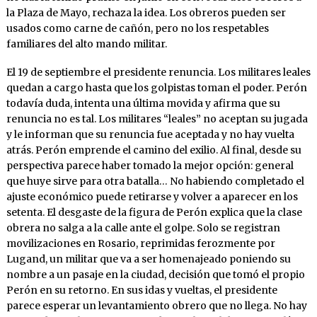
la Plaza de Mayo, rechaza la idea. Los obreros pueden ser
usados como carne de cañón, pero no los respetables
familiares del alto mando militar.
El 19 de septiembre el presidente renuncia. Los militares leales
quedan a cargo hasta que los golpistas toman el poder. Perón
todavía duda, intenta una última movida y afirma que su
renuncia no es tal. Los militares “leales” no aceptan su jugada
y le informan que su renuncia fue aceptada y no hay vuelta
atrás. Perón emprende el camino del exilio. Al final, desde su
perspectiva parece haber tomado la mejor opción: general
que huye sirve para otra batalla… No habiendo completado el
ajuste económico puede retirarse y volver a aparecer en los
setenta. El desgaste de la figura de Perón explica que la clase
obrera no salga a la calle ante el golpe. Solo se registran
movilizaciones en Rosario, reprimidas ferozmente por
Lugand, un militar que va a ser homenajeado poniendo su
nombre a un pasaje en la ciudad, decisión que tomó el propio
Perón en su retorno. En sus idas y vueltas, el presidente
parece esperar un levantamiento obrero que no llega. No hay