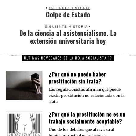
ANTERIOR HISTORIA
Golpe de Estado
Previous
post:
SIGUIENTE HISTORIA
De la ciencia al asistencialismo. La
Next
extensión universitaria hoy
post:
ÚLTIMAS NOVEDADES DE LA HOJA SOCIALISTA 17
¿Por qué no puede haber
prostitución sin trata?
Las regulacionistas afirman que puede
existir prostitución no relacionada con la
trata
¿Por qué la prostitución no es un
trabajo socialmente aceptable?
Uno de los debates que atraviesa al
feminismo actual en relación a