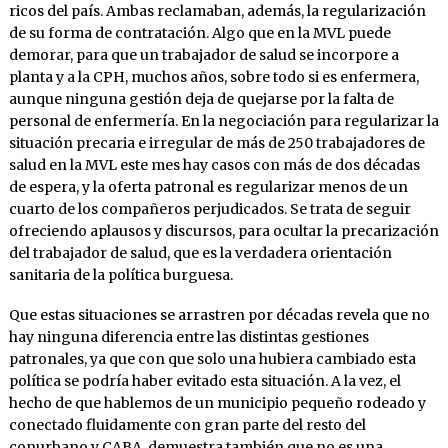
ricos del país. Ambas reclamaban, además, la regularización
de su forma de contratación. Algo que en la MVL puede
demorar, para que un trabajador de salud se incorpore a
planta y a la CPH, muchos años, sobre todo si es enfermera,
aunque ninguna gestión deja de quejarse por la falta de
personal de enfermería. En la negociación para regularizar la
situación precaria e irregular de más de 250 trabajadores de
salud en la MVL este mes hay casos con más de dos décadas
de espera, y la oferta patronal es regularizar menos de un
cuarto de los compañeros perjudicados. Se trata de seguir
ofreciendo aplausos y discursos, para ocultar la precarización
del trabajador de salud, que es la verdadera orientación
sanitaria de la política burguesa.
Que estas situaciones se arrastren por décadas revela que no
hay ninguna diferencia entre las distintas gestiones
patronales, ya que con que solo una hubiera cambiado esta
política se podría haber evitado esta situación. A la vez, el
hecho de que hablemos de un municipio pequeño rodeado y
conectado fluidamente con gran parte del resto del
conurbano y CABA, demuestra también que no es una