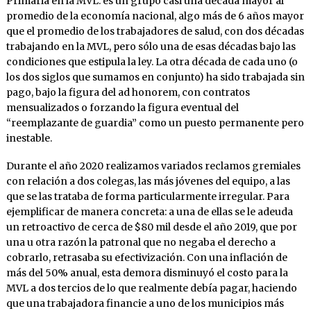
Primaria en la MVL. es un grupo casi una década mayor al
promedio de la economía nacional, algo más de 6 años mayor
que el promedio de los trabajadores de salud, con dos décadas
trabajando en la MVL, pero sólo una de esas décadas bajo las
condiciones que estipula la ley. La otra década de cada uno (o
los dos siglos que sumamos en conjunto) ha sido trabajada sin
pago, bajo la figura del ad honorem, con contratos
mensualizados o forzando la figura eventual del
“reemplazante de guardia” como un puesto permanente pero
inestable.
Durante el año 2020 realizamos variados reclamos gremiales
con relación a dos colegas, las más jóvenes del equipo, a las
que se las trataba de forma particularmente irregular. Para
ejemplificar de manera concreta: a una de ellas se le adeuda
un retroactivo de cerca de $80 mil desde el año 2019, que por
una u otra razón la patronal que no negaba el derecho a
cobrarlo, retrasaba su efectivización. Con una inflación de
más del 50% anual, esta demora disminuyó el costo para la
MVL a dos tercios de lo que realmente debía pagar, haciendo
que una trabajadora financie a uno de los municipios más