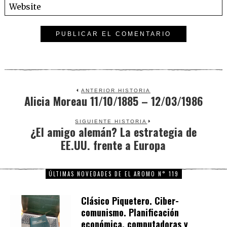
ANTERIOR HISTORIA
Alicia Moreau 11/10/1885 – 12/03/1986
Previous
post:
SIGUIENTE HISTORIA
¿El amigo alemán? La estrategia de
Next
EE.UU. frente a Europa
post:
ÚLTIMAS NOVEDADES DE EL AROMO N° 119
Clásico Piquetero. Ciber-
comunismo. Planificación
económica, computadoras y