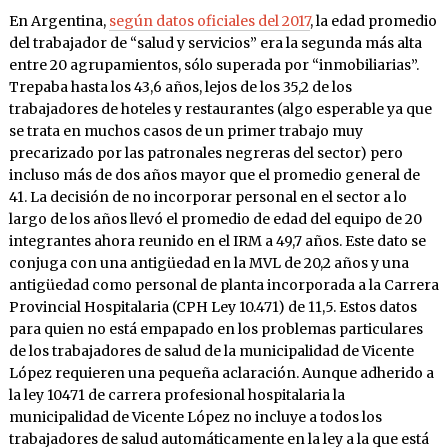
En Argentina,
según datos oficiales del 2017
, la edad promedio
del trabajador de “salud y servicios” era la segunda más alta
entre 20 agrupamientos, sólo superada por “inmobiliarias”.
Trepaba hasta los 43,6 años, lejos de los 35,2 de los
trabajadores de hoteles y restaurantes (algo esperable ya que
se trata en muchos casos de un primer trabajo muy
precarizado por las patronales negreras del sector) pero
incluso más de dos años mayor que el promedio general de
41. La decisión de no incorporar personal en el sector a lo
largo de los años llevó el promedio de edad del equipo de 20
integrantes ahora reunido en el IRM a 49,7 años. Este dato se
conjuga con una antigüedad en la MVL de 20,2 años y una
antigüedad como personal de planta incorporada a la Carrera
Provincial Hospitalaria (CPH Ley 10.471) de 11,5. Estos datos
para quien no está empapado en los problemas particulares
de los trabajadores de salud de la municipalidad de Vicente
López requieren una pequeña aclaración. Aunque adherido a
la ley 10471 de carrera profesional hospitalaria la
municipalidad de Vicente López no incluye a todos los
trabajadores de salud automáticamente en la ley a la que está