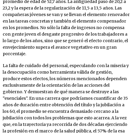
promedio de edad de 52,7 años. La antigüedad paso de 20,2 a
23,2 y la espera de la regularización de 11,5 a 13,5 años. Las
compañeras jóvenes se van y se llevan el elemento renovador
en las tareas concretas y también el elemento compensador
en los promedios. No sólo la falta de ingresos no compensa
con gente joven el desgaste progresivo de los trabajadores a
lo largo de los años, sino que se generó el efecto contrario, el
envejecimiento supera el avance vegetativo en un gran
porcentaje.
La falta de cuidado del personal, especulando con la miseria y
la desocupación como herramienta válida de gestión,
produce estos efectos, los números mencionados dependen
exclusivamente de la orientación de las acciones del
gobierno. Y demuestran de qué manera se destruye a las
“esenciales”. En una carrera que podríamos cuantificar de 35
años de duración entre obtención del título y la jubilación a
los 60, el promedio se encuentra demasiado cercano a la
jubilación con todos los problemas que esto acarrea. A la vez
que, en la trayectoria ya recorrida de dos décadas ejerciendo
la profesión en el marco de la salud pública, el 57% de la esa