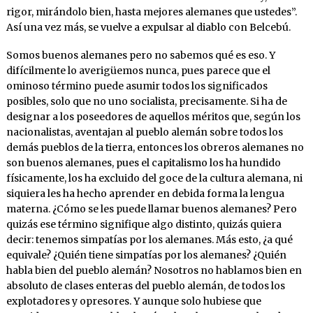
rigor, mirándolo bien, hasta mejores alemanes que ustedes”.
Así una vez más, se vuelve a expulsar al diablo con Belcebú.
Somos buenos alemanes pero no sabemos qué es eso. Y
difícilmente lo averigüemos nunca, pues parece que el
ominoso término puede asumir todos los significados
posibles, solo que no uno socialista, precisamente. Si ha de
designar a los poseedores de aquellos méritos que, según los
nacionalistas, aventajan al pueblo alemán sobre todos los
demás pueblos de la tierra, entonces los obreros alemanes no
son buenos alemanes, pues el capitalismo los ha hundido
físicamente, los ha excluido del goce de la cultura alemana, ni
siquiera les ha hecho aprender en debida forma la lengua
materna. ¿Cómo se les puede llamar buenos alemanes? Pero
quizás ese término signifique algo distinto, quizás quiera
decir: tenemos simpatías por los alemanes. Más esto, ¿a qué
equivale? ¿Quién tiene simpatías por los alemanes? ¿Quién
habla bien del pueblo alemán? Nosotros no hablamos bien en
absoluto de clases enteras del pueblo alemán, de todos los
explotadores y opresores. Y aunque solo hubiese que