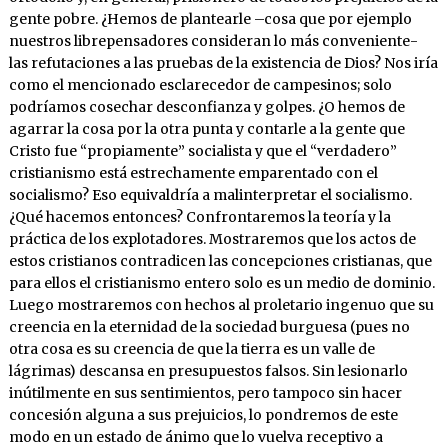
gente pobre. ¿Hemos de plantearle –cosa que por ejemplo
nuestros librepensadores consideran lo más conveniente-
las refutaciones a las pruebas de la existencia de Dios? Nos iría
como el mencionado esclarecedor de campesinos; solo
podríamos cosechar desconfianza y golpes. ¿O hemos de
agarrar la cosa por la otra punta y contarle a la gente que
Cristo fue “propiamente” socialista y que el “verdadero”
cristianismo está estrechamente emparentado con el
socialismo? Eso equivaldría a malinterpretar el socialismo.
¿Qué hacemos entonces? Confrontaremos la teoría y la
práctica de los explotadores. Mostraremos que los actos de
estos cristianos contradicen las concepciones cristianas, que
para ellos el cristianismo entero solo es un medio de dominio.
Luego mostraremos con hechos al proletario ingenuo que su
creencia en la eternidad de la sociedad burguesa (pues no
otra cosa es su creencia de que la tierra es un valle de
lágrimas) descansa en presupuestos falsos. Sin lesionarlo
inútilmente en sus sentimientos, pero tampoco sin hacer
concesión alguna a sus prejuicios, lo pondremos de este
modo en un estado de ánimo que lo vuelva receptivo a