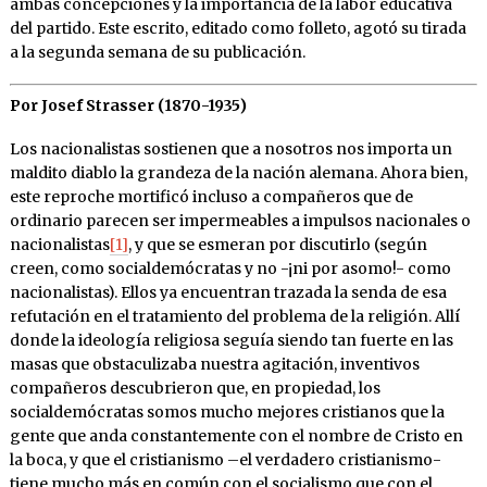
ambas concepciones y la importancia de la labor educativa
del partido. Este escrito, editado como folleto, agotó su tirada
a la segunda semana de su publicación.
Por Josef Strasser (1870-1935)
Los nacionalistas sostienen que a nosotros nos importa un
maldito diablo la grandeza de la nación alemana. Ahora bien,
este reproche mortificó incluso a compañeros que de
ordinario parecen ser impermeables a impulsos nacionales o
nacionalistas
[1]
, y que se esmeran por discutirlo (según
creen, como socialdemócratas y no -¡ni por asomo!- como
nacionalistas). Ellos ya encuentran trazada la senda de esa
refutación en el tratamiento del problema de la religión. Allí
donde la ideología religiosa seguía siendo tan fuerte en las
masas que obstaculizaba nuestra agitación, inventivos
compañeros descubrieron que, en propiedad, los
socialdemócratas somos mucho mejores cristianos que la
gente que anda constantemente con el nombre de Cristo en
la boca, y que el cristianismo –el verdadero cristianismo-
tiene mucho más en común con el socialismo que con el