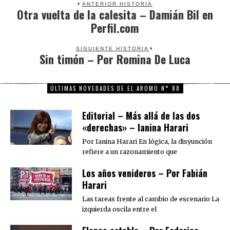
ANTERIOR HISTORIA
Otra vuelta de la calesita – Damián Bil en
Previous
Perfil.com
post:
SIGUIENTE HISTORIA
Sin timón – Por Romina De Luca
Next
post:
ÚLTIMAS NOVEDADES DE EL AROMO N° 88
Editorial – Más allá de las dos
«derechas» – Ianina Harari
Por Ianina Harari En lógica, la disyunción
refiere a un razonamiento que
Los años venideros – Por Fabián
Harari
Las tareas frente al cambio de escenario La
izquierda oscila entre el