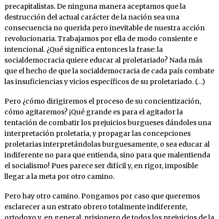
precapitalistas. De ninguna manera aceptamos que la
destrucción del actual carácter de la nación sea una
consecuencia no querida pero inevitable de nuestra acción
revolucionaria. Trabajamos por ella de modo consiente e
intencional. ¿Qué significa entonces la frase: la
socialdemocracia quiere educar al proletariado? Nada más
que el hecho de que la socialdemocracia de cada país combate
las insuficiencias y vicios específicos de su proletariado. (…)
Pero ¿cómo dirigiremos el proceso de su concientización,
cómo agitaremos? ¡Qué grande es para el agitador la
tentación de combatir los prejuicios burgueses dándoles una
interpretación proletaria, y propagar las concepciones
proletarias interpretándolas burguesamente, o sea educar al
indiferente no para que entienda, sino para que malentienda
el socialismo! Pues parece ser difícil y, en rigor, imposible
llegar a la meta por otro camino.
Pero hay otro camino. Pongamos por caso que queremos
esclarecer a un estrato obrero totalmente indiferente,
ortodoxo y, en general, prisionero de todos los prejuicios de la