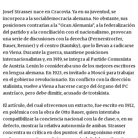
Josef Strasser nace en Cracovia. Ya en su juventud, se
incorpora a la socialdemocracia alemana. No obstante, sus
posiciones contrarias a la “Gran Alemania”, a la federalización
del partido y a la conciliación con el nacionalismo, provocan
una serie de discusiones con la derecha (Pernerstrorfer,
Bauer, Renner) y el centro (Kautsky), que lo llevan a radicarse
en Viena. Durante la guerra, mantiene posiciones
internacionalistas y, en 1919, se integra al Partido Comunista
de Austria. Lenin lo consideraba uno de los mejores escritores
en lengua alemana. En 1923, es invitado a Moscú para trabajar
en el gobierno revolucionario. En conflicto con la dirección
stalinista, vuelve a Viena a hacerse cargo del órgano del PC
austríaco, pero debe dimitir, acusado de trotskista.
El artículo, del cual ofrecemos un extracto, fue escrito en 1912,
en polémica con la obra de Otto Bauer, quien intentaba
compatibilizar la conciencia nacional con la de clase; o, en su
defecto, mostrar la relativa autonomía de ambas. Strasser
concentra su crítica en dos puntos: el antagonismo entre