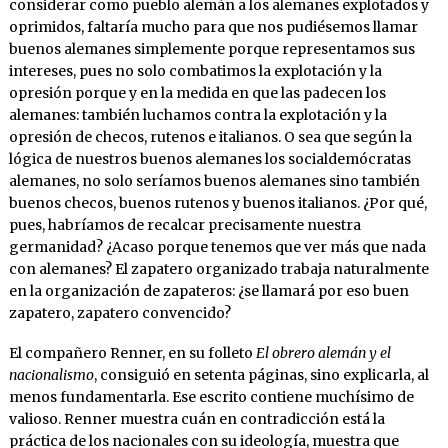
considerar como pueblo alemán a los alemanes explotados y
oprimidos, faltaría mucho para que nos pudiésemos llamar
buenos alemanes simplemente porque representamos sus
intereses, pues no solo combatimos la explotación y la
opresión porque y en la medida en que las padecen los
alemanes: también luchamos contra la explotación y la
opresión de checos, rutenos e italianos. O sea que según la
lógica de nuestros buenos alemanes los socialdemócratas
alemanes, no solo seríamos buenos alemanes sino también
buenos checos, buenos rutenos y buenos italianos. ¿Por qué,
pues, habríamos de recalcar precisamente nuestra
germanidad? ¿Acaso porque tenemos que ver más que nada
con alemanes? El zapatero organizado trabaja naturalmente
en la organización de zapateros: ¿se llamará por eso buen
zapatero, zapatero convencido?
El compañero Renner, en su folleto
El obrero alemán y el
nacionalismo
, consiguió en setenta páginas, sino explicarla, al
menos fundamentarla. Ese escrito contiene muchísimo de
valioso. Renner muestra cuán en contradicción está la
práctica de los nacionales con su ideología, muestra que