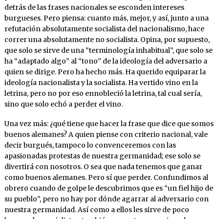
detrás de las frases nacionales se esconden intereses
burgueses. Pero piensa: cuanto más, mejor, y así, junto a una
refutación absolutamente socialista del nacionalismo, hace
correr una absolutamente no socialista. Opina, por supuesto,
que solo se sirve de una “terminología inhabitual”, que solo se
ha “adaptado algo” al “tono” de la ideología del adversario a
quien se dirige. Pero ha hecho más. Ha querido equiparar la
ideología nacionalista y la socialista. Ha vertido vino en la
letrina, pero no por eso ennobleció la letrina, tal cual sería,
sino que solo echó a perder el vino.
Una vez más: ¿qué tiene que hacer la frase que dice que somos
buenos alemanes? A quien piense con criterio nacional, vale
decir burgués, tampoco lo convenceremos con las
apasionadas protestas de nuestra germanidad; ese solo se
divertirá con nosotros. O sea que nada tenemos que ganar
como buenos alemanes. Pero sí que perder. Confundimos al
obrero cuando de golpe le descubrimos que es “un fiel hijo de
su pueblo”, pero no hay por dónde agarrar al adversario con
nuestra germanidad. Así como a ellos les sirve de poco