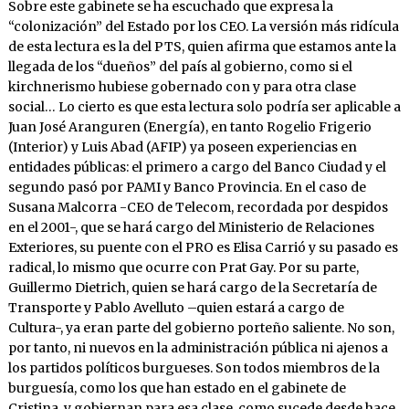
Sobre este gabinete se ha escuchado que expresa la
“colonización” del Estado por los CEO. La versión más ridícula
de esta lectura es la del PTS, quien afirma que estamos ante la
llegada de los “dueños” del país al gobierno, como si el
kirchnerismo hubiese gobernado con y para otra clase
social… Lo cierto es que esta lectura solo podría ser aplicable a
Juan José Aranguren (Energía), en tanto Rogelio Frigerio
(Interior) y Luis Abad (AFIP) ya poseen experiencias en
entidades públicas: el primero a cargo del Banco Ciudad y el
segundo pasó por PAMI y Banco Provincia. En el caso de
Susana Malcorra -CEO de Telecom, recordada por despidos
en el 2001-, que se hará cargo del Ministerio de Relaciones
Exteriores, su puente con el PRO es Elisa Carrió y su pasado es
radical, lo mismo que ocurre con Prat Gay. Por su parte,
Guillermo Dietrich, quien se hará cargo de la Secretaría de
Transporte y Pablo Avelluto –quien estará a cargo de
Cultura-, ya eran parte del gobierno porteño saliente. No son,
por tanto, ni nuevos en la administración pública ni ajenos a
los partidos políticos burgueses. Son todos miembros de la
burguesía, como los que han estado en el gabinete de
Cristina, y gobiernan para esa clase, como sucede desde hace