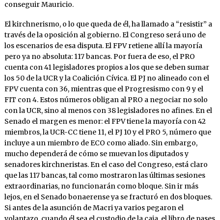
conseguir Mauricio.
El kirchnerismo, o lo que queda de él, ha llamado a “resistir” a
través de la oposición al gobierno. El Congreso será uno de
los escenarios de esa disputa. El FPV retiene allí la mayoría
pero ya no absoluta: 117 bancas. Por fuera de eso, el PRO
cuenta con 41 legisladores propios a los que se deben sumar
los 50 de la UCR y la Coalición Cívica. El PJ no alineado con el
FPV cuenta con 36, mientras que el Progresismo con 9 y el
FIT con 4. Estos números obligan al PRO a negociar no solo
con la UCR, sino al menos con 38 legisladores no afines. En el
Senado el margen es menor: el FPV tiene la mayoría con 42
miembros, la UCR-CC tiene 11, el PJ 10 y el PRO 5, número que
incluye a un miembro de ECO como aliado. Sin embargo,
mucho dependerá de cómo se muevan los diputados y
senadores kirchneristas. En el caso del Congreso, está claro
que las 117 bancas, tal como mostraron las últimas sesiones
extraordinarias, no funcionarán como bloque. Sin ir más
lejos, en el Senado bonaerense ya se fracturó en dos bloques.
Si antes de la asunción de Macri ya varios pegaron el
volantazo, cuando él sea el custodio de la caja, el libro de pases