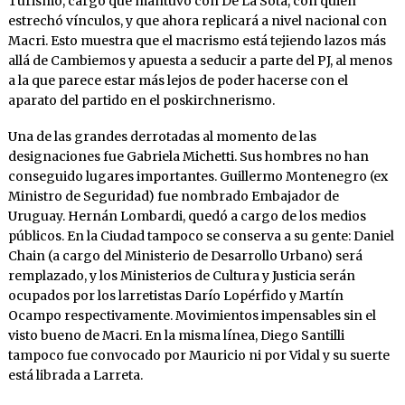
Turismo, cargo que mantuvo con De La Sota, con quien
estrechó vínculos, y que ahora replicará a nivel nacional con
Macri. Esto muestra que el macrismo está tejiendo lazos más
allá de Cambiemos y apuesta a seducir a parte del PJ, al menos
a la que parece estar más lejos de poder hacerse con el
aparato del partido en el poskirchnerismo.
Una de las grandes derrotadas al momento de las
designaciones fue Gabriela Michetti. Sus hombres no han
conseguido lugares importantes. Guillermo Montenegro (ex
Ministro de Seguridad) fue nombrado Embajador de
Uruguay. Hernán Lombardi, quedó a cargo de los medios
públicos. En la Ciudad tampoco se conserva a su gente: Daniel
Chain (a cargo del Ministerio de Desarrollo Urbano) será
remplazado, y los Ministerios de Cultura y Justicia serán
ocupados por los larretistas Darío Lopérfido y Martín
Ocampo respectivamente. Movimientos impensables sin el
visto bueno de Macri. En la misma línea, Diego Santilli
tampoco fue convocado por Mauricio ni por Vidal y su suerte
está librada a Larreta.