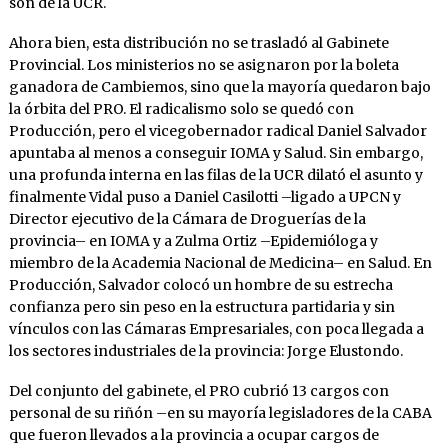
son de la UCR.
Ahora bien, esta distribución no se trasladó al Gabinete
Provincial. Los ministerios no se asignaron por la boleta
ganadora de Cambiemos, sino que la mayoría quedaron bajo
la órbita del PRO. El radicalismo solo se quedó con
Producción, pero el vicegobernador radical Daniel Salvador
apuntaba al menos a conseguir IOMA y Salud. Sin embargo,
una profunda interna en las filas de la UCR dilató el asunto y
finalmente Vidal puso a Daniel Casilotti –ligado a UPCN y
Director ejecutivo de la Cámara de Droguerías de la
provincia– en IOMA y a Zulma Ortiz –Epidemióloga y
miembro de la Academia Nacional de Medicina– en Salud. En
Producción, Salvador colocó un hombre de su estrecha
confianza pero sin peso en la estructura partidaria y sin
vínculos con las Cámaras Empresariales, con poca llegada a
los sectores industriales de la provincia: Jorge Elustondo.
Del conjunto del gabinete, el PRO cubrió 13 cargos con
personal de su riñón –en su mayoría legisladores de la CABA
que fueron llevados a la provincia a ocupar cargos de