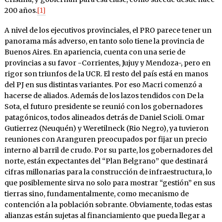
200 años.
[1]
A nivel de los ejecutivos provinciales, el PRO parece tener un
panorama más adverso, en tanto solo tiene la provincia de
Buenos Aires. En apariencia, cuenta con una serie de
provincias a su favor -Corrientes, Jujuy y Mendoza-, pero en
rigor son triunfos de la UCR. El resto del país está en manos
del PJ en sus distintas variantes. Por eso Macri comenzó a
hacerse de aliados. Además de los lazos tendidos con De la
Sota, el futuro presidente se reunió con los gobernadores
patagónicos, todos alineados detrás de Daniel Scioli. Omar
Gutierrez (Neuquén) y Weretilneck (Rio Negro), ya tuvieron
reuniones con Aranguren preocupados por fijar un precio
interno al barril de crudo. Por su parte, los gobernadores del
norte, están expectantes del “Plan Belgrano” que destinará
cifras millonarias para la construcción de infraestructura, lo
que posiblemente sirva no solo para mostrar “gestión” en sus
tierras sino, fundamentalmente, como mecanismo de
contención a la población sobrante. Obviamente, todas estas
alianzas están sujetas al financiamiento que pueda llegar a