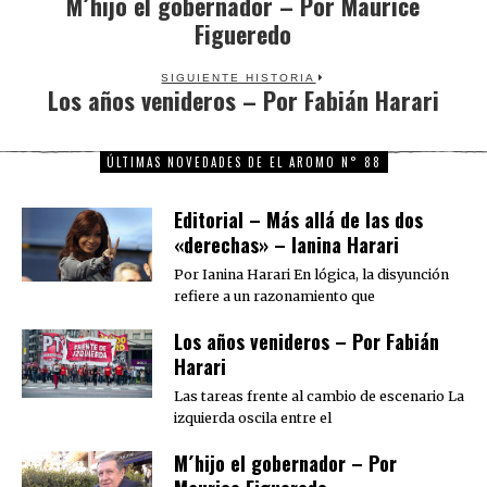
M´hijo el gobernador – Por Maurice
Previous
Figueredo
post:
SIGUIENTE HISTORIA
Los años venideros – Por Fabián Harari
Next
post:
ÚLTIMAS NOVEDADES DE EL AROMO N° 88
Editorial – Más allá de las dos
«derechas» – Ianina Harari
Por Ianina Harari En lógica, la disyunción
refiere a un razonamiento que
Los años venideros – Por Fabián
Harari
Las tareas frente al cambio de escenario La
izquierda oscila entre el
M´hijo el gobernador – Por