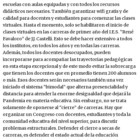
escuelas con aulas equipadas y con todos los recursos
didácticos necesarios. También garantizar wifi gratis y de
calidad para docentes y estudiantes para comenzar las clases
virtuales. Hasta el momento, solo se habilitaron el inicio de
clases virtuales en las carreras de primer año del I.E.S. “René
Favaloro” de J.J. Castelli. Esto se debe hacer extensivo a todos
los institutos, en todos los años y en todas las carreras.
Además, todos los docentes desocupados, pueden
incorporarse para acompañar las trayectorias pedagógicas
en esta etapa excepcional y de este modo evitar la sobrecarga
que tienen los docentes que en promedio tienen 200 alumnos
o más. Esos docentes serán necesarios también una vez
iniciado el sistema “bimodal” que alterna presencialidad y
distancia para atender la enorme desigualdad que dejará la
Pandemia en materia educativa. Sin embargo, no se trata
solamente de oponerse al “cierre” de carreras. Hay que
organizar un Congreso con docentes, estudiantes y toda la
comunidad educativa del nivel superior, para discutir
problemas estructurales. Defender el cierre a secas de
carreras, es defender el estado actual de la educación