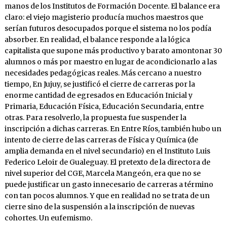
manos de los Institutos de Formación Docente. El balance era
claro: el viejo magisterio producía muchos maestros que
serían futuros desocupados porque el sistema no los podía
absorber. En realidad, el balance responde a la lógica
capitalista que supone más productivo y barato amontonar 30
alumnos o más por maestro en lugar de acondicionarlo a las
necesidades pedagógicas reales. Más cercano a nuestro
tiempo, En Jujuy, se justificó el cierre de carreras por la
enorme cantidad de egresados en Educación Inicial y
Primaria, Educación Física, Educación Secundaria, entre
otras. Para resolverlo, la propuesta fue suspender la
inscripción a dichas carreras. En Entre Ríos, también hubo un
intento de cierre de las carreras de Física y Química (de
amplia demanda en el nivel secundario) en el Instituto Luis
Federico Leloir de Gualeguay. El pretexto de la directora de
nivel superior del CGE, Marcela Mangeón, era que no se
puede justificar un gasto innecesario de carreras a término
con tan pocos alumnos. Y que en realidad no se trata de un
cierre sino de la suspensión a la inscripción de nuevas
cohortes. Un eufemismo.