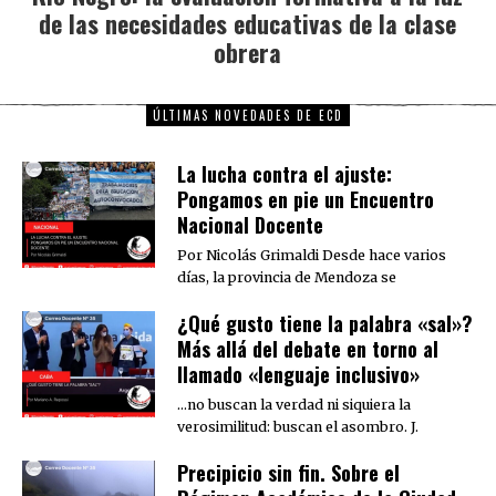
de las necesidades educativas de la clase
post:
obrera
ÚLTIMAS NOVEDADES DE ECD
La lucha contra el ajuste:
Pongamos en pie un Encuentro
Nacional Docente
Por Nicolás Grimaldi Desde hace varios
días, la provincia de Mendoza se
¿Qué gusto tiene la palabra «sal»?
Más allá del debate en torno al
llamado «lenguaje inclusivo»
…no buscan la verdad ni siquiera la
verosimilitud: buscan el asombro. J.
Precipicio sin fin. Sobre el