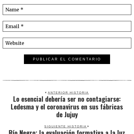
ANTERIOR HISTORIA
Lo esencial debería ser no contagiarse:
Previous
Ledesma y el coronavirus en sus fábricas
post:
de Jujuy
SIGUIENTE HISTORIA
Río Negro: la evaluación formativa a la luz
Next