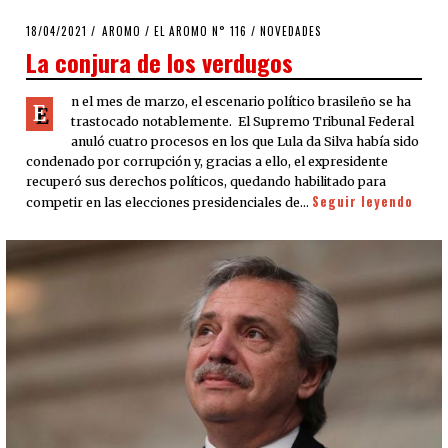
POSTED
18/04/2021
16/04/2021
AROMO
/
EL AROMO N° 116
/
NOVEDADES
ON
La conjura de los verdugos
n el mes de marzo, el escenario político brasileño se ha
E
trastocado notablemente. El Supremo Tribunal Federal
anuló cuatro procesos en los que Lula da Silva había sido
condenado por corrupción y, gracias a ello, el expresidente
recuperó sus derechos políticos, quedando habilitado para
Seguir leyendo
competir en las elecciones presidenciales de…