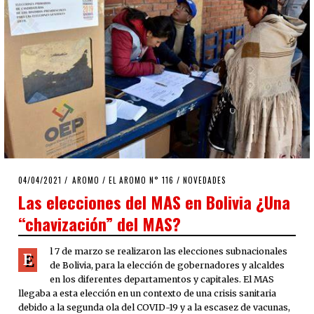
POSTED
04/04/2021
02/04/2021
AROMO
/
EL AROMO N° 116
/
NOVEDADES
ON
Las elecciones del MAS en Bolivia ¿Una
“chavización” del MAS?
l 7 de marzo se realizaron las elecciones subnacionales
E
de Bolivia, para la elección de gobernadores y alcaldes
en los diferentes departamentos y capitales. El MAS
llegaba a esta elección en un contexto de una crisis sanitaria
debido a la segunda ola del COVID-19 y a la escasez de vacunas,