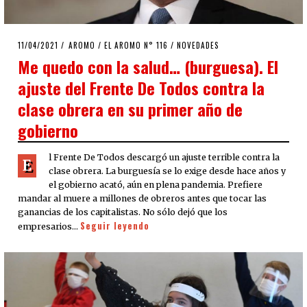
POSTED
11/04/2021
10/04/2021
AROMO
/
EL AROMO N° 116
/
NOVEDADES
ON
Me quedo con la salud… (burguesa). El
ajuste del Frente De Todos contra la
clase obrera en su primer año de
gobierno
l Frente De Todos descargó un ajuste terrible contra la
E
clase obrera. La burguesía se lo exige desde hace años y
el gobierno acató, aún en plena pandemia. Prefiere
mandar al muere a millones de obreros antes que tocar las
ganancias de los capitalistas. No sólo dejó que los
Seguir leyendo
empresarios…