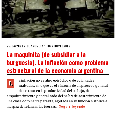
POSTED
25/04/2021
25/04/2021
EL AROMO N° 116
/
NOVEDADES
ON
La maquinita (de subsidiar a la
burguesía). La inflación como problema
estructural de la economía argentina
a inflación no es algo episódico o de voluntades
L
malvadas, sino que es el síntoma de un proceso general
de retraso en la productividad del trabajo, de
empobrecimiento generalizado del país y de sostenimiento de
una clase dominante parásita, agotada en su función histórica e
Seguir leyendo
incapaz de relanzar las fuerzas…