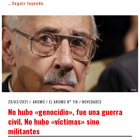
Seguir leyendo
…
POSTED
28/03/2021
27/03/2021
AROMO
/
EL AROMO N° 116
/
NOVEDADES
ON
No hubo «genocidio», fue una guerra
civil. No hubo «víctimas» sino
militantes