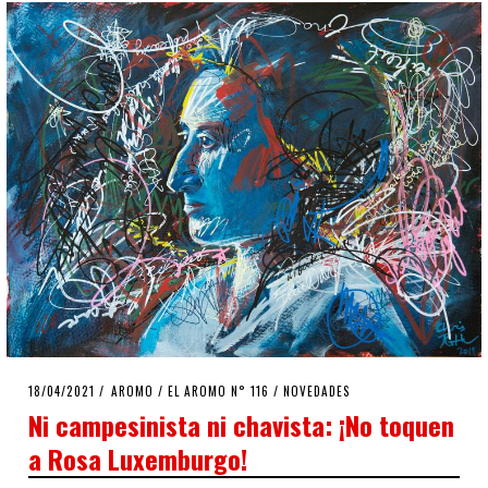
POSTED
18/04/2021
18/04/2021
AROMO
/
EL AROMO N° 116
/
NOVEDADES
ON
Ni campesinista ni chavista: ¡No toquen
a Rosa Luxemburgo!