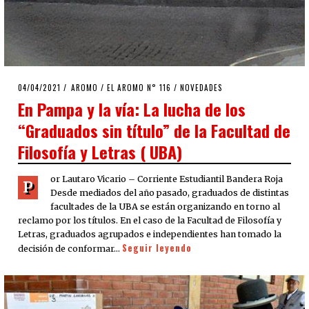
POSTED
04/04/2021
02/04/2021
AROMO
/
EL AROMO N° 116
/
NOVEDADES
ON
En Pampa y la vía: La lucha de los
“Graduados sin título” de la Facultad de
Filosofía y Letras ( UBA)
or Lautaro Vicario – Corriente Estudiantil Bandera Roja
P
Desde mediados del año pasado, graduados de distintas
facultades de la UBA se están organizando en torno al
reclamo por los títulos. En el caso de la Facultad de Filosofía y
Letras, graduados agrupados e independientes han tomado la
Seguir leyendo
decisión de conformar…