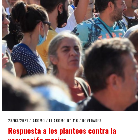
POSTED
28/03/2021
30/03/2021
AROMO
/
EL AROMO N° 116
/
NOVEDADES
ON
Respuesta a los planteos contra la