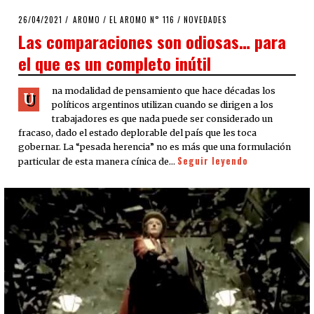
POSTED
26/04/2021
26/04/2021
AROMO
/
EL AROMO N° 116
/
NOVEDADES
ON
Las comparaciones son odiosas… para
el que es un completo inútil
na modalidad de pensamiento que hace décadas los
U
políticos argentinos utilizan cuando se dirigen a los
trabajadores es que nada puede ser considerado un
fracaso, dado el estado deplorable del país que les toca
gobernar. La “pesada herencia” no es más que una formulación
Seguir leyendo
particular de esta manera cínica de…