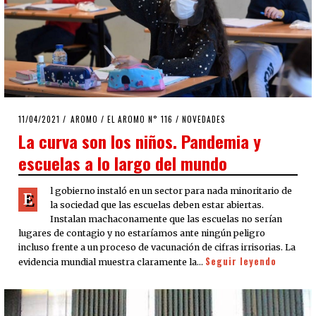
POSTED
11/04/2021
10/04/2021
AROMO
/
EL AROMO N° 116
/
NOVEDADES
ON
La curva son los niños. Pandemia y
escuelas a lo largo del mundo
l gobierno instaló en un sector para nada minoritario de
E
la sociedad que las escuelas deben estar abiertas.
Instalan machaconamente que las escuelas no serían
lugares de contagio y no estaríamos ante ningún peligro
incluso frente a un proceso de vacunación de cifras irrisorias. La
Seguir leyendo
evidencia mundial muestra claramente la…