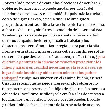
Por otro lado, porque de cara a las elecciones de octubre, el
gobierno bonaerense no puede quedar por detrás del
macrismo que en CABA está también impulsando la vuelta a
como dé lugar. Por eso, bajo un discurso ambiguo y
progresista, mientras critica las acciones de Larreta y Acuña,
aplica medidas muy similares de este lado de la General Paz.
También, porque desde junio la cuarentena no existe, los
obreros ocupados tuvieron que salir a trabajar y los
desocupados a ver cómo se las arreglan para parar la olla.
Frente a esta situación, las escuelas deben cumplir ese rol de
contención que desde hace décadas ocupan. Por tanto, ¿
para
qué van a garantizar la educación remota y preservar a los
niños y niñas si en realidad necesitan que la escuela sea ese
lugar donde los niños y niñas están mientras los padres
trabajan?
Y si algunos mueren en el camino, bueno, así será.
Una clase social que no puede preservar a los obreros no
tiene interés en preservar a los hijos de ellos, mucho menos a
educarlos. Por último, Kicillof y Vila envían a los docentes y a
los alumnos a un contagio seguro porque pueden hacerlo
gracias al sindicalismo docente de la Provincia de Buenos