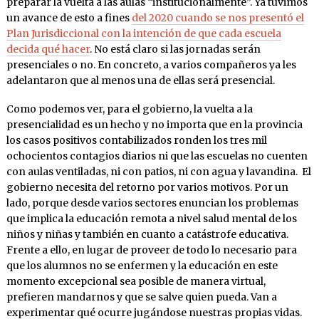
preparar la vuelta a las aulas “institucionalmente”. Ya tuvimos
un avance de esto a fines
del 2020 cuando se nos presentó el
Plan Jurisdiccional con la intención de que cada escuela
decida qué hacer
. No está claro si las jornadas serán
presenciales o no. En concreto, a varios compañeros ya les
adelantaron que al menos una de ellas será presencial.
Como podemos ver, para el gobierno, la vuelta a la
presencialidad es un hecho y no importa que en la provincia
los casos positivos contabilizados ronden los tres mil
ochocientos contagios diarios ni que las escuelas no cuenten
con aulas ventiladas, ni con patios, ni con agua y lavandina. El
gobierno necesita del retorno por varios motivos. Por un
lado, porque desde varios sectores enuncian los problemas
que implica la educación remota a nivel salud mental de los
niños y niñas y también en cuanto a catástrofe educativa.
Frente a ello, en lugar de proveer de todo lo necesario para
que los alumnos no se enfermen y la educación en este
momento excepcional sea posible de manera virtual,
prefieren mandarnos y que se salve quien pueda. Van a
experimentar qué ocurre jugándose nuestras propias vidas.