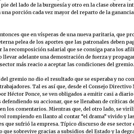
 pie del lado de la burguesía y otro en la clase obrera in
 una porción cada vez mayor del reparto de la ganancia
talista.
entonces que en vísperas de una nueva paritaria, que pr
eterna pelea de los aportes que las patronales deben pa
r la recomposición salarial que se consiga para los afil
o llevar adelante una demostración de fuerza y propaga
 sector más reacio a aceptar las condiciones del gremio
 del gremio no dio el resultado que se esperaba y no con
trabajadores. Tal es así que, desde el Consejo Directivo
r Héctor Ponce, se ven obligados a emitir casi a diario
defendiendo su accionar, que se llenaban de críticas de
en los comentarios. Mientras que, del otro lado, se viri
ol rompiendo en llanto al contar “el drama” vivido y la
s que sufrió la empresa. Típico discurso de ese sector 
 que sobrevive gracias a subsidios del Estado y la degr