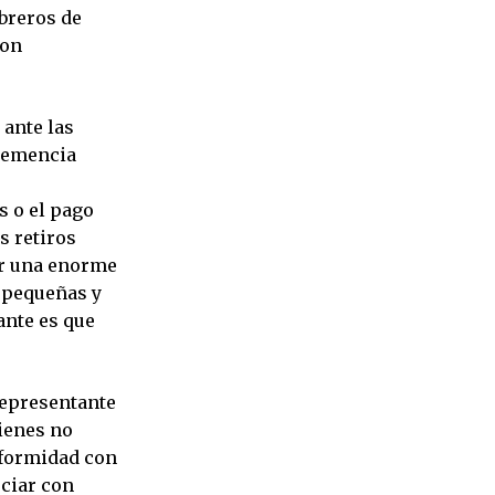
breros de
ron
 ante las
ehemencia
s o el pago
s retiros
ar una enorme
 pequeñas y
ante es que
representante
uienes no
nformidad con
ciar con