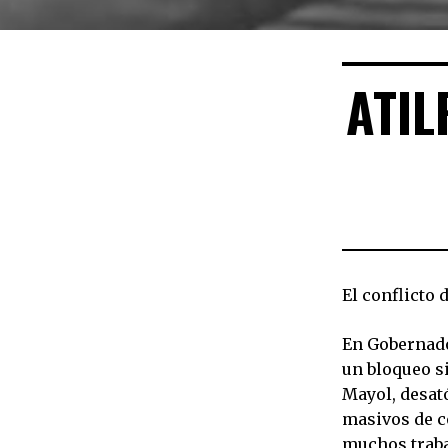
ATIL
El conflicto
En Gobernado
un bloqueo si
Mayol, desat
masivos de c
muchos traba