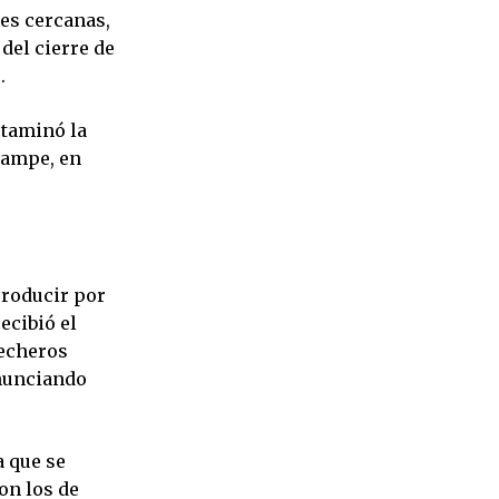
es cercanas,
del cierre de
.
ctaminó la
campe, en
producir por
ecibió el
lecheros
enunciando
a que se
on los de