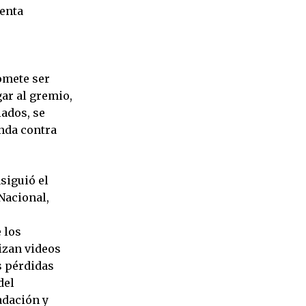
tenta
omete ser
gar al gremio,
iados, se
nda contra
.
siguió el
 Nacional,
 los
lizan videos
s pérdidas
del
adación y