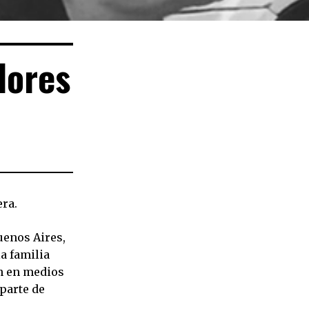
dores
era.
uenos Aires,
a familia
ón en medios
parte de