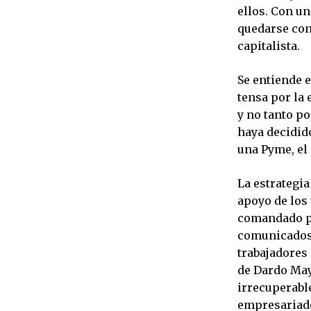
ellos. Con un
quedarse con
capi
Se entiende 
tensa por la 
y no tanto po
haya decidid
una Pyme, el
La estrategia
apoyo de los 
comandado po
comunicados 
trabajadores 
de Dardo May
irrecuperable
empresariado