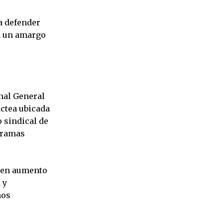
a defender
n un amargo
onal General
áctea ubicada
 sindical de
 ramas
e en aumento
 y
nos