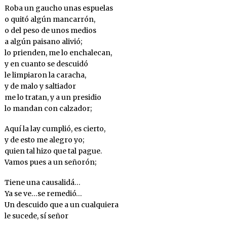
Roba un gaucho unas espuelas
o quitó algún mancarrón,
o del peso de unos medios
a algún paisano alivió;
lo prienden, me lo enchalecan,
y en cuanto se descuidó
le limpiaron la caracha,
y de malo y saltiador
me lo tratan, y a un presidio
lo mandan con calzador;
Aquí la lay cumplió, es cierto,
y de esto me alegro yo;
quien tal hizo que tal pague.
Vamos pues a un señorón;
Tiene una causalidá…
Ya se ve…se remedió…
Un descuido que a un cualquiera
le sucede, sí señor