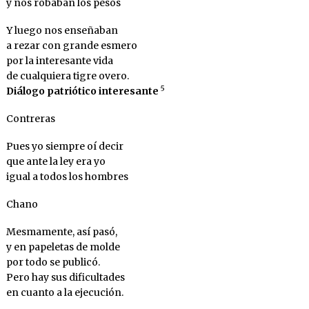
y nos robaban los pesos
Y luego nos enseñaban
a rezar con grande esmero
por la interesante vida
de cualquiera tigre overo.
5
Diálogo patriótico interesante
Contreras
Pues yo siempre oí decir
que ante la ley era yo
igual a todos los hombres
Chano
Mesmamente, así pasó,
y en papeletas de molde
por todo se publicó.
Pero hay sus dificultades
en cuanto a la ejecución.