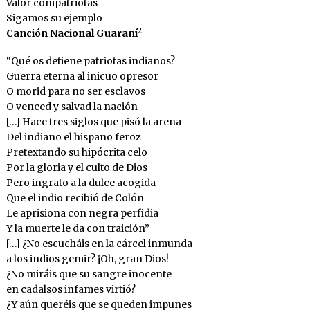
Valor compatriotas
Sigamos su ejemplo
2
Canción Nacional Guaraní
“Qué os detiene patriotas indianos?
Guerra eterna al inicuo opresor
O morid para no ser esclavos
O venced y salvad la nación
[…] Hace tres siglos que pisó la arena
Del indiano el hispano feroz
Pretextando su hipócrita celo
Por la gloria y el culto de Dios
Pero ingrato a la dulce acogida
Que el indio recibió de Colón
Le aprisiona con negra perfidia
Y la muerte le da con traición”
[…] ¿No escucháis en la cárcel inmunda
a los indios gemir? ¡Oh, gran Dios!
¿No miráis que su sangre inocente
en cadalsos infames virtió?
¿Y aún queréis que se queden impunes