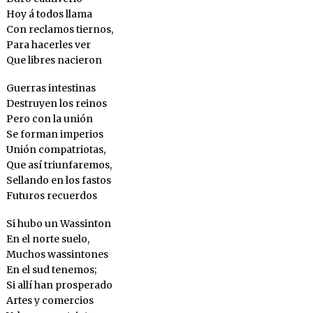
Hoy á todos llama
Con reclamos tiernos,
Para hacerles ver
Que libres nacieron
Guerras intestinas
Destruyen los reinos
Pero con la unión
Se forman imperios
Unión compatriotas,
Que así triunfaremos,
Sellando en los fastos
Futuros recuerdos
Si hubo un Wassinton
En el norte suelo,
Muchos wassintones
En el sud tenemos;
Si allí han prosperado
Artes y comercios