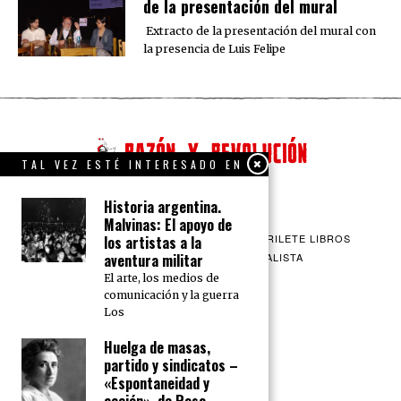
de la presentación del mural
Extracto de la presentación del mural con
la presencia de Luis Felipe
TAL VEZ ESTÉ INTERESADO EN
Historia argentina.
Malvinas: El apoyo de
QUIENES SOMOS
CONTACTO
BARRILETE LIBROS
los artistas a la
aventura militar
CEICS
ENGLISH
VÍA SOCIALISTA
El arte, los medios de
comunicación y la guerra
Los
Huelga de masas,
partido y sindicatos –
«Espontaneidad y