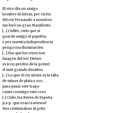
El otro día un amigo
hombre de letras, por cierto
del rey Fernando a nosotros
me leyó un gran Manifiesto
[…] Cielito, cielo que sí
guarde amigo el papelón,
y por nuestra independencia
ponga una iluminación
[…] Eso que los reyes son
Imagen del Ser Divino
es (con perdón de la gente)
el más grande desatino
[…] Lo que el rey siente es la falta
de minas de plata y oro,
para pasar este trago
cante conmigo este coro
[..] Cielo, los Reyes de España
¡La p…que eran traviesos!
Nos cristianaban al grito