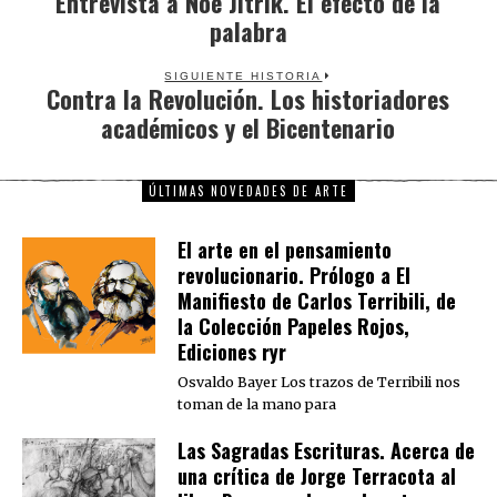
Entrevista a Noé Jitrik. El efecto de la
palabra
post:
SIGUIENTE HISTORIA
Contra la Revolución. Los historiadores
Next
académicos y el Bicentenario
post:
ÚLTIMAS NOVEDADES DE ARTE
El arte en el pensamiento
revolucionario. Prólogo a El
Manifiesto de Carlos Terribili, de
la Colección Papeles Rojos,
Ediciones ryr
Osvaldo Bayer Los trazos de Terribili nos
toman de la mano para
Las Sagradas Escrituras. Acerca de
una crítica de Jorge Terracota al