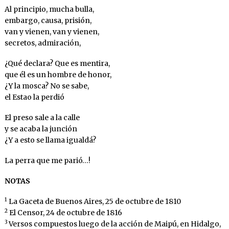
Al principio, mucha bulla,
embargo, causa, prisión,
van y vienen, van y vienen,
secretos, admiración,
¿Qué declara? Que es mentira,
que él es un hombre de honor,
¿Y la mosca? No se sabe,
el Estao la perdió
El preso sale a la calle
y se acaba la junción
¿Y a esto se llama igualdá?
La perra que me parió…!
NOTAS
1
La Gaceta de Buenos Aires, 25 de octubre de 1810
2
El Censor, 24 de octubre de 1816
3
Versos compuestos luego de la acción de Maipú, en Hidalgo,