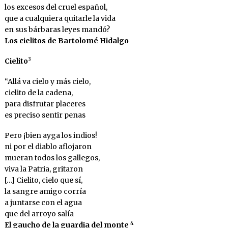
los excesos del cruel español,
que a cualquiera quitarle la vida
en sus bárbaras leyes mandó?
Los cielitos de Bartolomé Hidalgo
3
Cielito
“Allá va cielo y más cielo,
cielito de la cadena,
para disfrutar placeres
es preciso sentir penas
Pero ¡bien ayga los indios!
ni por el diablo aflojaron
mueran todos los gallegos,
viva la Patria, gritaron
[…] Cielito, cielo que sí,
la sangre amigo corría
a juntarse con el agua
que del arroyo salía
4
El gaucho de la guardia del monte