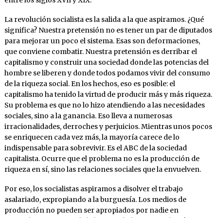
entre los siglos XVII y XIX.
La revolución socialista es la salida a la que aspiramos. ¿Qué
significa? Nuestra pretensión no es tener un par de diputados
para mejorar un poco el sistema. Esas son deformaciones,
que conviene combatir. Nuestra pretensión es derribar el
capitalismo y construir una sociedad donde las potencias del
hombre se liberen y donde todos podamos vivir del consumo
de la riqueza social. En los hechos, eso es posible: el
capitalismo ha tenido la virtud de producir más y más riqueza.
Su problema es que no lo hizo atendiendo a las necesidades
sociales, sino a la ganancia. Eso lleva a numerosas
irracionalidades, derroches y perjuicios. Mientras unos pocos
se enriquecen cada vez más, la mayoría carece de lo
indispensable para sobrevivir. Es el ABC de la sociedad
capitalista. Ocurre que el problema no es la producción de
riqueza en sí, sino las relaciones sociales que la envuelven.
Por eso, los socialistas aspiramos a disolver el trabajo
asalariado, expropiando a la burguesía. Los medios de
producción no pueden ser apropiados por nadie en