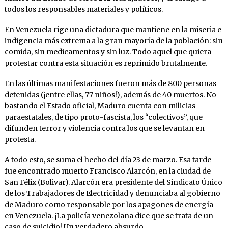
todos los responsables materiales y políticos.
En Venezuela rige una dictadura que mantiene en la miseria e
indigencia más extrema a la gran mayoría de la población: sin
comida, sin medicamentos y sin luz. Todo aquel que quiera
protestar contra esta situación es reprimido brutalmente.
En las últimas manifestaciones fueron más de 800 personas
detenidas (¡entre ellas, 77 niños!), además de 40 muertos. No
bastando el Estado oficial, Maduro cuenta con milicias
paraestatales, de tipo proto-fascista, los “colectivos”, que
difunden terror y violencia contra los que se levantan en
protesta.
A todo esto, se suma el hecho del día 23 de marzo. Esa tarde
fue encontrado muerto Francisco Alarcón, en la ciudad de
San Félix (Bolivar). Alarcón era presidente del Sindicato Único
de los Trabajadores de Electricidad y denunciaba al gobierno
de Maduro como responsable por los apagones de energía
en Venezuela. ¡La policía venezolana dice que se trata de un
caso de suicidio! Un verdadero absurdo.