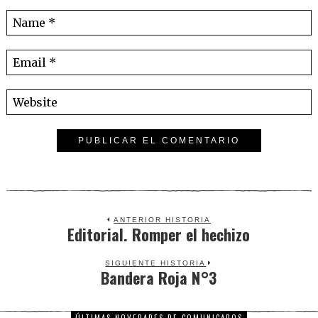
ANTERIOR HISTORIA
Editorial. Romper el hechizo
Previous
post:
SIGUIENTE HISTORIA
Bandera Roja N°3
Next
post: