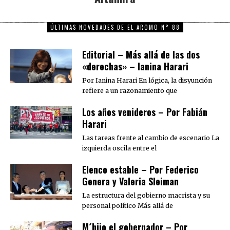
ÚLTIMAS NOVEDADES DE EL AROMO N° 88
Editorial – Más allá de las dos
«derechas» – Ianina Harari
Por Ianina Harari En lógica, la disyunción
refiere a un razonamiento que
Los años venideros – Por Fabián
Harari
Las tareas frente al cambio de escenario La
izquierda oscila entre el
Elenco estable – Por Federico
Genera y Valeria Sleiman
La estructura del gobierno macrista y su
personal político Más allá de
M´hijo el gobernador – Por