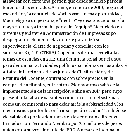
atravesar con éxito una gestión que desde su inicio parecía
tener los días contados. Asumió, en enero de 2010, luego del
escándalo y la renuncia de Abel Posse. En esa oportunidad,
Macri eligió a un personaje “neutro” -y desconocido para la
mayoría- que ya formaba parte del “equipo”. Licenciado en
Sistemas y Máster en Administración de Empresas supo
desplegar un elemento clave que le garantizó su
supervivencia: el arte de negociar y conciliar con los
sindicatos K (UTE-CTERA). Capeó más de una revuelta: las
tomas de escuelas en 2012, una denuncia penal por el 0800
para denunciar actividades político-partidarias en las aulas, el
affaire de la reforma de las Juntas de Clasificación y del
Estatuto del Docente, contratos con sobreprecios en la
compra de netbooks, entre otros. Menos airoso salió de la
implementación de la inscripción online en 2014 pero supo
presentar la falta de vacantes como un error del sistema y
como un compromiso para dejar atrás la arbitrariedad y los
mecanismos punteriles en la inscripción escolar. También se
vio salpicado por las denuncias en los contratos directos
firmados con Fernando Niembro por 2,5 millones de pesos
quien era, a su vez, donante del PRO. A pesar de todo, salió