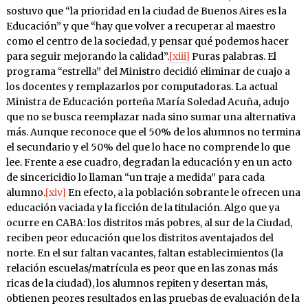
sostuvo que “la prioridad en la ciudad de Buenos Aires es la
Educación” y que “hay que volver a recuperar al maestro
como el centro de la sociedad, y pensar qué podemos hacer
para seguir mejorando la calidad”.
[xiii]
Puras palabras. El
programa “estrella” del Ministro decidió eliminar de cuajo a
los docentes y remplazarlos por computadoras. La actual
Ministra de Educación porteña María Soledad Acuña, adujo
que no se busca reemplazar nada sino sumar una alternativa
más. Aunque reconoce que el 50% de los alumnos no termina
el secundario y el 50% del que lo hace no comprende lo que
lee. Frente a ese cuadro, degradan la educación y en un acto
de sincericidio lo llaman “un traje a medida” para cada
alumno.
[xiv]
En efecto, a la población sobrante le ofrecen una
educación vaciada y la ficción de la titulación. Algo que ya
ocurre en CABA: los distritos más pobres, al sur de la Ciudad,
reciben peor educación que los distritos aventajados del
norte. En el sur faltan vacantes, faltan establecimientos (la
relación escuelas/matrícula es peor que en las zonas más
ricas de la ciudad), los alumnos repiten y desertan más,
obtienen peores resultados en las pruebas de evaluación de la