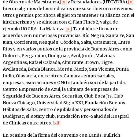
de Obreros de Maestranza,
[ix]
y Recaudadores (UTCYDRA),
[x]
fueron algunos de los sindicatos que suscribieron convenios.
Otros gremios por ahora eligieron mantener su alianza con el
kirchnerismo y se alinean con el Plan Fines 2, valga de
ejemplo UOCRA- La Matanza.
[xi]
También se firmaron
acuerdos con numerosas provincias: Río Negro, Santa Fe, San
Juan, Corrientes, Neuquén, Córdoba, Salta, Catamarca, Entre
Ríos y en varios puntos de la provincia de Buenos Aires como
Dolores, Pergamino, Dudignac, Azul, Junín, Malvinas
Argentinas, Rafael Calzada, Almirante Brown, Tigre,
Avellaneda, Bahía Blanca, Morón, Merlo, San Vicente, Punta
Indio, Olavarría, entre otros. Cámaras empresariales,
empresas, asociaciones y ONG’s también son de la partida:
Centro Empresario de Azul, la Cámara de Empresas de
Seguridad de Buenos Aires, Securitas, Club Boca Jrs, Club
Nueva Chicago, Universidad Siglo XXI, Fundación Buenos
Hábitos de Salta, centro de jubilados y pensionados de
Dudignac, el Rotary club, Fundación Pro-Salud del Hospital
de Clínicas entre otros.
[xii]
En ocasión de la firma del convenio con Lanús, Bullrich