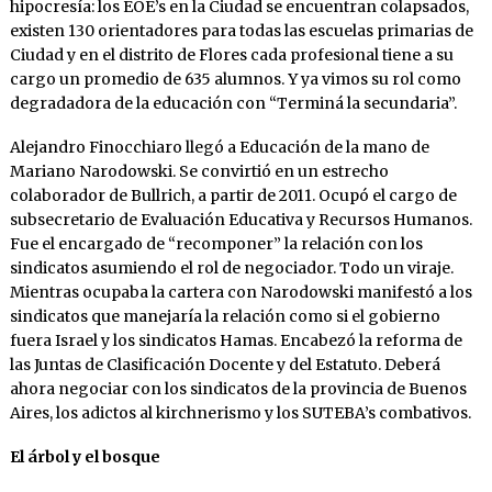
hipocresía: los EOE’s en la Ciudad se encuentran colapsados,
existen 130 orientadores para todas las escuelas primarias de
Ciudad y en el distrito de Flores cada profesional tiene a su
cargo un promedio de 635 alumnos. Y ya vimos su rol como
degradadora de la educación con “Terminá la secundaria”.
Alejandro Finocchiaro llegó a Educación de la mano de
Mariano Narodowski. Se convirtió en un estrecho
colaborador de Bullrich, a partir de 2011. Ocupó el cargo de
subsecretario de Evaluación Educativa y Recursos Humanos.
Fue el encargado de “recomponer” la relación con los
sindicatos asumiendo el rol de negociador. Todo un viraje.
Mientras ocupaba la cartera con Narodowski manifestó a los
sindicatos que manejaría la relación como si el gobierno
fuera Israel y los sindicatos Hamas. Encabezó la reforma de
las Juntas de Clasificación Docente y del Estatuto. Deberá
ahora negociar con los sindicatos de la provincia de Buenos
Aires, los adictos al kirchnerismo y los SUTEBA’s combativos.
El árbol y el bosque