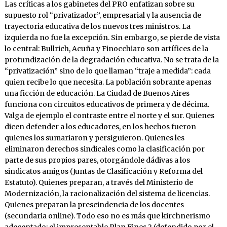
Las críticas a los gabinetes del PRO enfatizan sobre su
supuesto rol “privatizador”, empresarial y la ausencia de
trayectoria educativa de los nuevos tres ministros. La
izquierda no fue la excepción. Sin embargo, se pierde de vista
lo central: Bullrich, Acuña y Finocchiaro son artífices de la
profundización de la degradación educativa. No se trata de la
“privatización” sino de lo que llaman “traje a medida”: cada
quien recibe lo que necesita. La población sobrante apenas
una ficción de educación. La Ciudad de Buenos Aires
funciona con circuitos educativos de primera y de décima.
Valga de ejemplo el contraste entre el norte y el sur. Quienes
dicen defender a los educadores, en los hechos fueron
quienes los sumariaron y persiguieron. Quienes les
eliminaron derechos sindicales como la clasificación por
parte de sus propios pares, otorgándole dádivas a los
sindicatos amigos (Juntas de Clasificación y Reforma del
Estatuto). Quienes preparan, a través del Ministerio de
Modernización, la racionalización del sistema de licencias.
Quienes preparan la prescindencia de los docentes
(secundaria online). Todo eso no es más que kirchnerismo
adecentado: el impresentable Plan Fines 2 (defendido por el