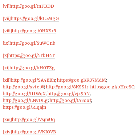
[vi]
http://goo.gl/tnFBDD
[vii]
https://goo.gl/kL5MgG
[viii]
http://goo.gl/0HXSr5
[ix]
http://goo.gl/SuWGnb
[x]
https://goo.gl/4TbH4T
[xi]
http://goo.gl/hH0TZg
[xii]
http://goo.gl/SA4EBh
;
https://goo.gl/K07MdM
;
http://goo.gl/xvfepV
;
http://goo.gl/8KSSfr
;
http://goo.gl/bHre8C
;
http://goo.gl/fffWqX
;
http://goo.gl/vjx95N
;
http://goo.gl/LNvDLg
;
http://goo.gl/tA3oof
;
https://goo.gl/RIqajn
[xiii]
http://goo.gl/VsjmUq
[xiv]
http://goo.gl/VNIOVB