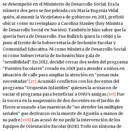
se desempeñó en el Ministerio de Desarrollo Social. Era la
número dos pero se fue peleada con María Eugenia Vidal
quién, al asumir la Vicejefatura de gobierno en 2011, prefirió
ubicar como su reemplazo a Carolina Stanley (hoy Ministra
de Desarrollo Social en Nación). También le hizo saber que la
quería fuera de Desarrollo. Fue Bullrich quien la cobijó y la
puso al frente de la Subsecretaría de Inclusión Escolar y
Comunidad Educativa. Ni como Ministra de Desarrollo Social
ni como Subsecretaría de Inclusión hizo gala de
“sensibilidad”. En 2012, decidió cerrar dos sedes del programa
“Puentes Escolares” creado en 2001 para atender a niños en
situación de calle para ampliar la atención en “zonas más
necesitadas”.
[xv]
Acumuló conflictos con los docentes del
programa “Orquestas Infantiles” quienes la acusaron de
vaciar el programa para beneficiar a ONG’s amigas.
[xvi]
Fue
la vocera en la suspensión de dos docentes en el Jardín de
Flores acusando a las maestras de “no atender las múltiples
señales” que derivaron en la muerte de Agustín a manos de
su padre.
[xvii]
Las acusó de no pedir la intervención de los
Equipos de Orientación Escolar (EOE). Todo un síntoma de