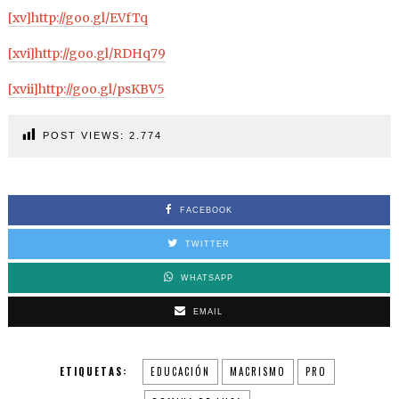
[xv]
http://goo.gl/EVfTq
[xvi]
http://goo.gl/RDHq79
[xvii]
http://goo.gl/psKBV5
POST VIEWS:
2.774
FACEBOOK
TWITTER
WHATSAPP
EMAIL
ETIQUETAS:
EDUCACIÓN
MACRISMO
PRO