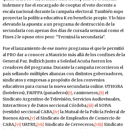
indemne y fue el encargado de cooptar el voto docente a
escala nacional durante la campaña electoral. También supo
proyectar la política educativa K en beneficio propio. Y lo hizo
elevando la apuesta: a un programa de destrucción de la
secundaria con apenas dos días de cursada semanal como el
Fines 2 le opuso otro peor: “Terminá la secundaria”.
Fue el lanzamiento de ese nuevo programa el que le permitió
al PRO dar a conocer a Mauricio más allá de los confines de la
General Paz. Bullrich junto a Soledad Acuña fueron los
creadores del programa. Durante la campaña recorrieron el
país sellando múltiples alianzas con distintos gobernadores,
sindicatos y empresas a propósito de los convenios
educativos para cursar la nueva secundaria online. UTHGRA
(hoteleros), FAUPPA (panaderos)
[i]
, camioneros,
[ii]
el
Sindicato Argentino de Televisión, Servicios Audiovisuales,
Interactivos y de Datos seccional Córdoba,
[iii]
el SOIVA
(vestido) seccional CABA,
[iv]
la Mutual de la Policía Federal de
Buenos Aires,
[v]
el Sindicato de Empleados de Comercio de
CABA,
[vi]
UATRE,
[vii]
Sindicato de Cerveceros,
[viii]
Sindicato