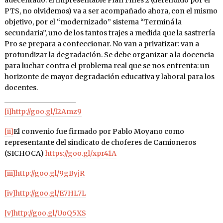
PTS, no olvidemos) va a ser acompañado ahora, con el mismo
objetivo, por el “modernizado” sistema “Terminá la
secundaria”, uno de los tantos trajes a medida que la sastrería
Pro se prepara a confeccionar. No van a privatizar: van a
profundizar la degradación. Se debe organizar a la docencia
para luchar contra el problema real que se nos enfrenta: un
horizonte de mayor degradación educativa y laboral para los
docentes.
[i]
http://goo.gl/l2Amz9
[ii]
El convenio fue firmado por Pablo Moyano como
representante del sindicato de choferes de Camioneros
(SICHOCA)
https://goo.gl/xpr41A
[iii]
http://goo.gl/9gByjR
[iv]
http://goo.gl/E7HL7L
[v]
http://goo.gl/UoQ5XS