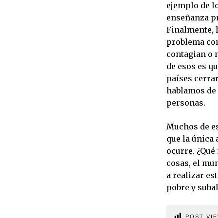
ejemplo de lo
enseñanza pr
Finalmente, 
problema como
contagian o 
de esos es qu
países cerra
hablamos de i
personas.
Muchos de es
que la única 
ocurre. ¿Qué 
cosas, el mu
a realizar e
pobre y suba
POST VIE