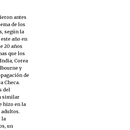
cieron antes
lema de los
s, según la
 este año en
de 20 años
nas que los
India, Corea
elbourne y
ropagación de
ca Checa.
s del
n similar
 hizo en la
 adultos.
 la
os, un