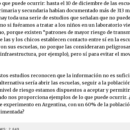
 que puede ocurrir: hasta el 10 de diciembre de las escu
imaria y secundaria habían documentado más de 313 mi
hay toda una serie de estudios que señalan que no pued
 si fuéramos a tratar a los niños en un laboratorio vie
no, porque existen “patrones de mayor riesgo de transm
e las y los chicos establecen contacto entre sí en la esc
ron sus escuelas, no porque las consideraran peligrosas
nfraestructura, por ejemplo), pero sí para evitar el mo
tos estudios reconocen que la información no es sufic
alternativa sería abrir las escuelas, seguir a la població
nivel de riesgo estamos dispuestos a aceptar y permitir
ndo nos proporciona ejemplos de lo que puede ocurrir.
ste experimento en Argentina, con un 60% de la població
limentada?
WS:
2.649