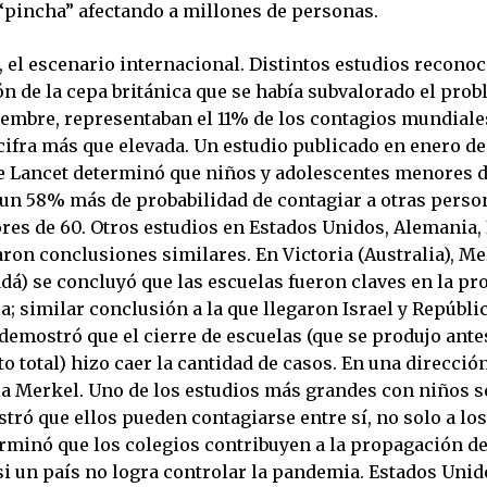
 “pincha” afectando a millones de personas.
, el escenario internacional. Distintos estudios recono
ón de la cepa británica que se había subvalorado el prob
iembre, representaban el 11% de los contagios mundiale
cifra más que elevada. Un estudio publicado en enero de
he Lancet determinó que niños y adolescentes menores 
un 58% más de probabilidad de contagiar a otras perso
res de 60. Otros estudios en Estados Unidos, Alemania, 
aron conclusiones similares. En Victoria (Australia), M
dá) se concluyó que las escuelas fueron claves en la p
a; similar conclusión a la que llegaron Israel y Repúbli
demostró que el cierre de escuelas (que se produjo ante
 total) hizo caer la cantidad de casos. En una direcció
a Merkel. Uno de los estudios más grandes con niños se
tró que ellos pueden contagiarse entre sí, no solo a los
erminó que los colegios contribuyen a la propagación de
i un país no logra controlar la pandemia. Estados Unid