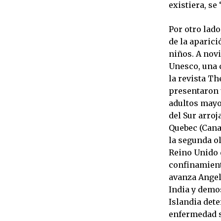
existiera, se
Por otro lado
de la aparici
niños. A nov
Unesco, una 
la revista T
presentaron 
adultos mayo
del Sur arroj
Quebec (Cana
la segunda ol
Reino Unido 
confinamiento
avanza Angel
India y demos
Islandia det
enfermedad s