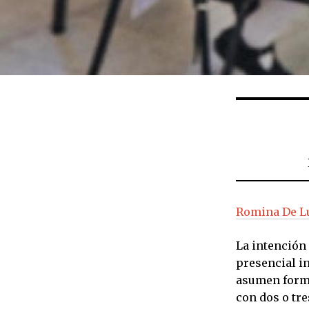
Romina De Lu
La intención
presencial i
asumen forma
con dos o tr