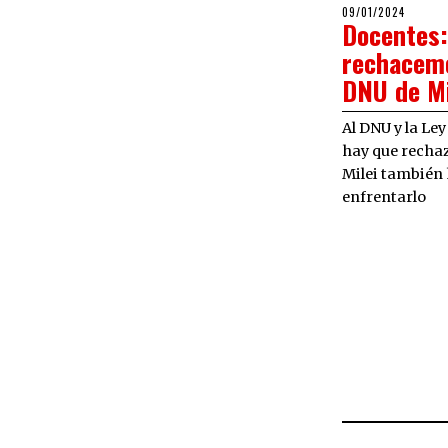
POSTED
09/01/2024
09/01/
Docentes:
ON
rechacem
DNU de Mi
Al DNU y la Le
hay que rechaz
Milei también
enfrentarlo