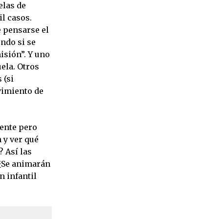
elas de
l casos.
e pensarse el
ndo si se
isión”. Y uno
uela. Otros
 (si
vimiento de
iente pero
n y ver qué
? Así las
 ¿Se animarán
n infantil