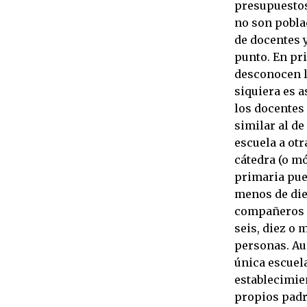
presupuestos
no son pobla
de docentes 
punto. En pri
desconocen la
siquiera es a
los docentes
similar al de
escuela a otr
cátedra (o m
primaria pue
menos de diez
compañeros d
seis, diez o 
personas. Au
única escuela
establecimie
propios padre