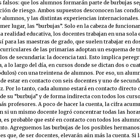
 falsos: que los alumnos formarán parte de burbujas se
ción de riesgo. Ambos supuestos desconocen las condic
y alumnos, y las distintas experiencias internacionales
mer lugar, las “burbujas”. Solo en la cabeza de funciona
 realidad educativa, los docentes trabajan en una sola 
sí para las maestras de grado, que suelen trabajar en dos
 curriculares de las primarias adoptan un esquema de t
 los de secundaria: la docencia taxi. Esto implica pereg
a, a lo largo del día, en cursos donde se dictan dos o cu
ódulos) con una treintena de alumnos. Por eso, un alum
de estar en contacto con seis docentes y uno de secund
. Por lo tanto, cada alumno estará en contacto directo 
e su “burbuja” y de forma indirecta con todos los curso
más profesores. A poco de hacer la cuenta, la cifra acum
n si un mismo docente logró concentrar todas las hora
, es probable que esté en contacto con todos los alumn
nto. Agreguemos las burbujas de los posibles hermanos,
s que, de ser docentes, elevarán aún más la cuenta. Si l