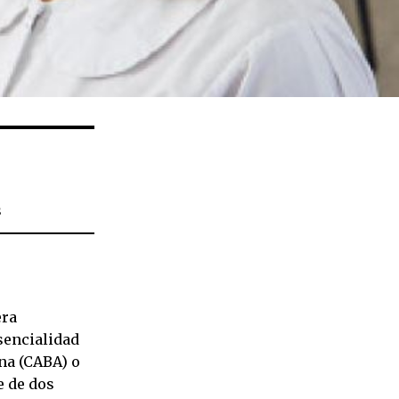
s
era
sencialidad
na (CABA) o
e de dos