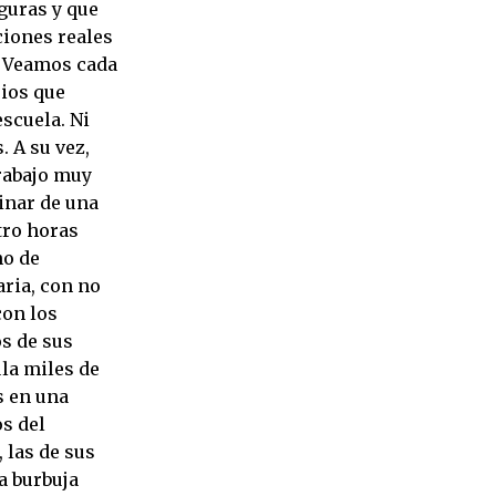
guras y que
iones reales
. Veamos cada
rios que
escuela. Ni
. A su vez,
rabajo muy
rinar de una
atro horas
no de
aria, con no
con los
s de sus
ula miles de
s en una
os del
 las de sus
a burbuja