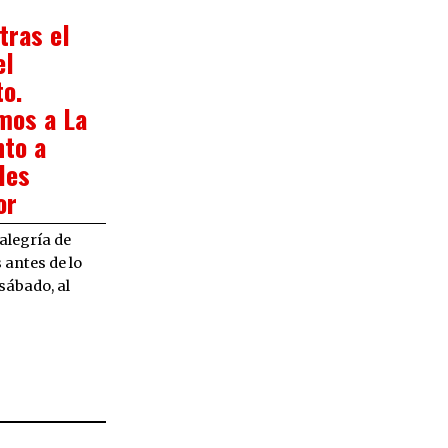
1/2023
 tras el
el
o.
mos a La
nto a
les
or
alegría de
 antes de lo
sábado, al