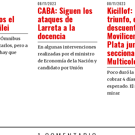
POSTED
POSTED
2024
08/11/2023
08/11/2023
08/11/2023
08/1
CABA: Siguen los
Kicillof:
ON
ON
os el
ataques de
triunfo, 
lei
Larreta a la
descuent
docencia
Movilice
y Ómnibus
Plata ju
arlos, pero a
En algunas intervenciones
secciona
 hay que
realizadas por el ministro
Multicol
de Economía de la Nación y
candidato por Unión
Poco duró la 
cobrar 4 días
esperado. El 
mirar