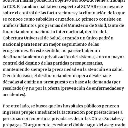
Sobre la misma población objetivo del SUMAR viene a trabajar
la CUS. El cambio cualitativo respecto al SUMAR es un avance
sobre el control de las facturaciones y la eliminación de lo que
se conoce como subsidios cruzados. Lo primero consiste en
unificar distintos programas del Ministerio de Salud, tanto de
financiamiento nacional o internacional, dentro de la
Cobertura Universal de Salud, creando un único padrón
nacional para tener un mejor seguimiento de las
erogaciones. En este sentido, no parece haber un
desfinanciamiento o privatización del sistema, sino un mayor
control del destino de las partidas presupuestarias,
manteniendo siempre la precariedad en la atención en salud.
O en todo caso, el desfinanciamiento opera desde hace
décadas al emitir un presupuesto en base a la demanda (por
resultados) y no por la oferta (prevención de enfermedades y
accidentes).
Por otro lado, se busca que los hospitales públicos generen
ingresos propios mediante la facturación por prestaciones a
personas con cobertura privada: es decir, las Obras Sociales y
prepagas. El argumento es evitar el doble pago: del asegurado