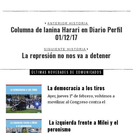
ANTERIOR HISTORIA
Columna de Ianina Harari en Diario Perfil
Previous
01/12/17
post:
SIGUIENTE HISTORIA
La represión no nos va a detener
Next
post:
ÚLTIMAS NOVEDADES DE COMUNICADOS
La democracia a los tiros
Ayer, jueves 1° de febrero, volvimos a
movilizar al Congreso contra el
La izquierda frente a Milei y el
peronismo