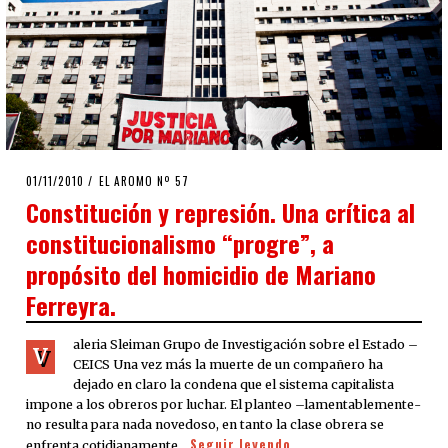
POSTED
01/11/2010
08/08/2020
EL AROMO Nº 57
ON
Constitución y represión. Una crítica al
constitucionalismo “progre”, a
propósito del homicidio de Mariano
Ferreyra.
aleria Sleiman Grupo de Investigación sobre el Estado –
V
CEICS Una vez más la muerte de un compañero ha
dejado en claro la condena que el sistema capitalista
impone a los obreros por luchar. El planteo –lamentablemente-
no resulta para nada novedoso, en tanto la clase obrera se
Seguir leyendo
enfrenta cotidianamente…