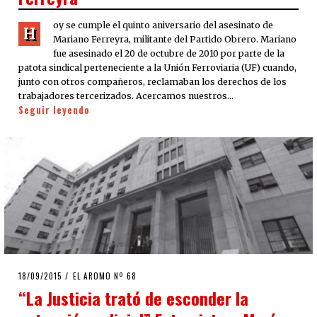
oy se cumple el quinto aniversario del asesinato de
H
Mariano Ferreyra, militante del Partido Obrero. Mariano
fue asesinado el 20 de octubre de 2010 por parte de la
patota sindical perteneciente a la Unión Ferroviaria (UF) cuando,
junto con otros compañeros, reclamaban los derechos de los
trabajadores tercerizados. Acercamos nuestros…
Seguir leyendo
POSTED
18/09/2015
18/09/2015
EL AROMO Nº 68
ON
“La Justicia trató de esconder la