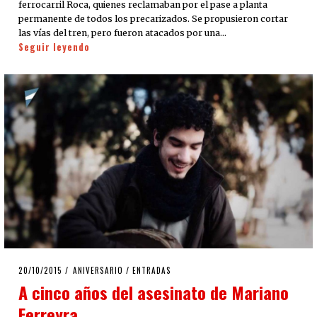
ferrocarril Roca, quienes reclamaban por el pase a planta
permanente de todos los precarizados. Se propusieron cortar
las vías del tren, pero fueron atacados por una…
Seguir leyendo
POSTED
20/10/2015
20/10/2015
ANIVERSARIO
/
ENTRADAS
ON
A cinco años del asesinato de Mariano
Ferreyra