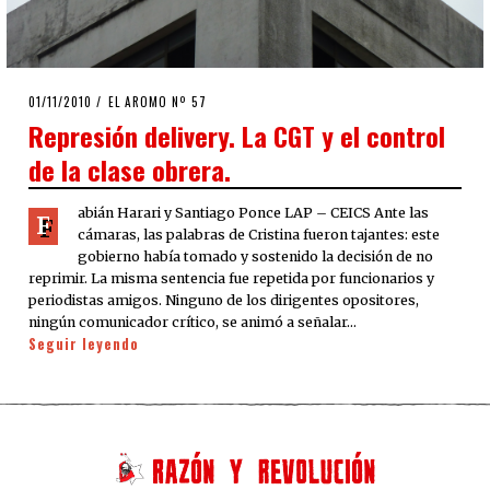
POSTED
01/11/2010
08/08/2020
EL AROMO Nº 57
ON
Represión delivery. La CGT y el control
de la clase obrera.
abián Harari y Santiago Ponce LAP – CEICS Ante las
F
cámaras, las palabras de Cristina fueron tajantes: este
gobierno había tomado y sostenido la decisión de no
reprimir. La misma sentencia fue repetida por funcionarios y
periodistas amigos. Ninguno de los dirigentes opositores,
ningún comunicador crítico, se animó a señalar…
Seguir leyendo