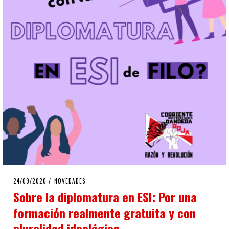
POSTED
24/09/2020
24/09/2020
NOVEDADES
ON
Sobre la diplomatura en ESI: Por una
formación realmente gratuita y con
pluralidad ideológica