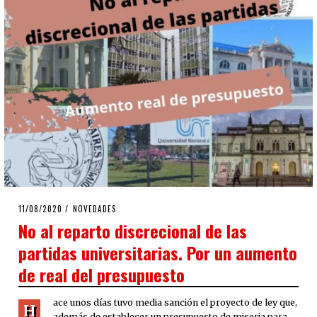
POSTED
11/08/2020
11/08/2020
NOVEDADES
ON
No al reparto discrecional de las
partidas universitarias. Por un aumento
de real del presupuesto
ace unos días tuvo media sanción el proyecto de ley que,
H
además de establecer un presupuesto de miseria para