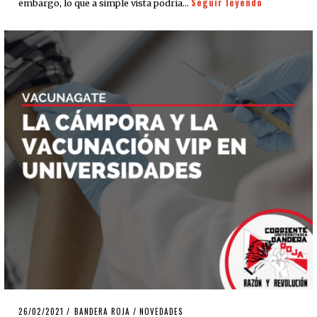
Seguir leyendo
embargo, lo que a simple vista podría…
POSTED
26/02/2021
26/02/2021
BANDERA ROJA
/
NOVEDADES