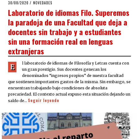
POSTED
30/08/2020
24/09/2020
NOVEDADES
ON
Laboratorio de idiomas Filo. Superemos
la paradoja de una Facultad que deja a
docentes sin trabajo y a estudiantes
sin una formación real en lenguas
extranjeras
l laboratorio de idiomas de Filosofía y Letras cuenta con
E
un gran prestigio. Sus docentes generan los
denominados “ingresos propios” de nuestra facultad
que sostienen importantes gastos de la misma. Sin embargo, se
encuentran trabajando bajo condiciones de absoluta
precariedad. El contexto actual expuso esta situación dejando un
Seguir leyendo
saldo de…