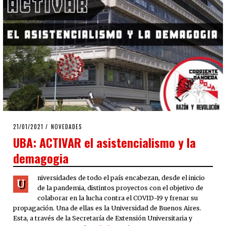
POSTED
21/01/2021
21/01/2021
NOVEDADES
ON
UBA: ACTIVAR el asistencialismo y la
demagogia
niversidades de todo el país encabezan, desde el inicio
U
de la pandemia, distintos proyectos con el objetivo de
colaborar en la lucha contra el COVID-19 y frenar su
propagación. Una de ellas es la Universidad de Buenos Aires.
Esta, a través de la Secretaría de Extensión Universitaria y