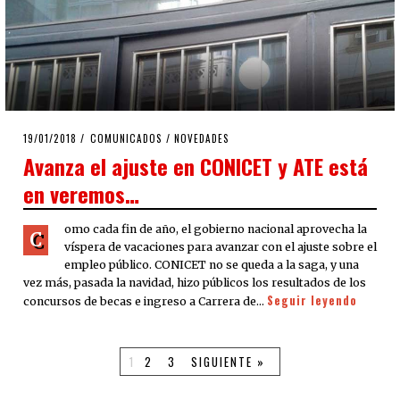
POSTED
19/01/2018
19/01/2018
COMUNICADOS
/
NOVEDADES
ON
Avanza el ajuste en CONICET y ATE está
en veremos…
omo cada fin de año, el gobierno nacional aprovecha la
C
víspera de vacaciones para avanzar con el ajuste sobre el
empleo público. CONICET no se queda a la saga, y una
vez más, pasada la navidad, hizo públicos los resultados de los
Seguir leyendo
concursos de becas e ingreso a Carrera de…
1
2
3
SIGUIENTE »