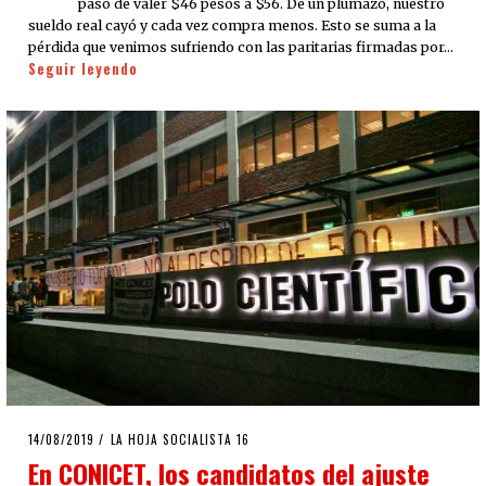
pasó de valer $46 pesos a $56. De un plumazo, nuestro
sueldo real cayó y cada vez compra menos. Esto se suma a la
pérdida que venimos sufriendo con las paritarias firmadas por…
Seguir leyendo
POSTED
14/08/2019
14/08/2019
LA HOJA SOCIALISTA 16
ON
En CONICET, los candidatos del ajuste