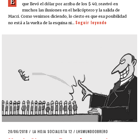
E
que llevó el dólar por arriba de los $ 40, reavivó en
muchos las ilusiones en el helicóptero y la salida de
Macri. Como venimos diciendo, lo cierto es que esa posibilidad
Seguir leyendo
no está a la vuelta de la esquina ni…
POSTED
20/06/2018
LA HOJA SOCIALISTA 12
/
LHSMUNDOOBRERO
ON