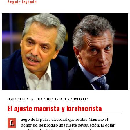
Seguir leyendo
POSTED
16/08/2019
16/08/2019
LA HOJA SOCIALISTA 16
/
NOVEDADES
ON
El ajuste macrista y kirchnerista
uego de la paliza electoral que recibió Mauricio el
L
domingo, se produjo una fuerte devaluación. El dólar