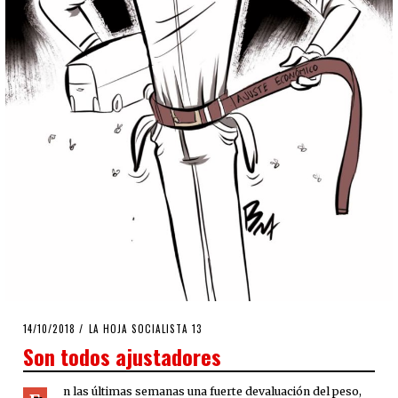
POSTED
14/10/2018
15/10/2018
LA HOJA SOCIALISTA 13
ON
Son todos ajustadores
n las últimas semanas una fuerte devaluación del peso,