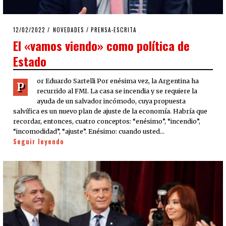
POSTED
12/02/2022
12/02/2022
NOVEDADES
/
PRENSA-ESCRITA
ON
El «vamos viendo» como política de
Estado
or Eduardo Sartelli Por enésima vez, la Argentina ha
P
recurrido al FMI. La casa se incendia y se requiere la
ayuda de un salvador incómodo, cuya propuesta
salvífica es un nuevo plan de ajuste de la economía. Habría que
recordar, entonces, cuatro conceptos: “enésimo”, “incendio”,
“incomodidad”, “ajuste”. Enésimo: cuando usted…
Seguir leyendo