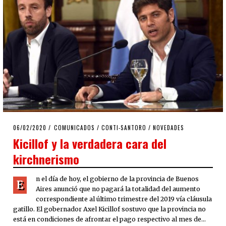
POSTED
06/02/2020
06/02/2020
COMUNICADOS
/
CONTI-SANTORO
/
NOVEDADES
ON
Kicillof y la verdadera cara del
kirchnerismo
n el día de hoy, el gobierno de la provincia de Buenos
E
Aires anunció que no pagará la totalidad del aumento
correspondiente al último trimestre del 2019 vía cláusula
gatillo. El gobernador Axel Kicillof sostuvo que la provincia no
está en condiciones de afrontar el pago respectivo al mes de…