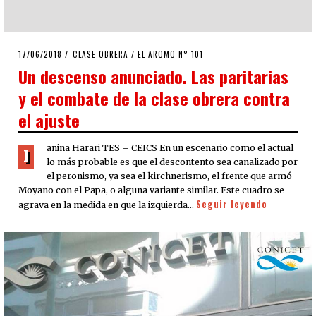
POSTED
17/06/2018
18/06/2018
CLASE OBRERA
/
EL AROMO N° 101
ON
Un descenso anunciado. Las paritarias
y el combate de la clase obrera contra
el ajuste
anina Harari TES – CEICS En un escenario como el actual
I
lo más probable es que el descontento sea canalizado por
el peronismo, ya sea el kirchnerismo, el frente que armó
Moyano con el Papa, o alguna variante similar. Este cuadro se
Seguir leyendo
agrava en la medida en que la izquierda…