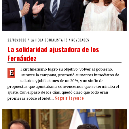
POSTED
22/02/2020
22/02/2020
LA HOJA SOCIALISTA 18
/
NOVEDADES
ON
La solidaridad ajustadora de los
Fernández
l kirchnerismo logró su objetivo: volver al gobierno.
E
Durante la campaña, prometió aumentos inmediatos de
salarios y jubilaciones de un 20%, y un sinfín de
propuestas que apuntaban a convencernos que se terminaba el
ajuste. Con el paso de los días, quedó claro que todo eran
Seguir leyendo
promesas sobre el bidet.…