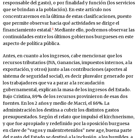
responsable del gasto), o por finalidad y función (los servicios
que se brindan a la población). En este artículo nos
concentraremos en la última de estas clasificaciones, puesto
que permite observar hacia qué actividades se dirige el
ii
financiamiento estatal.
Mediante ello, podremos observar las
continuidades entre los últimos gobiernos burgueses en este
aspecto de política pública.
Antes, en cuanto a los ingresos, cabe mencionar que los
recursos tributarios (IVA, Ganancias, impuestos internos, a la
exportación, y otros) junto a las contribuciones (aportes al
sistema de seguridad social), es decir plusvalor generado por
los trabajadores que va a parar a la recaudación
gubernamental, explican la masa de los ingresos del Estado.
Bajo Cristina, 89% de los recursos provinieron de esas dos
fuentes. En los 2 años y medio de Macri, el 86%. La
administración los destina a cubrir los distintos gastos
presupuestados. Según el relato que impulsó el kirchnerismo,
y que fue apropiado y redefinido por la oposición burguesa
en clave de “vagos y malentretenidos” new age, buena parte
del gasto del Estado se destinó a la inclusión, a los humildes, a