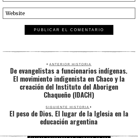
ANTERIOR HISTORIA
De evangelistas a funcionarios indígenas.
Previous
El movimiento indigenista en Chaco y la
post:
creación del Instituto del Aborigen
Chaqueño (IDACH)
SIGUIENTE HISTORIA
El peso de Dios. El lugar de la Iglesia en la
Next
educación argentina
post: