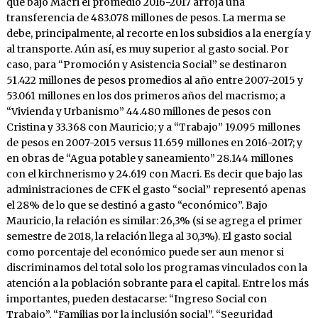
que bajo Macri el promedio 2016-2017 arroja una
transferencia de 483.078 millones de pesos. La merma se
debe, principalmente, al recorte en los subsidios a la energía y
al transporte. Aún así, es muy superior al gasto social. Por
caso, para “Promoción y Asistencia Social” se destinaron
51.422 millones de pesos promedios al año entre 2007-2015 y
53.061 millones en los dos primeros años del macrismo; a
“Vivienda y Urbanismo” 44.480 millones de pesos con
Cristina y 33.368 con Mauricio; y a “Trabajo” 19.095 millones
de pesos en 2007-2015 versus 11.659 millones en 2016-2017; y
en obras de “Agua potable y saneamiento” 28.144 millones
con el kirchnerismo y 24.619 con Macri. Es decir que bajo las
administraciones de CFK el gasto “social” representó apenas
el 28% de lo que se destinó a gasto “económico”. Bajo
Mauricio, la relación es similar: 26,3% (si se agrega el primer
semestre de 2018, la relación llega al 30,3%). El gasto social
como porcentaje del económico puede ser aun menor si
discriminamos del total solo los programas vinculados con la
atención a la población sobrante para el capital. Entre los más
importantes, pueden destacarse: “Ingreso Social con
Trabajo”, “Familias por la inclusión social”, “Seguridad