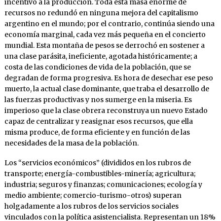
incentivo a la producción. Toda esta masa enorme de
recursos no redundó en ninguna mejora del capitalismo
argentino en el mundo; por el contrario, continúa siendo una
economía marginal, cada vez más pequeña en el concierto
mundial. Esta montaña de pesos se derrochó en sostener a
una clase parásita, ineficiente, agotada históricamente; a
costa de las condiciones de vida de la población, que se
degradan de forma progresiva. Es hora de desechar ese peso
muerto, la actual clase dominante, que traba el desarrollo de
las fuerzas productivas y nos sumerge en la miseria. Es
imperioso que la clase obrera reconstruya un nuevo Estado
capaz de centralizar y reasignar esos recursos, que ella
misma produce, de forma eficiente y en función de las
necesidades de la masa de la población.
Los “servicios económicos” (divididos en los rubros de
transporte; energía-combustibles-minería; agricultura;
industria; seguros y finanzas; comunicaciones; ecología y
medio ambiente; comercio-turismo-otros) superan
holgadamente a los rubros de los servicios sociales
vinculados con la política asistencialista. Representan un 18%