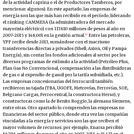
de la actividad caprina o el de Productores Tamberos, por
mencionar algunos). En este apartado, las empresas de
energía son las que más han recibido en el período, liderando
el ránking CAMMESA (la administradora del mercado
mayorista eléctrico) con 117.610 millones de pesos al año en
iv
2007-2015 y 148.001 en la gestión actual.
Entre las petroleras,
YPF recibe desde 2011, sumándose con el macrismo
transferencias directas a privados (Shell, Axion, Oil y Pampa
Energía), sin contar los fondos adicionales al sector por los
diversos programas de estímulo a la actividad (Petróleo Plus,
Plan Gas No Convencional, compensación a las distribuidoras
de gas o al expendio de gasoil por la tarifa subsidiada, etc.).
Las empresas concesionarias del ferrocarril también
recibieron su tajada (TBA, UGOFE, Metrovías, Ferrovías, SOE,
Belgrano Cargas, Ferrocentral, la constructora Herso), y
constructoras como la de Benito Roggio, la alemana Siemens,
entre otras. Otro apartado lo comprenden las empresas no
financieras del sector público, donde otra vez las compañías
vinculadas a la energía y servicios son las que reciben el
mayor volumen de recursos: por ejemplo, Enarsa percibió