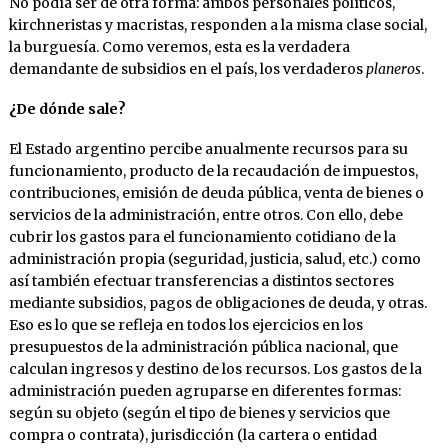
No podía ser de otra forma: ambos personales políticos,
kirchneristas y macristas, responden a la misma clase social,
la burguesía. Como veremos, esta es la verdadera
demandante de subsidios en el país, los verdaderos
planeros
.
¿De dónde sale?
El Estado argentino percibe anualmente recursos para su
funcionamiento, producto de la recaudación de impuestos,
contribuciones, emisión de deuda pública, venta de bienes o
servicios de la administración, entre otros. Con ello, debe
cubrir los gastos para el funcionamiento cotidiano de la
administración propia (seguridad, justicia, salud, etc.) como
así también efectuar transferencias a distintos sectores
mediante subsidios, pagos de obligaciones de deuda, y otras.
Eso es lo que se refleja en todos los ejercicios en los
presupuestos de la administración pública nacional, que
calculan ingresos y destino de los recursos. Los gastos de la
administración pueden agruparse en diferentes formas:
según su objeto (según el tipo de bienes y servicios que
compra o contrata), jurisdicción (la cartera o entidad