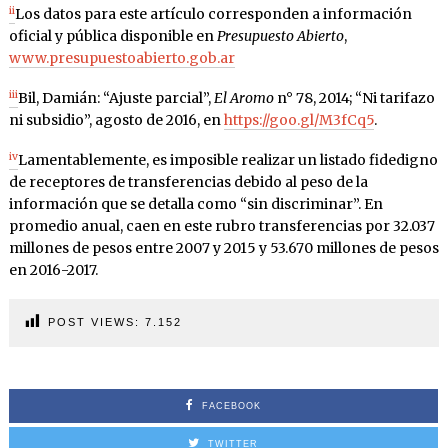
ii
Los datos para este artículo corresponden a información
oficial y pública disponible en
Presupuesto Abierto
,
www.presupuestoabierto.gob.ar
iii
Bil, Damián: “Ajuste parcial”,
El Aromo
n° 78, 2014; “Ni tarifazo
ni subsidio”, agosto de 2016, en
https://goo.gl/M3fCq5
.
iv
Lamentablemente, es imposible realizar un listado fidedigno
de receptores de transferencias debido al peso de la
información que se detalla como “sin discriminar”. En
promedio anual, caen en este rubro transferencias por 32.037
millones de pesos entre 2007 y 2015 y 53.670 millones de pesos
en 2016-2017.
POST VIEWS:
7.152
FACEBOOK
TWITTER