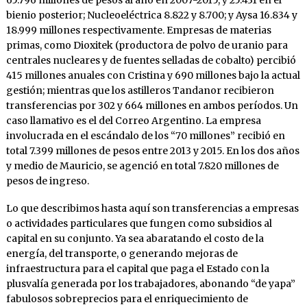
65.796 millones de pesos al año en 2007-2015, y 25.431 en el
bienio posterior; Nucleoeléctrica 8.822 y 8.700; y Aysa 16.834 y
18.999 millones respectivamente. Empresas de materias
primas, como Dioxitek (productora de polvo de uranio para
centrales nucleares y de fuentes selladas de cobalto) percibió
415 millones anuales con Cristina y 690 millones bajo la actual
gestión; mientras que los astilleros Tandanor recibieron
transferencias por 302 y 664 millones en ambos períodos. Un
caso llamativo es el del Correo Argentino. La empresa
involucrada en el escándalo de los “70 millones” recibió en
total 7.399 millones de pesos entre 2013 y 2015. En los dos años
y medio de Mauricio, se agenció en total 7.820 millones de
pesos de ingreso.
Lo que describimos hasta aquí son transferencias a empresas
o actividades particulares que fungen como subsidios al
capital en su conjunto. Ya sea abaratando el costo de la
energía, del transporte, o generando mejoras de
infraestructura para el capital que paga el Estado con la
plusvalía generada por los trabajadores, abonando “de yapa”
fabulosos sobreprecios para el enriquecimiento de