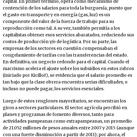
capital. En primer término, opera como mecanismo de
contención de los salarios para toda la burguesía, puesto que
el gasto en transporte y en energía (gas, luz) es un
componente del valor de la fuerza de trabajo para su
reproducción como tal. A su vez, también permitía a los
capitalistas obtener esos servicios abaratados, reduciendo sus
costos de producción y/o de logística. Por su parte, las
empresas de los sectores en cuestión compensaban el
congelamiento de tarifas con las transferencias del estado.
En definitiva, un negocio redondo para el capital. Cuando el
macrismo acelera el ajuste sobre los subsidios en estos rubros
(iniciado por Kicillof), se evidencia que el salario promedio es
tan bajo que la clase obrera encuentra serias dificultades, o
incluso no puede pagar, los servicios esenciales.
Luego de estos renglones mayoritarios, se encuentran los
giros a sectores particulares. El sector agrícola percibió en
planes y programas de fomento diversos, tanto para
actividades pampeanas como extrapampeanas, un promedio
de 21.052 millones de pesos anuales entre 2007 y 2015 (aunque
con una fuerte disminución a partir de 2011); por ahora, el