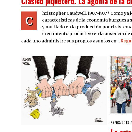
Clásico piquetero. La agonía de la 
hristopher Caudwell, 1907-1937* Como ya l
C
características de la economía burguesa 
y mutilado en la producción por el sistema f
crecimiento productivo en la ausencia de 
Segu
cada uno administre sus propios asuntos en…
POSTED
27/08/2018
ON
La cris