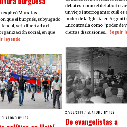
cultura burguesa
debates, como el del aborto, a
un viejo interrogante: cuál es e
o explicó Marx, las
poder de la Iglesia en Argenti
son que el burgués, subyugado
Encontrarla como “poder de v
eudal, ve la libertad y el
Seguir 
ciertas discusiones…
organización social, en que
ir leyendo
POSTED
27/08/2018
27/08/2018
EL AROMO N° 102
ON
EL AROMO N° 102
De evangelistas a
is política en Haití.