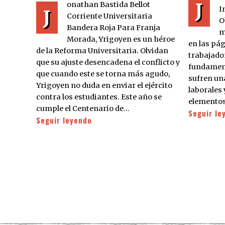
J
onathan Bastida Bellot
I
J
Corriente Universitaria
O
Bandera Roja Para Franja
m
Morada, Yrigoyen es un héroe
en las pág
de la Reforma Universitaria. Olvidan
trabajador
que su ajuste desencadena el conflicto y
fundament
que cuando este se torna más agudo,
sufren un
Yrigoyen no duda en enviar el ejército
laborales 
contra los estudiantes. Este año se
elementos
cumple el Centenario de…
Seguir le
Seguir leyendo