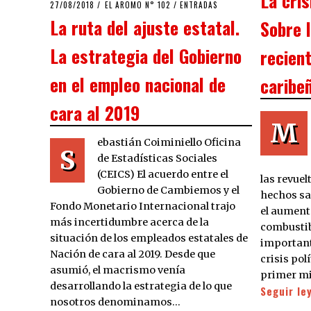
POSTED
27/08/2018
27/08/2018
EL AROMO N° 102
/
ENTRADAS
ON
La ruta del ajuste estatal.
Sobre 
La estrategia del Gobierno
recient
en el empleo nacional de
caribe
cara al 2019
M
ebastián Coiminiello Oficina
S
de Estadísticas Sociales
(CEICS) El acuerdo entre el
las revue
Gobierno de Cambiemos y el
hechos sac
Fondo Monetario Internacional trajo
el aumento
más incertidumbre acerca de la
combusti
situación de los empleados estatales de
important
Nación de cara al 2019. Desde que
crisis pol
asumió, el macrismo venía
primer mi
desarrollando la estrategia de lo que
Seguir le
nosotros denominamos…