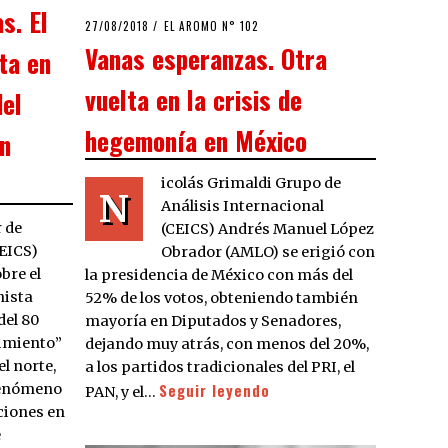
s. El
POSTED
27/08/2018
EL AROMO N° 102
ON
Vanas esperanzas. Otra
ta en
vuelta en la crisis de
del
hegemonía en México
en
icolás Grimaldi Grupo de
N
Análisis Internacional
 de
(CEICS) Andrés Manuel López
CEICS)
Obrador (AMLO) se erigió con
bre el
la presidencia de México con más del
nista
52% de los votos, obteniendo también
del 80
mayoría en Diputados y Senadores,
imiento”
dejando muy atrás, con menos del 20%,
el norte,
a los partidos tradicionales del PRI, el
fenómeno
Seguir leyendo
PAN, y el…
ciones en
e