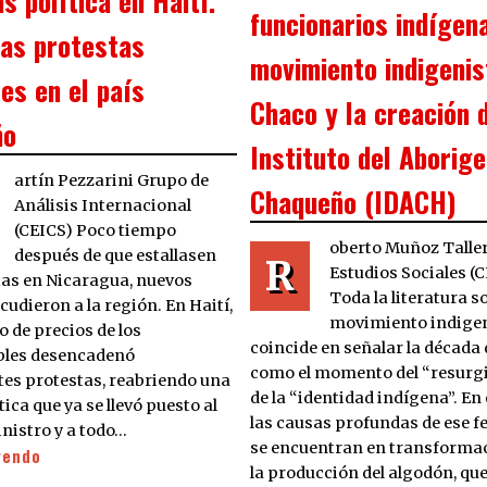
funcionarios indígena
las protestas
movimiento indigenis
es en el país
Chaco y la creación 
ño
Instituto del Aborig
artín Pezzarini Grupo de
Chaqueño (IDACH)
Análisis Internacional
(CEICS) Poco tiempo
oberto Muñoz Taller
después de que estallasen
R
Estudios Sociales (
ltas en Nicaragua, nuevos
Toda la literatura so
udieron a la región. En Haití,
movimiento indige
 de precios de los
coincide en señalar la década 
bles desencadenó
como el momento del “resurg
es protestas, reabriendo una
de la “identidad indígena”. En 
ítica que ya se llevó puesto al
las causas profundas de ese 
nistro y a todo…
se encuentran en transforma
yendo
la producción del algodón, qu