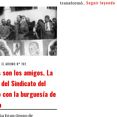
Seguir leyendo
transformó…
7/08/2018
EL AROMO N° 102
 son los amigos. La
 del Sindicato del
o con la burguesía de
a
lia Egan Grupo de