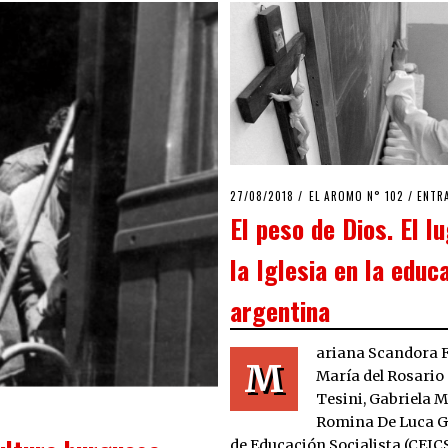
POSTED
27/08/2018
27/08/2018
EL AROMO N° 102
/
ENTR
ON
El peso de Dios. El l
la Iglesia en la educ
argentina
ariana Scandora 
M
María del Rosario
Tesini, Gabriela 
Romina De Luca G
de Educación Socialista (CEIC