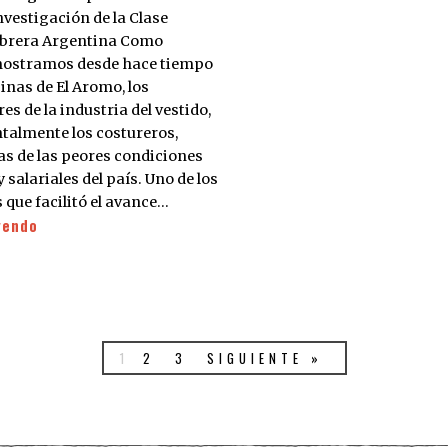
nvestigación de la Clase
brera Argentina Como
ostramos desde hace tiempo
inas de El Aromo, los
es de la industria del vestido,
almente los costureros,
as de las peores condiciones
y salariales del país. Uno de los
 que facilitó el avance…
yendo
1
2
3
SIGUIENTE »