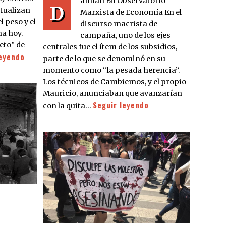
amián Bil Observatorio
D
ctualizan
Marxista de Economía En el
l peso y el
discurso macrista de
na hoy.
campaña, uno de los ejes
eto” de
centrales fue el ítem de los subsidios,
leyendo
parte de lo que se denominó en su
momento como “la pesada herencia”.
Los técnicos de Cambiemos, y el propio
Mauricio, anunciaban que avanzarían
Seguir leyendo
con la quita…