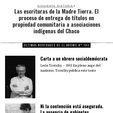
SIGUIENTE HISTORIA
Las escrituras de la Madre Tierra. El
Next
proceso de entrega de títulos en
post:
propiedad comunitaria a asociaciones
indígenas del Chaco
ÚLTIMAS NOVEDADES DE EL AROMO N° 103
Carta a un obrero socialdemócrata
León Trotsky – 1933 En pleno auge del
nazismo, Trostky publica este texto
Ni la contención está asegurada.
La ausencia de gabinetes