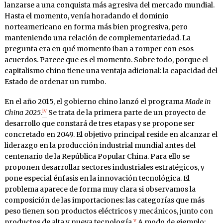
lanzarse a una conquista más agresiva del mercado mundial.
Hasta el momento, venía horadando el dominio
norteamericano en forma más bien progresiva, pero
manteniendo una relación de complementariedad. La
pregunta era en qué momento iban a romper con esos
acuerdos. Parece que es el momento. Sobre todo, porque el
capitalismo chino tiene una ventaja adicional: la capacidad del
Estado de ordenar un rumbo.
En el año 2015, el gobierno chino lanzó el programa
Made in
iv
China 2025
.
Se trata de la primera parte de un proyecto de
desarrollo que constará de tres etapas y se propone ser
concretado en 2049. El objetivo principal reside en alcanzar el
liderazgo en la producción industrial mundial antes del
centenario de la República Popular China. Para ello se
proponen desarrollar sectores industriales estratégicos, y
pone especial énfasis en la innovación tecnológica. El
problema aparece de forma muy clara si observamos la
composición de las importaciones: las categorías que más
peso tienen son productos eléctricos y mecánicos, junto con
v
productos de alta y nueva tecnología.
A modo de ejemplo: