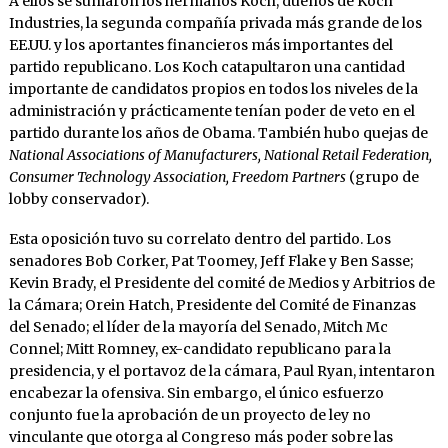
A ellos se sumaron los hermanos Koch, dueños de Koch
Industries, la segunda compañía privada más grande de los
EE.UU. y los aportantes financieros más importantes del
partido republicano. Los Koch catapultaron una cantidad
importante de candidatos propios en todos los niveles de la
administración y prácticamente tenían poder de veto en el
partido durante los años de Obama. También hubo quejas de
National Associations of Manufacturers, National Retail Federation,
Consumer Technology Association, Freedom Partners
(grupo de
lobby conservador).
Esta oposición tuvo su correlato dentro del partido. Los
senadores Bob Corker, Pat Toomey, Jeff Flake y Ben Sasse;
Kevin Brady, el Presidente del comité de Medios y Arbitrios de
la Cámara; Orein Hatch, Presidente del Comité de Finanzas
del Senado; el líder de la mayoría del Senado, Mitch Mc
Connel; Mitt Romney, ex-candidato republicano para la
presidencia, y el portavoz de la cámara, Paul Ryan, intentaron
encabezar la ofensiva. Sin embargo, el único esfuerzo
conjunto fue la aprobación de un proyecto de ley no
vinculante que otorga al Congreso más poder sobre las