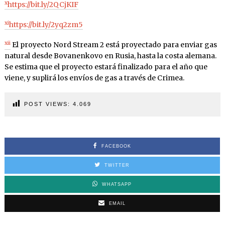
x
https://bit.ly/2QCjKIF
xi
https://bit.ly/2yq2zm5
xii
El proyecto Nord Stream 2 está proyectado para enviar gas
natural desde Bovanenkovo en Rusia, hasta la costa alemana.
Se estima que el proyecto estará finalizado para el año que
viene, y suplirá los envíos de gas a través de Crimea.
POST VIEWS:
4.069
FACEBOOK
TWITTER
WHATSAPP
EMAIL