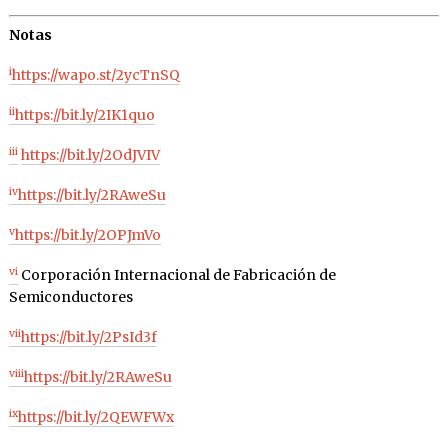
Notas
i
https://wapo.st/2ycTnSQ
ii
https://bit.ly/2IK1quo
iii
https://bit.ly/2OdJVIV
iv
https://bit.ly/2RAweSu
v
https://bit.ly/2OPJmVo
vi
Corporación Internacional de Fabricación de
Semiconductores
vii
https://bit.ly/2PsId3f
viii
https://bit.ly/2RAweSu
ix
https://bit.ly/2QEWFWx