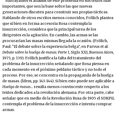
Subrayamos el análisis de este problema en sus textos más
importantes, que son la base sobre las que nuevas
generaciones discuten para construir sus propias tácticas.
Hablando de otros escritos menos conocidos, Frölich plantea
que si bien en forma accesoria Rosa contempla la
insurrección, considera que la principal tarea de los
dirigentes es la agitación. En cambio, las armas se las
procurarían las masas mismas llegada la ocasión. (Frölich,
Paul: “El debate sobre la experiencia belga”, en Parvus et al:
Debate sobre la huelga de masas: Parte 1
, Siglo XXI, Buenos Aires,
1975, p. 139). Frölich justifica la falta del tratamiento del
problema de la insurrección señalando que Rosa piensa en
cada momento en el próximo peldaño táctico y no todo el
proceso. Por eso, se concentra en la propaganda de la huelga
de masas. (Ídem, pp. 143-144). Si bien esto puede ser aplicable a
Huelga de masas…
resulta menos convincente respecto a los
textos dedicados a la revolución alemana. Por otra parte, cabe
señalar que en medio de la Revolución Rusa de 1905 el SDKPiL
contempla el problema de la insurrección e intenta comprar
armas
.