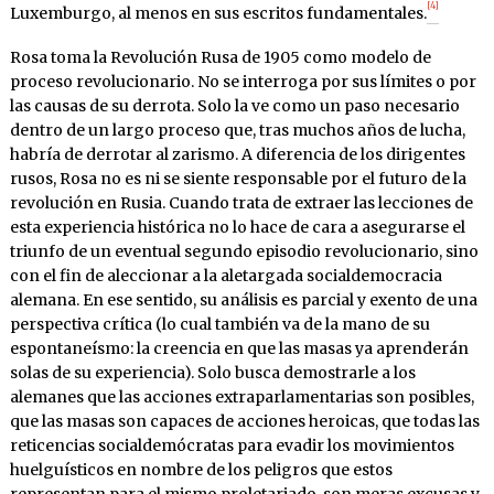
[4]
Luxemburgo, al menos en sus escritos fundamentales.
Rosa toma la Revolución Rusa de 1905 como modelo de
proceso revolucionario. No se interroga por sus límites o por
las causas de su derrota. Solo la ve como un paso necesario
dentro de un largo proceso que, tras muchos años de lucha,
habría de derrotar al zarismo. A diferencia de los dirigentes
rusos, Rosa no es ni se siente responsable por el futuro de la
revolución en Rusia. Cuando trata de extraer las lecciones de
esta experiencia histórica no lo hace de cara a asegurarse el
triunfo de un eventual segundo episodio revolucionario, sino
con el fin de aleccionar a la aletargada socialdemocracia
alemana. En ese sentido, su análisis es parcial y exento de una
perspectiva crítica (lo cual también va de la mano de su
espontaneísmo: la creencia en que las masas ya aprenderán
solas de su experiencia). Solo busca demostrarle a los
alemanes que las acciones extraparlamentarias son posibles,
que las masas son capaces de acciones heroicas, que todas las
reticencias socialdemócratas para evadir los movimientos
huelguísticos en nombre de los peligros que estos
representan para el mismo proletariado, son meras excusas y