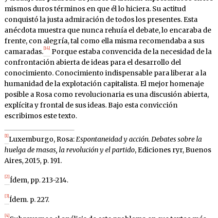
mismos duros términos en que él lo hiciera. Su actitud
conquistó la justa admiración de todos los presentes. Esta
anécdota muestra que nunca rehuía el debate, lo encaraba de
frente, con alegría, tal como ella misma recomendaba a sus
[14]
camaradas.
Porque estaba convencida de la necesidad de la
confrontación abierta de ideas para el desarrollo del
conocimiento. Conocimiento indispensable para liberar a la
humanidad de la explotación capitalista. El mejor homenaje
posible a Rosa como revolucionaria es una discusión abierta,
explícita y frontal de sus ideas. Bajo esta convicción
escribimos este texto.
[1]
Luxemburgo, Rosa:
Espontaneidad y acción. Debates sobre la
huelga de masas, la revolución y el partido
, Ediciones ryr, Buenos
Aires, 2015, p. 191
.
[2]
Ídem, pp. 213-214.
[3]
Ídem. p. 227.
[4]