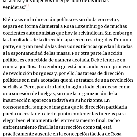
la táctica y los objetivos en el período de las luchas
[3]
venideras.”
El énfasis en la dirección política es sin duda correcto y
separa en forma diametral a Rosa Luxemburgo de muchas
corrientes autonomistas que hoy la reivindican. Sin embargo,
las facultades de la dirección aparecen restringidas. Por una
parte, en gran medida las decisiones tácticas quedan libradas
a la espontaneidad de las masas. Por otra parte, la acción
política es concebida de manera acotada. Debe tenerse en
cuenta que Rosa Luxemburgo está pensando en un proceso
de revolución burguesa y, por ello, las tareas de dirección
políticas son más acotadas que si se tratara de una revolución
socialista. Pero, por otro lado, imagina todo el proceso como
una sucesión de huelgas, sin que la organización de la
insurrección aparezca todavía en su horizonte. En
consonancia, tampoco imagina que la dirección partidaria
pueda necesitar en cierto punto contener las fuerzas para
elegir bien el momento del enfrentamiento final. Dicho
enfrentamiento final, la insurrección como tal, está
prácticamente ausente en la concepción táctica de Rosa