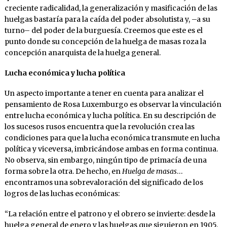
creciente radicalidad, la generalización y masificación de las
huelgas bastaría para la caída del poder absolutista y, –a su
turno– del poder de la burguesía. Creemos que este es el
punto donde su concepción de la huelga de masas roza la
concepción anarquista de la huelga general.
Lucha económica y lucha política
Un aspecto importante a tener en cuenta para analizar el
pensamiento de Rosa Luxemburgo es observar la vinculación
entre lucha económica y lucha política. En su descripción de
los sucesos rusos encuentra que la revolución crea las
condiciones para que la lucha económica transmute en lucha
política y viceversa, imbricándose ambas en forma continua.
No observa, sin embargo, ningún tipo de primacía de una
forma sobre la otra. De hecho, en
Huelga de masas
…
encontramos una sobrevaloración del significado de los
logros de las luchas económicas:
“La relación entre el patrono y el obrero se invierte: desde la
huelga general de enero y las huelgas que siguieron en 1905,