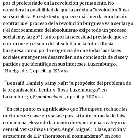
por el proletariado en la revolución permanente. No
considera la posibilidad de que la próxima Revolución Rusa
sea socialista. En este texto aparece más bien la conclusión
contraria: el proceso de la revolución burguesa va a ser largo
(“el derrocamiento del absolutismo exige todo un proceso
social muy largo”), tanto por la necesidad previa de que se
conforme en el seno del absolutismo la futura Rusia
burguesa, como por la exigencia de que todas las clases
sociales emergentes desarrollen una conciencia de clase y
partidos que identifiquen sus intereses. Luxemburgo,
“Huelga de…”, op. cit., p. 193 y ss.
[10]
Bensaïd, Daniel y Samy Naïr: “A propósito del problema de
la organización. Lenin y Rosa Luxemburgo”, en
Luxemburgo,
Espontaneidad…
, op. cit, p. 587 y ss.
[11]
En este punto es significativo que Thompson rechace las
nociones de clase en sí/clase para sí tanto como la de falsa
conciencia, elevando la noción de experiencia a categoría
central. Ver Caínzos López, Ángel Miguel: “Clase, acción y
estructura: de E. P. Thompson al posmarxismo”, en
Zona