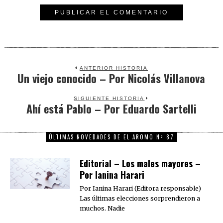
ANTERIOR HISTORIA
Un viejo conocido – Por Nicolás Villanova
Previous
post:
SIGUIENTE HISTORIA
Ahí está Pablo – Por Eduardo Sartelli
Next
post:
ÚLTIMAS NOVEDADES DE EL AROMO Nº 87
Editorial – Los males mayores –
Por Ianina Harari
Por Ianina Harari (Editora responsable)
Las últimas elecciones sorprendieron a
muchos. Nadie