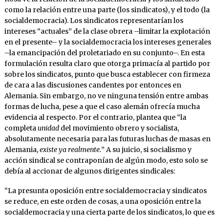
como la relación entre una parte (los sindicatos), y el todo (la
socialdemocracia). Los sindicatos representarían los
intereses “actuales” de la clase obrera –limitar la explotación
en el presente– y la socialdemocracia los intereses generales
–la emancipación del proletariado en su conjunto–. En esta
formulación resulta claro que otorga primacía al partido por
sobre los sindicatos, punto que busca establecer con firmeza
de cara a las discusiones candentes por entonces en
Alemania. Sin embargo, no ve ninguna tensión entre ambas
formas de lucha, pese a que el caso alemán ofrecía mucha
evidencia al respecto. Por el contrario, plantea que “la
completa
unidad
del movimiento obrero y socialista,
absolutamente necesaria para las futuras luchas de masas en
Alemania,
existe ya realmente.
” A su juicio, si socialismo y
acción sindical se contraponían de algún modo, esto solo se
debía al accionar de algunos dirigentes sindicales:
“La presunta oposición entre socialdemocracia y sindicatos
se reduce, en este orden de cosas, a una oposición entre la
socialdemocracia y una cierta parte de los sindicatos, lo que es