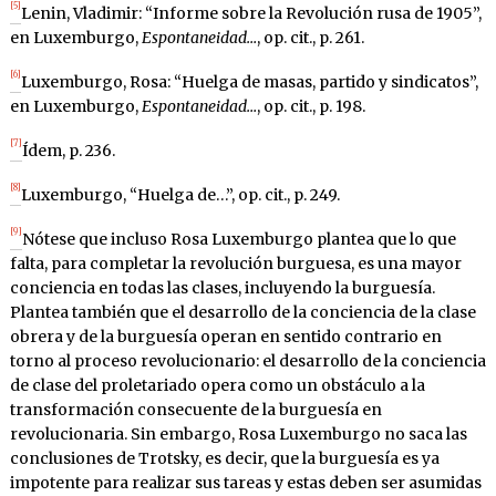
[5]
Lenin, Vladimir: “Informe sobre la Revolución rusa de 1905”,
en Luxemburgo,
Espontaneidad…
, op. cit., p. 261.
[6]
Luxemburgo, Rosa: “Huelga de masas, partido y sindicatos”,
en Luxemburgo,
Espontaneidad…
, op. cit., p. 198.
[7]
Ídem, p. 236.
[8]
Luxemburgo, “Huelga de…”, op. cit., p. 249.
[9]
Nótese que incluso Rosa Luxemburgo plantea que lo que
falta, para completar la revolución burguesa, es una mayor
conciencia en todas las clases, incluyendo la burguesía.
Plantea también que el desarrollo de la conciencia de la clase
obrera y de la burguesía operan en sentido contrario en
torno al proceso revolucionario: el desarrollo de la conciencia
de clase del proletariado opera como un obstáculo a la
transformación consecuente de la burguesía en
revolucionaria. Sin embargo, Rosa Luxemburgo no saca las
conclusiones de Trotsky, es decir, que la burguesía es ya
impotente para realizar sus tareas y estas deben ser asumidas