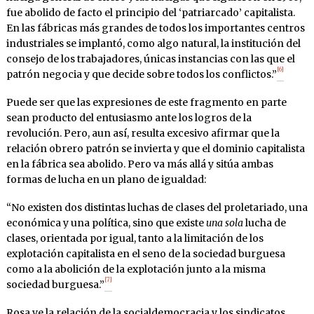
fue abolido de facto el principio del ‘patriarcado’ capitalista.
En las fábricas más grandes de todos los importantes centros
industriales se implantó, como algo natural, la institución del
consejo de los trabajadores, únicas instancias con las que el
[6]
patrón negocia y que decide sobre todos los conflictos.”
Puede ser que las expresiones de este fragmento en parte
sean producto del entusiasmo ante los logros de la
revolución. Pero, aun así, resulta excesivo afirmar que la
relación obrero patrón se invierta y que el dominio capitalista
en la fábrica sea abolido. Pero va más allá y sitúa ambas
formas de lucha en un plano de igualdad:
“No existen dos distintas luchas de clases del proletariado, una
económica y una política, sino que existe
una sola
lucha de
clases, orientada por igual, tanto a la limitación de los
explotación capitalista en el seno de la sociedad burguesa
como a la abolición de la explotación junto a la misma
[7]
sociedad burguesa.”
Rosa ve la relación de la socialdemocracia y los sindicatos