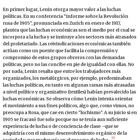
En primer lugar, Lenin otorga mayor valor a las luchas
políticas. En su conferencia “Informe sobre la Revolución
rusa de 1905”, pronunciada en Zurich en enero de 1917,
plantea que las luchas económicas son el medio por el cual se
incorpora a la lucha y se instruye a los sectores más atrasados
del proletariado. Las reivindicaciones económicas también
actúan como un puente que facilita la comprensión y
compromiso de estos grupos obreros con las demandas
políticas, pero no las concibe en pie de igualdad con ellas. No
por nada, Lenin resalta que entre los trabajadores más
organizados, los metalúrgicos, por ejemplo, predominaban
las luchas políticas, en tanto en algunas ramas más atrasadas
a nivel político y organizativo (textiles) habían prevalecido las
luchas económicas. Se observa cómo Lenin intenta orientar
el movimiento a sus fines políticos, algo que, como vimos, no
preocupa a Rosa, que cae en cierto “luchismo”. A su juicio si en
1905 se fracasó fue solo porque no se tenía aun suficiente
experiencia de lucha o de conciencia de clase –que se
adquiriría con el mismo desenvolvimiento orgánico de la
[9]
sociedad y que maduraría en el proceso de lucha–.