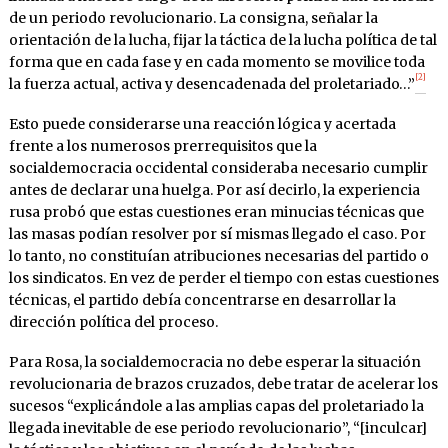
de un periodo revolucionario. La consigna, señalar la
orientación de la lucha, fijar la táctica de la lucha política de tal
forma que en cada fase y en cada momento se movilice toda
[2]
la fuerza actual, activa y desencadenada del proletariado…”
Esto puede considerarse una reacción lógica y acertada
frente a los numerosos prerrequisitos que la
socialdemocracia occidental consideraba necesario cumplir
antes de declarar una huelga. Por así decirlo, la experiencia
rusa probó que estas cuestiones eran minucias técnicas que
las masas podían resolver por sí mismas llegado el caso. Por
lo tanto, no constituían atribuciones necesarias del partido o
los sindicatos. En vez de perder el tiempo con estas cuestiones
técnicas, el partido debía concentrarse en desarrollar la
dirección política del proceso.
Para Rosa, la socialdemocracia no debe esperar la situación
revolucionaria de brazos cruzados, debe tratar de acelerar los
sucesos “explicándole a las amplias capas del proletariado la
llegada inevitable de ese periodo revolucionario”, “[inculcar]