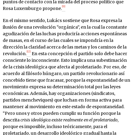
puntos de contacto con la mirada del proceso político que
[11]
Rosa Luxemburgo propone.
En el mismo sentido, Lukács sostiene que Rosa expresa la
ilusión de una revolución “orgánica”, en la cual la constante
agudización de las luchas produciría acciones espontáneas
de masas, en el curso de las cuales se impondría en la
dirección la claridad acerca de las metas y los caminos de la
[12]
revolución.
En esta concepción el partido solo debe hacer
consciente lo inconsciente. Esto implica una subestimación
de la crisis ideológica que afecta al proletariado. Por eso, de
acuerdo al filósofo húngaro, un partido revolucionario así
concebido tiene que fracasar, porque la espontaneidad de un
movimiento expresa su determinación total por las leyes
económicas. Además, hay organizaciones (sindicatos,
partidos mencheviques) que luchan en forma activa para
mantener al movimiento en este estado de espontaneidad.
“Pero unos y otros pueden cumplir su función porque la
descrita
crisis ideológica existe realmente en el proletariado
,
porque es imposible, incluso teóricamente, para el
proletariado, un desarrollo ideológico gradual hasta la