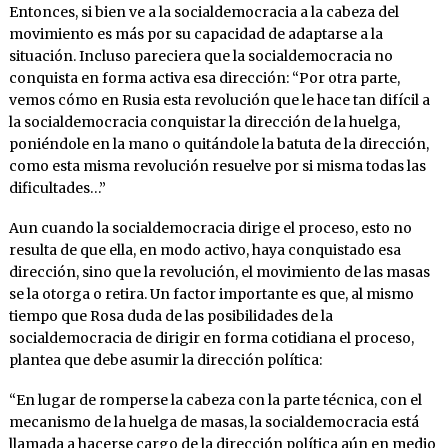
Entonces, si bien ve a la socialdemocracia a la cabeza del
movimiento es más por su capacidad de adaptarse a la
situación. Incluso pareciera que la socialdemocracia no
conquista en forma activa esa dirección: “Por otra parte,
vemos cómo en Rusia esta revolución que le hace tan difícil a
la socialdemocracia conquistar la dirección de la huelga,
poniéndole en la mano o quitándole la batuta de la dirección,
como esta misma revolución resuelve por si misma todas las
dificultades…”
Aun cuando la socialdemocracia dirige el proceso, esto no
resulta de que ella, en modo activo, haya conquistado esa
dirección, sino que la revolución, el movimiento de las masas
se la otorga o retira. Un factor importante es que, al mismo
tiempo que Rosa duda de las posibilidades de la
socialdemocracia de dirigir en forma cotidiana el proceso,
plantea que debe asumir la dirección política:
“En lugar de romperse la cabeza con la parte técnica, con el
mecanismo de la huelga de masas, la socialdemocracia está
llamada a hacerse cargo de la dirección política aún en medio