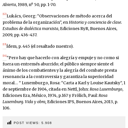
Abierta
, 1989, nº 50, pp. 1-70.
[12]
Lukács, Georg: “Observaciones de método acerca del
problema de la organización”, en
Historia y conciencia de clase.
Estudios de dialéctica marxista
, Ediciones RyR, Buenos Aires,
2009, pp. 436-437.
[13]
Ídem, p. 445 (el resaltado nuestro).
[14]
“
Pero hay que hacerlo con alegría y empuje y no como si
fuera un entremés aburrido; el público siempre siente el
ánimo de los combatientes y la alegría del combate presta
resonancia a la controversia y garantiza la superioridad
moral… ” Luxemburgo, Rosa: “Carta a Karl y Louise Kautsky”, 1
de septiembre de 1904, citada en Nettl, John:
Rosa Luxemburgo
,
Ediciones Era, México, 1974, p.167 y Frölich, Paul:
Rosa
Luxemburg. Vida y obra,
Ediciones IPS, Buenos Aires, 2013, p.
106.
POST VIEWS:
5.908