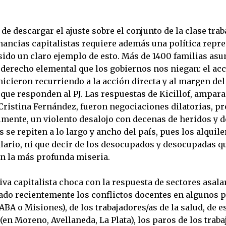
de descargar el ajuste sobre el conjunto de la clase tra
nancias capitalistas requiere además una política repre
sido un claro ejemplo de esto. Más de 1400 familias as
 derecho elemental que los gobiernos nos niegan: el acc
hicieron recurriendo a la acción directa y al margen del
que responden al PJ. Las respuestas de Kicillof, ampar
Cristina Fernández, fueron negociaciones dilatorias, 
almente, un violento desalojo con decenas de heridos y d
 se repiten a lo largo y ancho del país, pues los alquile
alario, ni que decir de los desocupados y desocupadas q
n la más profunda miseria.
iva capitalista choca con la respuesta de sectores asalar
do recientemente los conflictos docentes en algunos p
BA o Misiones), de los trabajadores/as de la salud, de es
en Moreno, Avellaneda, La Plata), los paros de los traba