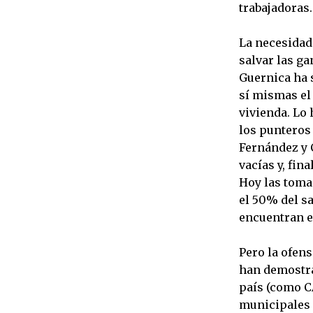
trabajadoras.
La necesidad 
salvar las ga
Guernica ha 
sí mismas el
vivienda. Lo 
los punteros 
Fernández y 
vacías y, fin
Hoy las tomas
el 50% del s
encuentran e
Pero la ofens
han demostra
país (como CA
municipales (