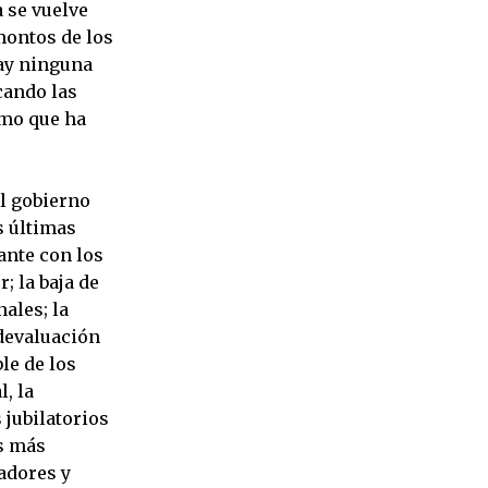
a se vuelve
montos de los
hay ninguna
cando las
smo que ha
el gobierno
s últimas
ante con los
; la baja de
nales; la
 devaluación
le de los
, la
 jubilatorios
os más
jadores y