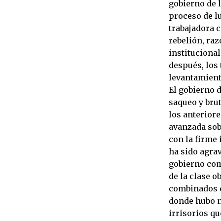
gobierno de 
proceso de l
trabajadora c
rebelión, ra
instituciona
después, los
levantamient
El gobierno 
saqueo y brut
los anteriore
avanzada sob
con la firme 
ha sido agrav
gobierno com
de la clase o
combinados de
donde hubo n
irrisorios qu