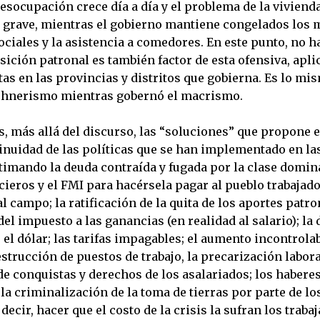
esocupación crece día a día y el problema de la viviend
 grave, mientras el gobierno mantiene congelados los 
ciales y la asistencia a comedores. En este punto, no 
osición patronal es también factor de esta ofensiva, apli
as en las provincias y distritos que gobierna. Es lo mi
chnerismo mientras gobernó el macrismo.
s, más allá del discurso, las “soluciones” que propone 
inuidad de las políticas que se han implementado en la
itimando la deuda contraída y fugada por la clase domin
cieros y el FMI para hacérsela pagar al pueblo trabajador
l campo; la ratificación de la quita de los aportes patro
el impuesto a las ganancias (en realidad al salario); la
 el dólar; las tarifas impagables; el aumento incontrolab
estrucción de puestos de trabajo, la precarización laboral
e conquistas y derechos de los asalariados; los haberes
la criminalización de la toma de tierras por parte de l
decir, hacer que el costo de la crisis la sufran los traba