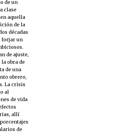
io de un
a clase
 en aquella
ición de la
 dos décadas
 forjar un
mbiciosos.
n de ajuste,
 la obra de
ta de una
nto obrero,
. La crisis
o al
nes de vida
efectos
ias, allí
 porcentajes
alarios de