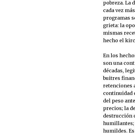
pobreza. La d
cada vez más
programas so
grieta: la op
mismas recet
hecho el kir
En los hecho
son una cont
décadas, leg
buitres finan
retenciones a
continuidad d
del peso ante
precios; la d
destrucción d
humillantes; 
humildes. Es 