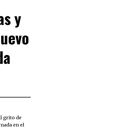
as y
nuevo
da
s
 grito de
rnada en el