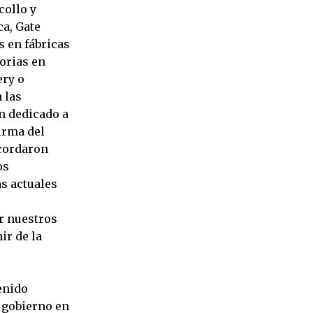
collo y
ca, Gate
s en fábricas
orias en
ery o
 las
an dedicado a
firma del
acordaron
os
as actuales
or nuestros
ir de la
enido
l gobierno en