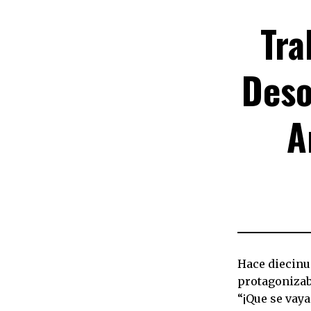
Tra
Deso
A
Hace diecinue
protagonizab
“¡Que se vaya