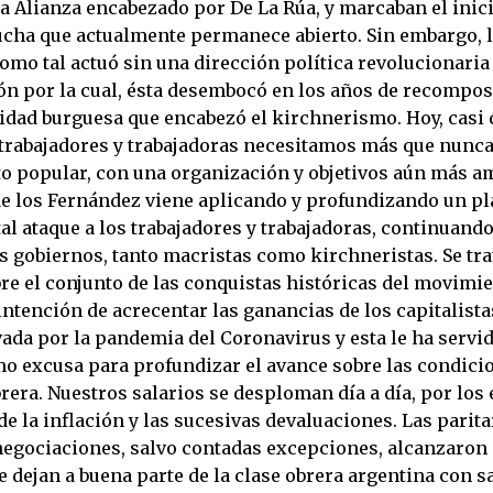
la Alianza encabezado por De La Rúa, y marcaban el inic
ucha que actualmente permanece abierto. Sin embargo, l
omo tal actuó sin una dirección política revolucionaria
zón por la cual, ésta desembocó en los años de recompos
lidad burguesa que encabezó el kirchnerismo. Hoy, casi
 trabajadores y trabajadoras necesitamos más que nunca
o popular, con una organización y objetivos aún más a
de los Fernández viene aplicando y profundizando un pla
al ataque a los trabajadores y trabajadoras, continuando
s gobiernos, tanto macristas como kirchneristas. Se tra
re el conjunto de las conquistas históricas del movimie
intención de acrecentar las ganancias de los capitalistas
ada por la pandemia del Coronavirus y esta le ha servid
o excusa para profundizar el avance sobre las condicio
brera. Nuestros salarios se desploman día a día, por los 
 la inflación y las sucesivas devaluaciones. Las paritar
egociaciones, salvo contadas excepciones, alcanzaron
e dejan a buena parte de la clase obrera argentina con s