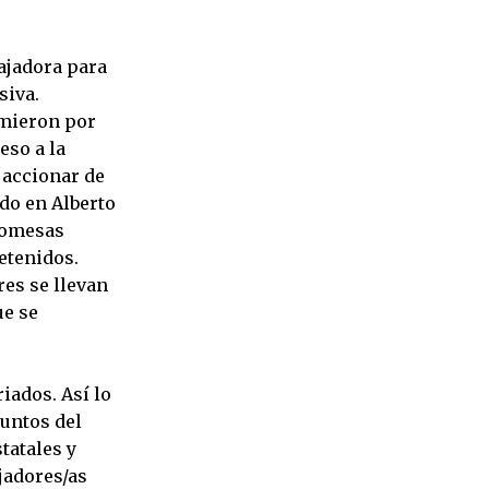
bajadora para
siva.
umieron por
eso a la
 accionar de
ado en Alberto
promesas
etenidos.
res se llevan
ue se
iados. Así lo
untos del
tatales y
jadores/as