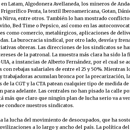
 en Latam, Algodonera Avellaneda, los mineros de Anda
 Frigorífico Penta, la textil Iberoamericana, Gotan, Dáni
a Nirva, entre otros. También lo han mostrado conflicto
viño, Bed Time o Pepsico, así como en las autoconvocat
res como comercio, metalúrgicos, aplicaciones de deliv
as. La burocracia sindical, por otro lado, desvía y frena
ciativas obreras. Las direcciones de los sindicatos se h
tereses de la patronal. La muestra más clara ha sido la 
UIA, a instancias de Alberto Fernández, por el cual se 
con rebajas salariales de entre el 25 y 50%. Mientras l
y trabajadoras acumulan bronca por la precarización, l
 de la CGT y la CTA patean cualquier tipo de medida de
 para adelante. Las centrales no han pisado la calle p
á más que claro que ningún plan de lucha serio va a ven
ue conduce nuestros sindicatos.
ma la lucha del movimiento de desocupados, que ha sost
ilizaciones a lo largo y ancho del país. La política de