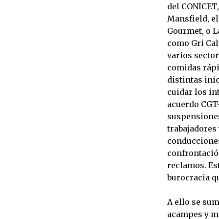
del CONICET,
Mansfield, el
Gourmet, o L
como Gri Cal
varios secto
comidas rápid
distintas ini
cuidar los in
acuerdo CGT-
suspensiones 
trabajadores 
conducciones
confrontación
reclamos. Est
burocracia q
A ello se su
acampes y mov