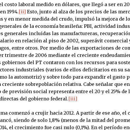
el costo laboral medido en dólares, que llegó a ser en 2
 en 1994.
[ii]
Esto, junto al alza de los precios de las mer
s y en menor medida del crudo, impulsó la mejora de l
enerales de la economía brasileña: PBI, actividad indust
s generales incluidas las manufactureras, recuperació
alario en relación al piso de 2002, superávit comercial 
agos, entre otros. Por medio de las exportaciones de c
cer trimestre de 2006 mediante el creciente endeudamie
s gobiernos del PT contaron con los recursos para soste
ctores industriales (varios de ellos deficitarios en su s
mo la automotriz) y sobre todo para expandir el gasto p
 creciente sobrepoblación relativa. Cabe señalar que en
o de previsión social representa entre el 20 y el 25% de 
irectas del gobierno federal.
[iii]
ma comenzó a crujir hacia 2012. A partir de ese año, el
tancó, siendo de solo 1,8% (menos de la mitad del prome
014, el crecimiento fue casi nulo (0,1%). En el período e