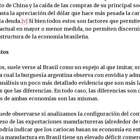
o de China y la caída de las compras de su principal so
sta la apreciación del dólar que hace más pesada la car
la deuda.
[v]
Si bien todos estos son factores que permit
 actual en mayor o menor medida, no permiten discernir
estructura de la economía brasileña.
ntos
s, suele verse al Brasil como un espejo al que imitar, u
la cual la burguesía argentina observa con envidia y ad
 análisis un poco más detallado evidencia que son más l
 que las diferencias. En todo caso, las diferencias son
es de ambas economías son las mismas.
uede observarse si analizamos la configuración del co
peso de las exportaciones manufactureras (alrededor de 
podría indicar que los cariocas basan su economía en est
la manufactura en Brasil tiene un elevado déficit comerc