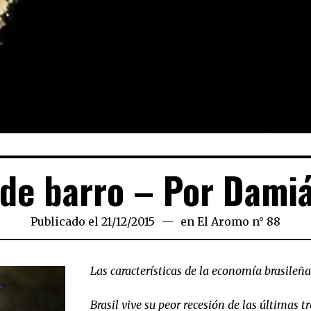
 de barro – Por Damiá
Publicado el
21/12/2015
21/12/2015
en
El Aromo n° 88
Las características de la economía brasileña 
Brasil vive su peor recesión de las últimas t