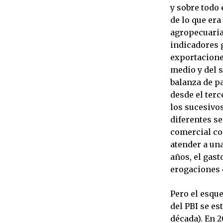
y sobre todo 
de lo que era
agropecuaria
indicadores g
exportacione
medio y del s
balanza de p
desde el ter
los sucesivo
diferentes se
comercial co
atender a una
años, el gast
erogaciones d
Pero el esque
del PBI se es
década). En 2