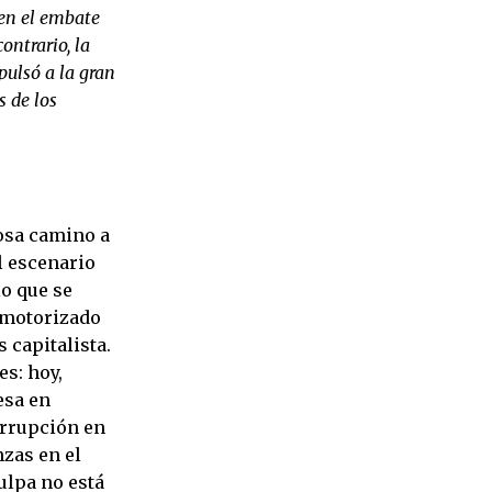
 en el embate
ontrario, la
pulsó a la gran
 de los
osa camino a
l escenario
lo que se
 motorizado
 capitalista.
es: hoy,
esa en
orrupción en
zas en el
ulpa no está