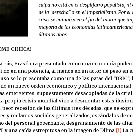
culpa no está en el despilfarro populista, ni
de la “derecha” o en el imperialismo. Por el c
crisis se enmarca en el fin del motor que im
mayoría de las economías latinoamericanas
últimos años.
(OME-GIHECA)
atrás, Brasil era presentado como una economía poder
i no en una potencia, al menos en un actor de peso en e
uso se lo presentaba como una de las patas del “BRIC”, 
mo un nuevo orden económico y político internacional
s emergentes, supuestamente desacopladas de la crisis
la propia crisis mundial vino a desmontar estas ilusion
u peor recesión de las últimas tres décadas, que se expr
es y reclamos sociales generalizados, escándalos de c
o del personal gobernante, desgranamiento de las alian
T y una caída estrepitosa en la imagen de Dilma.
[i]
La c