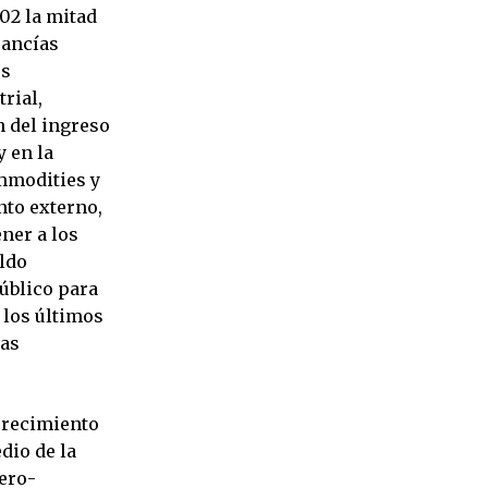
002 la mitad
cancías
os
rial,
n del ingreso
y en la
ommodities y
nto externo,
ner a los
aldo
úblico para
 los últimos
las
 crecimiento
dio de la
nero-