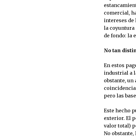
estancamient
comercial, ha
intereses de 
la coyuntura
de fondo: la 
No tan disti
En estos pago
industrial a 
obstante, un
coincidencias
pero las bas
Este hecho p
exterior. El 
valor total) 
No obstante, 