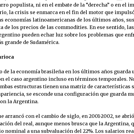
arro populista, ni en el embate de la “derecha” o en el 
rio, la crisis se enmarca en el fin del motor que impulsó
as economías latinoamericanas de los últimos años, su
sta de los precios de las commodities. En ese sentido, la
argentino pueden echar luz sobre los problemas que enfr
s grande de Sudamérica.
rioca
 de la economía brasileña en los últimos años guarda 
n el caso argentino incluso en términos temporales. N
Ambas estructuras tienen una matriz de características 
 apariencia, se esconde una configuración que guarda 
on la Argentina.
e arrancó con el cambio de siglo, en 2001-2002, se abri
ación del real, aunque menos brusca que la Argentina, q
io nominal a una subvaluación del 22%. Los salarios rea