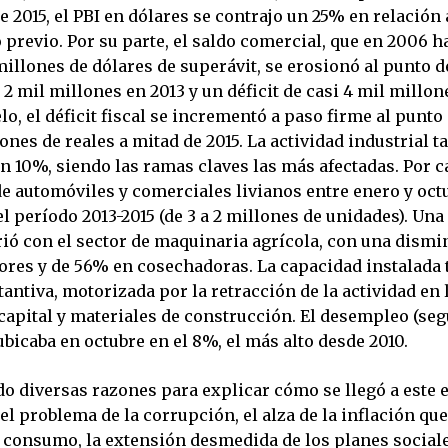
 2015, el PBI en dólares se contrajo un 25% en relación
 previo. Por su parte, el saldo comercial, que en 2006 h
millones de dólares de superávit, se erosionó al punto d
 mil millones en 2013 y un déficit de casi 4 mil millon
lo, el déficit fiscal se incrementó a paso firme al punto
lones de reales a mitad de 2015. La actividad industrial 
n 10%, siendo las ramas claves las más afectadas. Por ca
e automóviles y comerciales livianos entre enero y oct
el período 2013-2015 (de 3 a 2 millones de unidades). Una
rió con el sector de maquinaria agrícola, con una dismi
ores y de 56% en cosechadoras. La capacidad instalada
antiva, motorizada por la retracción de la actividad en 
capital y materiales de construcción. El desempleo (seg
 ubicaba en octubre en el 8%, el más alto desde 2010.
do diversas razones para explicar cómo se llegó a este 
l problema de la corrupción, el alza de la inflación que
 consumo, la extensión desmedida de los planes sociale