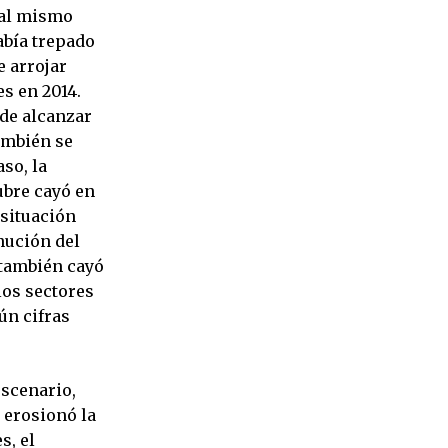
 al mismo
abía trepado
e arrojar
es en 2014.
 de alcanzar
también se
so, la
ubre cayó en
 situación
nución del
 también cayó
los sectores
ún cifras
escenario,
 erosionó la
s, el