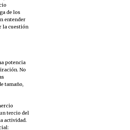
cio
ga de los
en entender
 la cuestión
na potencia
miración. No
as
 de tamaño,
mercio
un tercio del
a actividad.
ial: