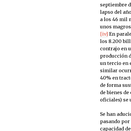
septiembre de
lapso del año
a los 46 mil 
unos magros 2
[iv]
En parale
los 8.200 bil
contrajo en u
producción d
un tercio en 
similar ocur
40% en tract
de forma sust
de bienes de 
oficiales) se
Se han aduci
pasando por e
capacidad de