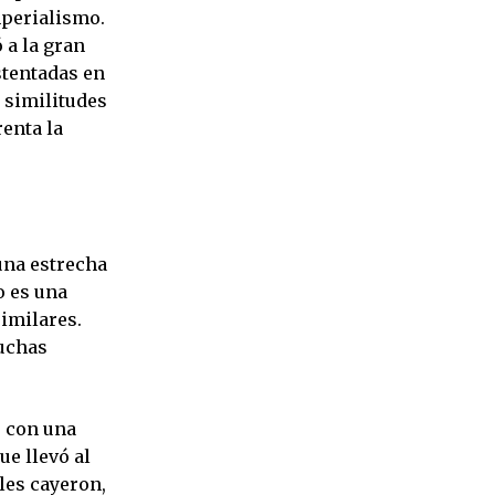
imperialismo.
 a la gran
stentadas en
s similitudes
enta la
una estrecha
o es una
similares.
muchas
ó con una
ue llevó al
les cayeron,