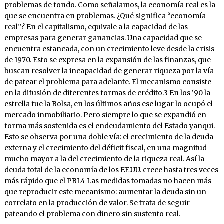
problemas de fondo. Como señalamos, la economía real es la
que se encuentra en problemas. ¿Qué significa “economía
real”? En el capitalismo, equivale a la capacidad de las
empresas para generar ganancias. Una capacidad que se
encuentra estancada, con un crecimiento leve desde la crisis
de 1970. Esto se expresa en la expansión de las finanzas, que
buscan resolver la incapacidad de generar riqueza por la vía
de patear el problema para adelante. El mecanismo consiste
en la difusión de diferentes formas de crédito.3 En los ‘90 la
estrella fue la Bolsa, en los últimos años ese lugar lo ocupó el
mercado inmobiliario. Pero siempre lo que se expandió en
forma más sostenida es el endeudamiento del Estado yanqui.
Esto se observa por una doble vía: el crecimiento de la deuda
externa y el crecimiento del déficit fiscal, en una magnitud
mucho mayor a la del crecimiento de la riqueza real. Así la
deuda total de la economía de los EE.UU. crece hasta tres veces
más rápido que el PBI.4 Las medidas tomadas no hacen más
que reproducir este mecanismo: aumentar la deuda sin un
correlato en la producción de valor. Se trata de seguir
pateando el problema con dinero sin sustento real.