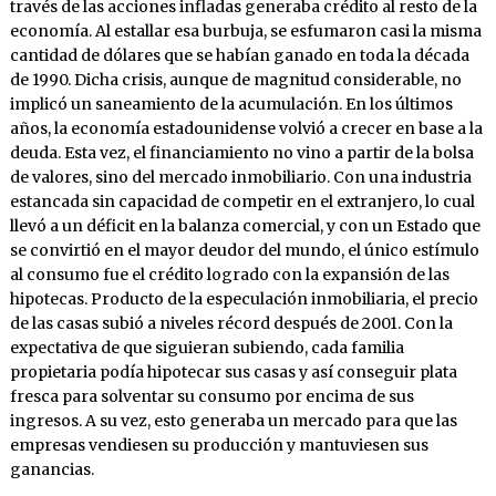
través de las acciones infladas generaba crédito al resto de la
economía. Al estallar esa burbuja, se esfumaron casi la misma
cantidad de dólares que se habían ganado en toda la década
de 1990. Dicha crisis, aunque de magnitud considerable, no
implicó un saneamiento de la acumulación. En los últimos
años, la economía estadounidense volvió a crecer en base a la
deuda. Esta vez, el financiamiento no vino a partir de la bolsa
de valores, sino del mercado inmobiliario. Con una industria
estancada sin capacidad de competir en el extranjero, lo cual
llevó a un déficit en la balanza comercial, y con un Estado que
se convirtió en el mayor deudor del mundo, el único estímulo
al consumo fue el crédito logrado con la expansión de las
hipotecas. Producto de la especulación inmobiliaria, el precio
de las casas subió a niveles récord después de 2001. Con la
expectativa de que siguieran subiendo, cada familia
propietaria podía hipotecar sus casas y así conseguir plata
fresca para solventar su consumo por encima de sus
ingresos. A su vez, esto generaba un mercado para que las
empresas vendiesen su producción y mantuviesen sus
ganancias.