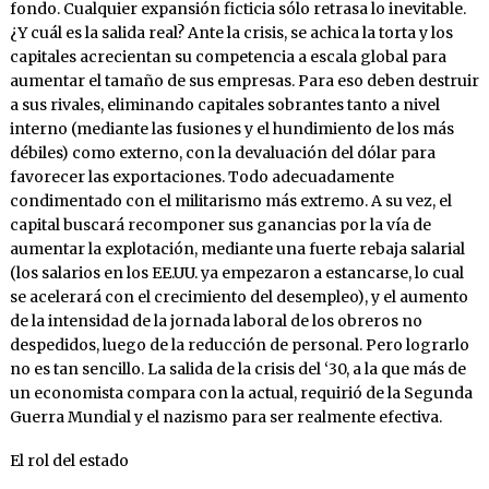
fondo. Cualquier expansión ficticia sólo retrasa lo inevitable.
¿Y cuál es la salida real? Ante la crisis, se achica la torta y los
capitales acrecientan su competencia a escala global para
aumentar el tamaño de sus empresas. Para eso deben destruir
a sus rivales, eliminando capitales sobrantes tanto a nivel
interno (mediante las fusiones y el hundimiento de los más
débiles) como externo, con la devaluación del dólar para
favorecer las exportaciones. Todo adecuadamente
condimentado con el militarismo más extremo. A su vez, el
capital buscará recomponer sus ganancias por la vía de
aumentar la explotación, mediante una fuerte rebaja salarial
(los salarios en los EE.UU. ya empezaron a estancarse, lo cual
se acelerará con el crecimiento del desempleo), y el aumento
de la intensidad de la jornada laboral de los obreros no
despedidos, luego de la reducción de personal. Pero lograrlo
no es tan sencillo. La salida de la crisis del ‘30, a la que más de
un economista compara con la actual, requirió de la Segunda
Guerra Mundial y el nazismo para ser realmente efectiva.
El rol del estado