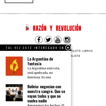
TAL VEZ ESTÉ INTERESADO EN
QUIENES SOMOS
CONTACTO
BARRILETE LIBROS
CEICS
ENGLISH
VÍA SOCIALISTA
La Argentina de
fantasía
La Argentina está rota,
está quebrada, no
funciona. Es una
Bolivia: negocian con
nuestra sangre. Que se
vayan todos y que no
vuelva nadie
Repasemos los hechos. El