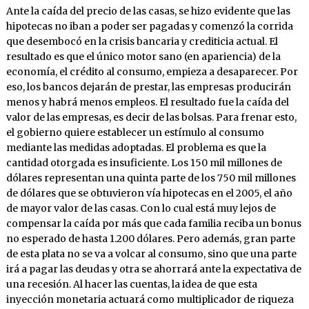
Ante la caída del precio de las casas, se hizo evidente que las
hipotecas no iban a poder ser pagadas y comenzó la corrida
que desembocó en la crisis bancaria y crediticia actual. El
resultado es que el único motor sano (en apariencia) de la
economía, el crédito al consumo, empieza a desaparecer. Por
eso, los bancos dejarán de prestar, las empresas producirán
menos y habrá menos empleos. El resultado fue la caída del
valor de las empresas, es decir de las bolsas. Para frenar esto,
el gobierno quiere establecer un estímulo al consumo
mediante las medidas adoptadas. El problema es que la
cantidad otorgada es insuficiente. Los 150 mil millones de
dólares representan una quinta parte de los 750 mil millones
de dólares que se obtuvieron vía hipotecas en el 2005, el año
de mayor valor de las casas. Con lo cual está muy lejos de
compensar la caída por más que cada familia reciba un bonus
no esperado de hasta 1.200 dólares. Pero además, gran parte
de esta plata no se va a volcar al consumo, sino que una parte
irá a pagar las deudas y otra se ahorrará ante la expectativa de
una recesión. Al hacer las cuentas, la idea de que esta
inyección monetaria actuará como multiplicador de riqueza