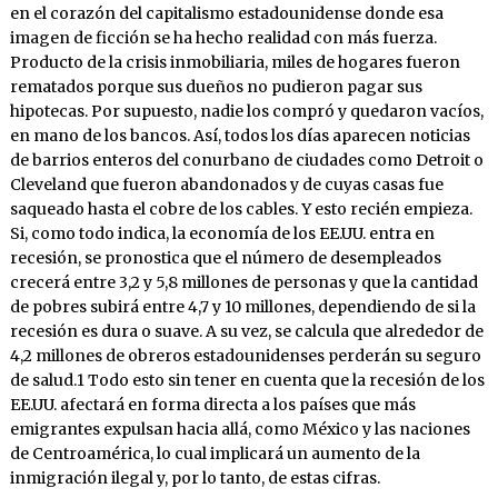
en el corazón del capitalismo estadounidense donde esa
imagen de ficción se ha hecho realidad con más fuerza.
Producto de la crisis inmobiliaria, miles de hogares fueron
rematados porque sus dueños no pudieron pagar sus
hipotecas. Por supuesto, nadie los compró y quedaron vacíos,
en mano de los bancos. Así, todos los días aparecen noticias
de barrios enteros del conurbano de ciudades como Detroit o
Cleveland que fueron abandonados y de cuyas casas fue
saqueado hasta el cobre de los cables. Y esto recién empieza.
Si, como todo indica, la economía de los EE.UU. entra en
recesión, se pronostica que el número de desempleados
crecerá entre 3,2 y 5,8 millones de personas y que la cantidad
de pobres subirá entre 4,7 y 10 millones, dependiendo de si la
recesión es dura o suave. A su vez, se calcula que alrededor de
4,2 millones de obreros estadounidenses perderán su seguro
de salud.1 Todo esto sin tener en cuenta que la recesión de los
EE.UU. afectará en forma directa a los países que más
emigrantes expulsan hacia allá, como México y las naciones
de Centroamérica, lo cual implicará un aumento de la
inmigración ilegal y, por lo tanto, de estas cifras.