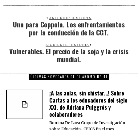
ANTERIOR HISTORIA
Una para Coppola. Los enfrentamientos
Previous
por la conducción de la CGT.
post:
SIGUIENTE HISTORIA
Vulnerables. El precio de la soja y la crisis
Next
mundial.
post:
ÚLTIMAS NOVEDADES DE EL AROMO N° 41
¡A las aulas, sin chistar…! Sobre
Cartas a los educadores del siglo
XXI, de Adriana Puiggrós y
colaboradores
Romina De Luca Grupo de Investigación
sobre Educación- CEICS En el mes