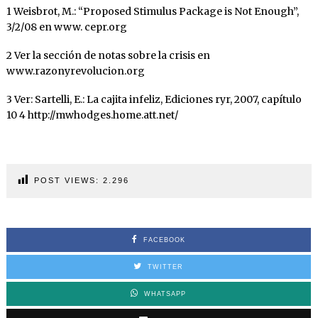
1 Weisbrot, M.: “Proposed Stimulus Package is Not Enough”,
3/2/08 en www. cepr.org
2 Ver la sección de notas sobre la crisis en
www.razonyrevolucion.org
3 Ver: Sartelli, E.: La cajita infeliz, Ediciones ryr, 2007, capítulo
10 4 http://mwhodges.home.att.net/
POST VIEWS:
2.296
FACEBOOK
TWITTER
WHATSAPP