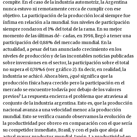
compite. En el caso de la industria automotriz, la Argentina
nunca estuvo ni remotamente cerca de cumplir con ese
objetivo. La participación de la producción local siempre fue
ínfima en relación a la mundial. Sus niveles de participación
siempre rondaron el 1% del total de la rama. En su mejor
momento de las últimas dé- cadas, en 1998, llegó a tener una
participación del 0,88% del mercado mundial. En la
actualidad, a pesar del tan anunciado crecimiento en los
niveles de producción y de las incontables noticias publicadas
sobre inversiones en el sector, la participación sobre el total
no supera el 0,78%6 (ver gráfico 2). Es decir, en realidad, la
industria se achicó. Ahora bien, ¿qué significa que la
producción física haya crecido pero la participación en el
mercado se encuentre todavía por debajo de los valores
previos? La respuesta encierra el problema que atraviesa al
conjunto de la industria argentina. Esto es, que la producción
nacional avanza a una velocidad menor a la producción
mundial. Esto se verifica cuando observamos la evolución de
la productividad por obrero en comparación con el que sería
su competidor inmediato, Brasil, y con el país que aloja al
actual mayor productor mundial, Japón. La productividad en