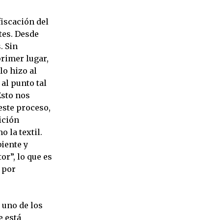
iscación del
ntes. Desde
. Sin
rimer lugar,
lo hizo al
 al punto tal
Esto nos
este proceso,
ición
 la textil.
iente y
or”, lo que es
 por
 uno de los
e está