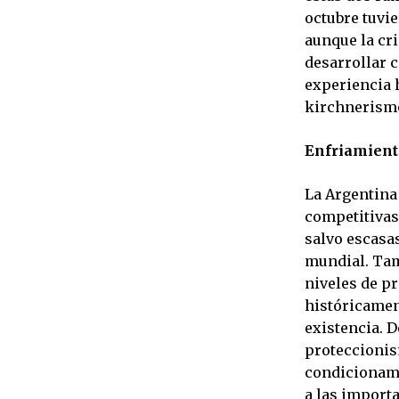
octubre tuvie
aunque la cri
desarrollar c
experiencia h
kirchnerism
Enfriamient
La Argentina
competitivas 
salvo escasa
mundial. Tam
niveles de p
históricament
existencia. D
proteccionis
condicionami
a las importa