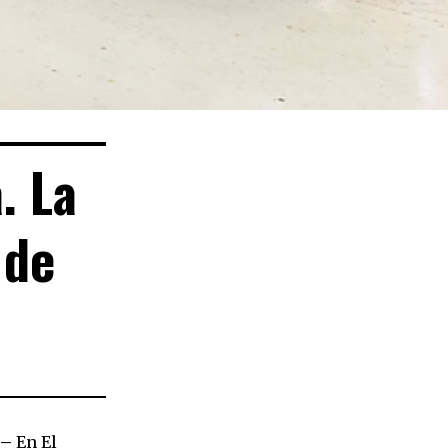
. La
 de
 –
En El