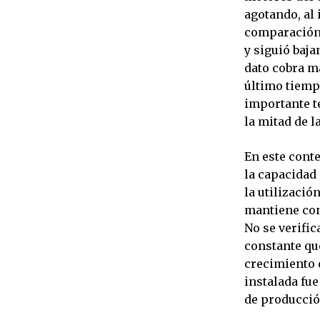
agotando, al 
comparación 
y siguió baja
dato cobra má
último tiemp
importante t
la mitad de l
En este conte
la capacidad
la utilizació
mantiene con
No se verifi
constante que
crecimiento d
instalada fu
de producción