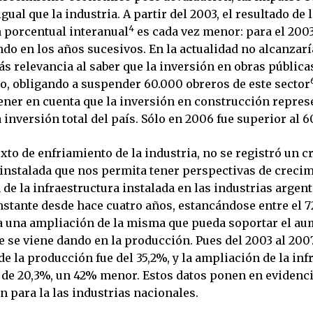
igual que la industria. A partir del 2003, el resultado de 
4
porcentual interanual
es cada vez menor: para el 2003
ndo en los años sucesivos. En la actualidad no alcanzarí
s relevancia al saber que la inversión en obras pública
o, obligando a suspender 60.000 obreros de este sector
ener en cuenta que la inversión en construcción repres
a inversión total del país. Sólo en 2006 fue superior al 
xto de enfriamiento de la industria, no se registró un 
 instalada que nos permita tener perspectivas de crecim
n de la infraestructura instalada en las industrias argen
stante desde hace cuatro años, estancándose entre el 72
ca una ampliación de la misma que pueda soportar el a
 se viene dando en la producción. Pues del 2003 al 2007
e la producción fue del 35,2%, y la ampliación de la inf
e de 20,3%, un 42% menor. Estos datos ponen en evidenci
 para la las industrias nacionales.