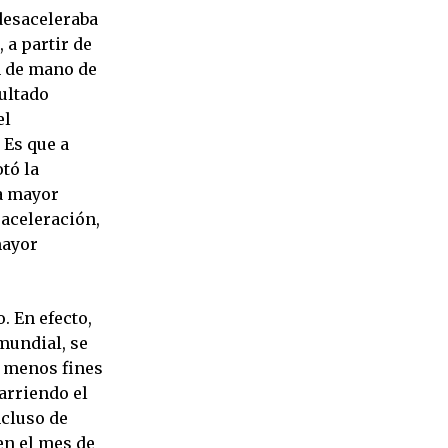
desaceleraba
 a partir de
n de mano de
sultado
el
 Es que a
otó la
la mayor
saceleración,
mayor
. En efecto,
mundial, se
l menos fines
arriendo el
ncluso de
en el mes de