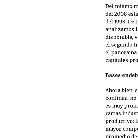
Del mismo mo
del 2008 est
del 1998. De
analizamos l
disponible, v
el segundo t
el panorama 
capitales pro
Bases endeb
Ahora bien, s
continua, no
es muy pronun
ramas indust
productivo: l
mayor compos
promedio de 