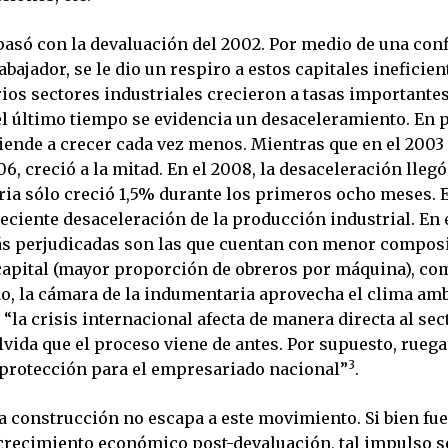
asó con la devaluación del 2002. Por medio de una conf
rabajador, se le dio un respiro a estos capitales ineficie
ios sectores industriales crecieron a tasas importantes
l último tiempo se evidencia un desaceleramiento. En p
tiende a crecer cada vez menos. Mientras que en el 2003 
06, creció a la mitad. En el 2008, la desaceleración llegó
tria sólo creció 1,5% durante los primeros ocho meses. 
eciente desaceleración de la producción industrial. En 
s perjudicadas son las que cuentan con menor compos
capital (mayor proporción de obreros por máquina), como
do, la cámara de la indumentaria aprovecha el clima amb
 “la crisis internacional afecta de manera directa al sect
lvida que el proceso viene de antes. Por supuesto, ruega
3
protección para el empresariado nacional”
.
la construcción no escapa a este movimiento. Si bien fue
crecimiento económico post-devaluación, tal impulso s