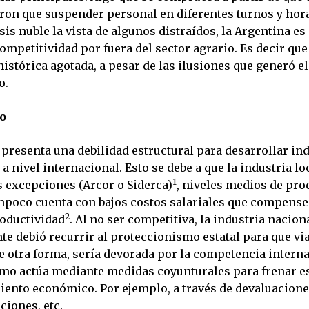
ron que suspender personal en diferentes turnos y hora
sis nuble la vista de algunos distraídos, la Argentina es
ompetitividad por fuera del sector agrario. Es decir que
istórica agotada, a pesar de las ilusiones que generó el
o.
o
 presenta una debilidad estructural para desarrollar in
a nivel internacional. Esto se debe a que la industria lo
1
s excepciones (Arcor o Siderca)
, niveles medios de pro
poco cuenta con bajos costos salariales que compense
2
roductividad
. Al no ser competitiva, la industria nacion
e debió recurrir al proteccionismo estatal para que via
e otra forma, sería devorada por la competencia interna
mo actúa mediante medidas coyunturales para frenar e
ento económico. Por ejemplo, a través de devaluacion
ciones, etc.