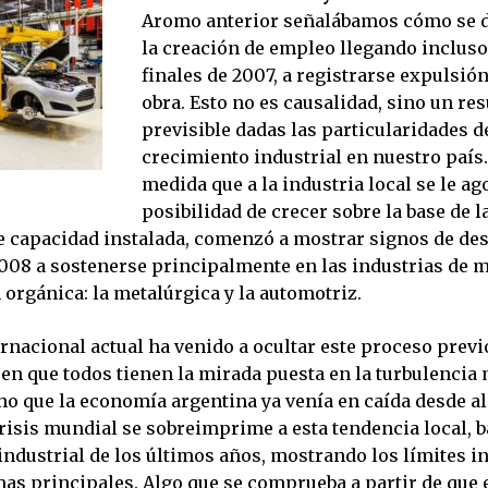
Aromo anterior señalábamos cómo se 
la creación de empleo llegando incluso,
finales de 2007, a registrarse expulsió
obra. Esto no es causalidad, sino un re
previsible dadas las particularidades d
crecimiento industrial en nuestro país.
medida que a la industria local se le ag
posibilidad de crecer sobre la base de 
de capacidad instalada, comenzó a mostrar signos de de
2008 a sostenerse principalmente en las industrias de 
orgánica: la metalúrgica y la automotriz.
ernacional actual ha venido a ocultar este proceso previo
en que todos tienen la mirada puesta en la turbulencia 
cho que la economía argentina ya venía en caída desde a
risis mundial se sobreimprime a esta tendencia local, b
industrial de los últimos años, mostrando los límites i
mas principales. Algo que se comprueba a partir de que 