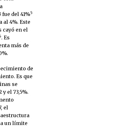
la
5
 fue del 41%
a al 4%. Este
s cayó en el
6
. Es
enta más de
60%.
crecimiento de
iento. Es que
tinas se
 y el 73,5%.
umento
, el
raestructura
a un límite