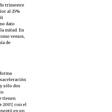
do trimestre
ior al 25%
Si
imo dato
la mitad. En
 Como vemos,
uía de
 forma
esaceleración
 y sólo dos
to
e tienen
 2007, con el
ementó en un