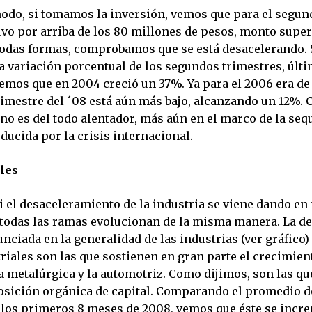
do, si tomamos la inversión, vemos que para el segun
uvo por arriba de los 80 millones de pesos, monto super
 todas formas, comprobamos que se está desacelerando. 
a variación porcentual de los segundos trimestres, últ
emos que en 2004 creció un 37%. Ya para el 2006 era de 
rimestre del ´08 está aún más bajo, alcanzando un 12%.
no es del todo alentador, más aún en el marco de la seq
ducida por la crisis internacional.
les
i el desaceleramiento de la industria se viene dando en
 todas las ramas evolucionan de la misma manera. La d
ciada en la generalidad de las industrias (ver gráfico)
riales son las que sostienen en gran parte el crecimien
a metalúrgica y la automotriz. Como dijimos, son las qu
ición orgánica de capital. Comparando el promedio de
los primeros 8 meses de 2008, vemos que éste se incr