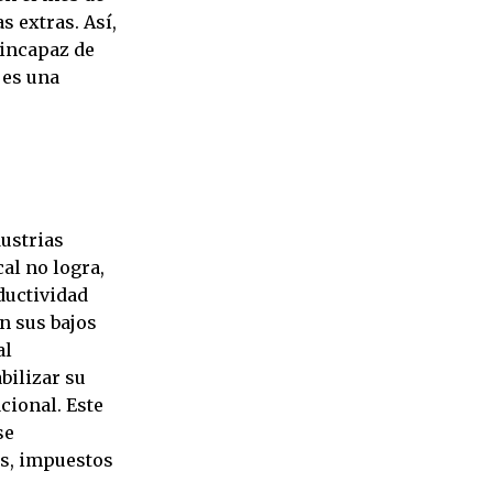
s extras. Así,
 incapaz de
 es una
dustrias
cal no logra,
ductividad
n sus bajos
al
bilizar su
cional. Este
se
es, impuestos