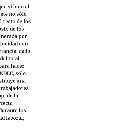
ue si bien el
ste no sólo
l resto de los
osto de los
generada por
elocidad con
rtancia, dado
del total
para hacer
INDEC, sólo
stituye una
trabajadores
jo de la
rfecta
durante los
ad laboral,