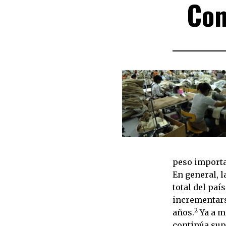
Con
peso importan
En general, l
total del paí
incrementars
2
años.
Ya a m
continúa sup