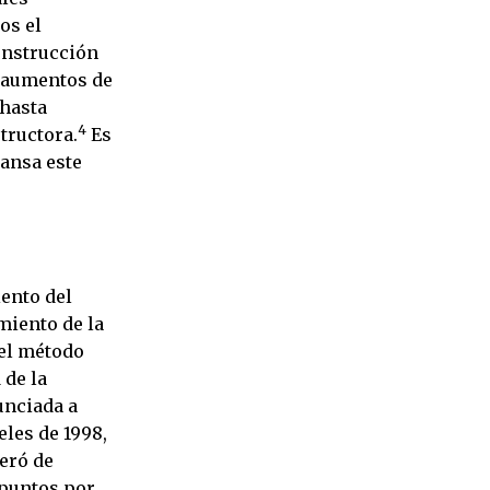
os el
onstrucción
s aumentos de
 hasta
4
tructora.
Es
cansa este
iento del
miento de la
 el método
 de la
unciada a
eles de 1998,
peró de
 puntos por