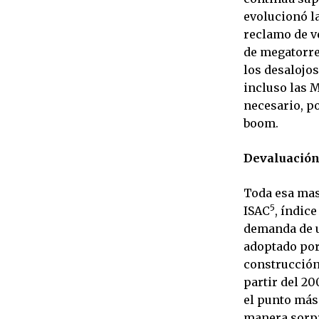
evolucionó l
reclamo de v
de megatorr
los desalojo
incluso las 
necesario, po
boom.
Devaluación
Toda esa masa
5
ISAC
, índic
demanda de u
adoptado por 
construcción
partir del 20
el punto más 
manera sorpr