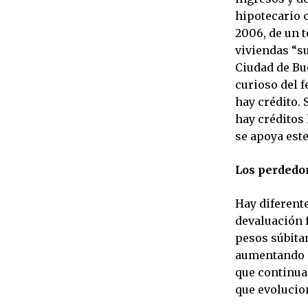
hipotecario 
2006, de un t
viviendas “su
Ciudad de Bu
curioso del 
hay crédito. 
hay créditos
se apoya est
Los perdedo
Hay diferent
devaluación f
pesos súbitam
aumentando d
que continua
que evolucio