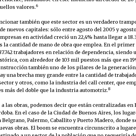
6
uellos valores.
ionar también que este sector es un verdadero trampo
e nuevos capitales: sólo entre agosto del 2005 y agosto
mpresas en actividad creció un 22,4% hasta llegar a 18.
s la cantidad de mano de obra que emplea. En el primer 
87.742 trabajadores en relación de dependencia, siend
istórica, con alrededor de 103 mil puestos más que en 19
construcción también uno de los pilares de la generació
Hay una brecha muy grande entre la cantidad de trabajad
ector y otros, como la industria del call center, que em
8
es más del doble que la industria automotriz.
 a las obras, podemos decir que están centralizadas en 
doba. En el caso de la Ciudad de Buenos Aires, los luga
 Belgrano, Palermo, Caballito y Puerto Madero, donde se
uevas obras. El boom se encuentra circunscrito a lugar
stinado a un sector de la población que no requeriría d