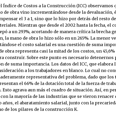
l Índice de Costos a la Construcción (ICC) observamos q
o de obra vino incrementándose desde la devaluación, é
mpensar el 3 a 1, sino que lo hizo por detrás del resto de
eriales. Mientras que desde el 2002 hasta la fecha, el c
repó a un 293%, acortando de manera crítica la brecha 
ón, la mano de obra lo hizo sólo en un 265%. La menor v
stándose el costo salarial es una cuestión de suma impo
e obra representa casi la mitad de los costos, un 45,6% 
ra construir. Sobre este punto es necesario detenernos 
ón de suma importancia. Los datos del ICC, que elabora 
sideración a los trabajadores en blanco. Lo cual no con
aderamente representativa del problema, dado que los 
esentan el 66% de la dotación total de la fuerza de traba
 Esto agrava aun más el cuadro de situación. Así, en pe
con la mayoría de las industrias que se vieron renacer 
 años, el abaratamiento salarial, junto con la precaried
o de los pilares de la construcción K.