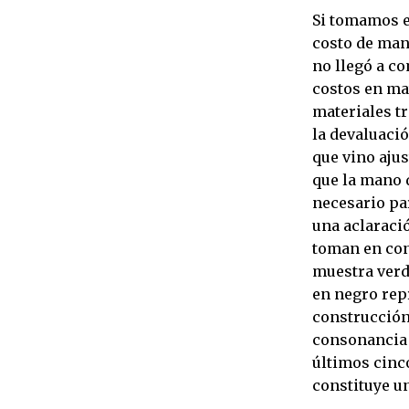
Si tomamos e
costo de man
no llegó a co
costos en mat
materiales t
la devaluaci
que vino aju
que la mano d
necesario pa
una aclaraci
toman en con
muestra verd
en negro repr
construcción.
consonancia 
últimos cinco
constituye un