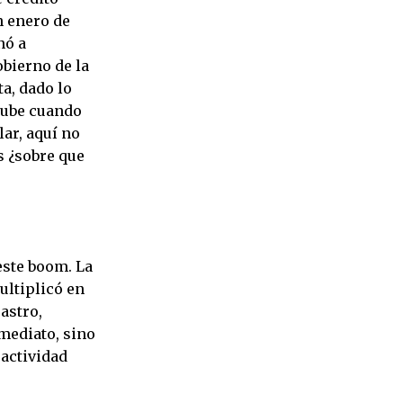
 enero de
nó a
obierno de la
a, dado lo
 sube cuando
lar, aquí no
 ¿sobre que
este boom. La
multiplicó en
astro,
mediato, sino
 actividad