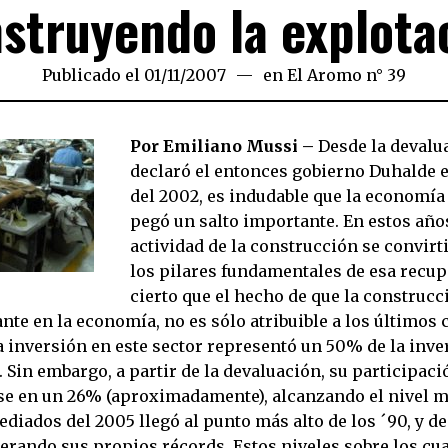
struyendo la explota
Publicado el
01/11/2007
24/03/2020
en
El Aromo n° 39
Por Emiliano Mussi –
Desde la devalu
declaró el entonces gobierno Duhalde e
del 2002, es indudable que la economía
pegó un salto importante. En estos años
actividad de la construcción se convirt
los pilares fundamentales de esa recup
cierto que el hecho de que la construcc
te en la economía, no es sólo atribuible a los últimos 
a inversión en este sector representó un 50% de la inve
s. Sin embargo, a partir de la devaluación, su participaci
e en un 26% (aproximadamente), alcanzando el nivel má
ediados del 2005 llegó al punto más alto de los ´90, y d
erando sus propios récords. Estos niveles sobre los cu