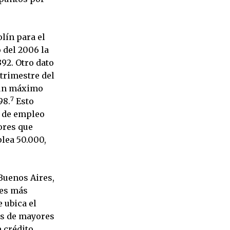
lín para el
 del 2006 la
392. Otro dato
trimestre del
o un máximo
7
98.
Esto
n de empleo
ores que
plea 50.000,
Buenos Aires,
res más
 ubica el
es de mayores
e crédito