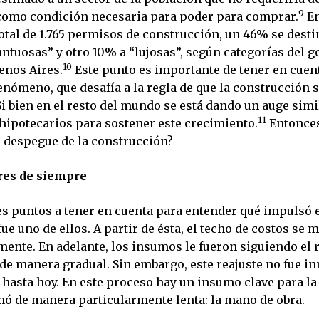
9
como condición necesaria para poder para comprar.
En
otal de 1.765 permisos de construcción, un 46% se desti
ntuosas” y otro 10% a “lujosas”, según categorías del g
10
enos Aires.
Este punto es importante de tener en cuent
fenómeno, que desafía a la regla de que la construcción
Si bien en el resto del mundo se está dando un auge simi
11
 hipotecarios para sostener este crecimiento.
Entonces
e despegue de la construcción?
res de siempre
es puntos a tener en cuenta para entender qué impulsó 
ue uno de ellos. A partir de ésta, el techo de costos se 
ente. En adelante, los insumos le fueron siguiendo el r
e manera gradual. Sin embargo, este reajuste no fue in
 hasta hoy. En este proceso hay un insumo clave para la
nó de manera particularmente lenta: la mano de obra.