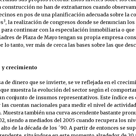
a construcción no han de extrañarnos cuando observam
ecinos en pos de una planificación adecuada sobre la c
3
es
, la realización de congresos donde se denuncian lo
s para continuar con la especulación inmobiliaria o que
Madres de Plaza de Mayo tengan su propia empresa cons
r lo tanto, ver más de cerca las bases sobre las que des
 y crecimiento
 de dinero que se invierte, se ve reflejada en el crecim
e que muestra la evolución del sector según el comporta
n conjunto de insumos representativos. Este índice es
las cuentas nacionales para medir el nivel de actividad
. Muestra también una curva ascendente bastante pron
02, siendo a mediados del 2005 cuando recupera los niv
alto de la década de los ´90. A partir de entonces se su
endente, situándose en este momento alrededor de 20