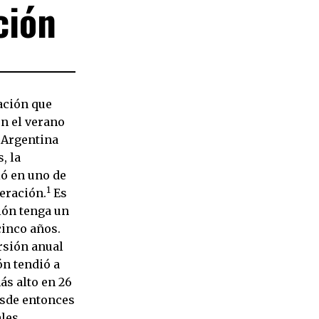
ción
ación que
n el verano
 Argentina
, la
ió en uno de
1
eración.
Es
ión tenga un
cinco años.
rsión anual
ón tendió a
s alto en 26
esde entonces
ales