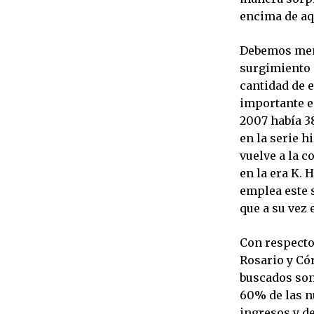
encima de aq
Debemos menc
surgimiento d
cantidad de e
importante e
2007 había 3
en la serie h
vuelve a la 
en la era K. 
emplea este s
que a su vez 
Con respecto
Rosario y Cór
buscados son
60% de las n
ingresos y de