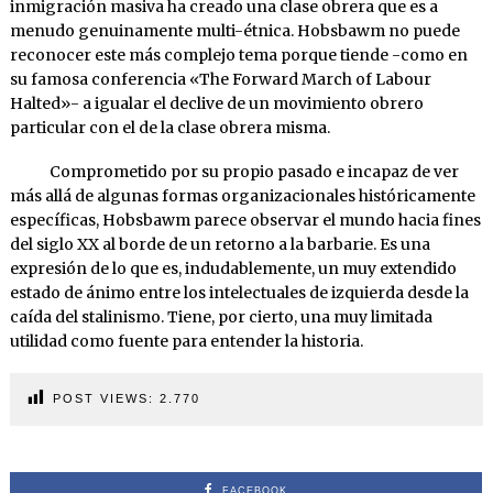
inmigración masiva ha creado una clase obrera que es a
menudo genuinamente multi-étnica. Hobsbawm no puede
reconocer este más complejo tema porque tiende -como en
su famosa conferencia «The Forward March of Labour
Halted»- a igualar el declive de un movimiento obrero
particular con el de la clase obrera misma.
Comprometido por su propio pasado e incapaz de ver
más allá de algunas formas organizacionales históricamente
específicas, Hobsbawm parece observar el mundo hacia fines
del siglo XX al borde de un retorno a la barbarie. Es una
expresión de lo que es, indudablemente, un muy extendido
estado de ánimo entre los intelectuales de izquierda desde la
caída del stalinismo. Tiene, por cierto, una muy limitada
utilidad como fuente para entender la historia.
POST VIEWS:
2.770
FACEBOOK