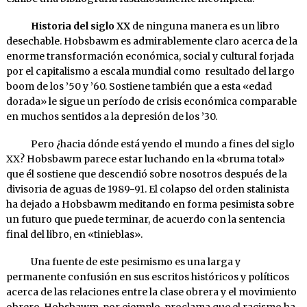
Historia del siglo XX
de ninguna manera es un libro
desechable. Hobsbawm es admirablemente claro acerca de la
enorme transformación económica, social y cultural forjada
por el capitalismo a escala mundial como resultado del largo
boom de los ’50 y ’60. Sostiene también que a esta «edad
dorada» le sigue un período de crisis económica comparable
en muchos sentidos a la depresión de los ’30.
Pero ¿hacia dónde está yendo el mundo a fines del siglo
XX? Hobsbawm parece estar luchando en la «bruma total»
que él sostiene que descendió sobre nosotros después de la
divisoria de aguas de 1989-91. El colapso del orden stalinista
ha dejado a Hobsbawm meditando en forma pesimista sobre
un futuro que puede terminar, de acuerdo con la sentencia
final del libro, en «tinieblas».
Una fuente de este pesimismo es una larga y
permanente confusión en sus escritos históricos y políticos
acerca de las relaciones entre la clase obrera y el movimiento
obrero. Hobsbawm, por ejemplo, proclama que el racismo ha