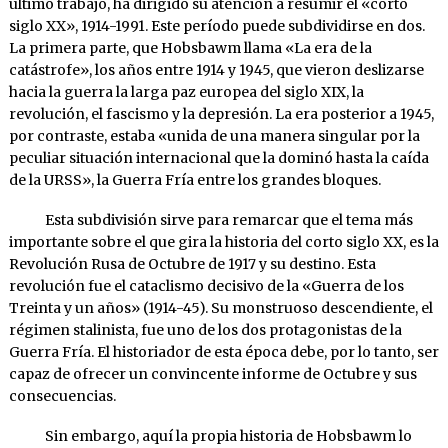
último trabajo, ha dirigido su atención a resumir el «corto
siglo XX», 1914-1991. Este período puede subdividirse en dos.
La primera parte, que Hobsbawm llama «La era de la
catástrofe», los años entre 1914 y 1945, que vieron deslizarse
hacia la guerra la larga paz europea del siglo XIX, la
revolución, el fascismo y la depresión. La era posterior a 1945,
por contraste, estaba «unida de una manera singular por la
peculiar situación internacional que la dominó hasta la caída
de la URSS», la Guerra Fría entre los grandes bloques.
Esta subdivisión sirve para remarcar que el tema más
importante sobre el que gira la historia del corto siglo XX, es la
Revolución Rusa de Octubre de 1917 y su destino. Esta
revolución fue el cataclismo decisivo de la «Guerra de los
Treinta y un años» (1914-45). Su monstruoso descendiente, el
régimen stalinista, fue uno de los dos protagonistas de la
Guerra Fría. El historiador de esta época debe, por lo tanto, ser
capaz de ofrecer un convincente informe de Octubre y sus
consecuencias.
Sin embargo, aquí la propia historia de Hobsbawm lo