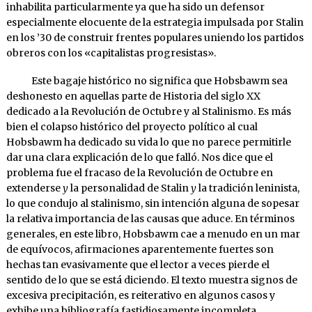
inhabilita particularmente ya que ha sido un defensor
especialmente elocuente de la estrategia impulsada por Stalin
en los ’30 de construir frentes populares uniendo los partidos
obreros con los «capitalistas progresistas».
Este bagaje histórico no significa que Hobsbawm sea
deshonesto en aquellas parte de Historia del siglo XX
dedicado a la Revolución de Octubre y al Stalinismo. Es más
bien el colapso histórico del proyecto político al cual
Hobsbawm ha dedicado su vida lo que no parece permitirle
dar una clara explicación de lo que falló. Nos dice que el
problema fue el fracaso de la Revolución de Octubre en
extenderse
y
la personalidad de Stalin
y
la tradición leninista,
lo que condujo al stalinismo, sin intención alguna de sopesar
la relativa importancia de las causas que aduce. En términos
generales, en este libro, Hobsbawm cae a menudo en un mar
de equívocos, afirmaciones aparentemente fuertes son
hechas tan evasivamente que el lector a veces pierde el
sentido de lo que se está diciendo. El texto muestra signos de
excesiva precipitación, es reiterativo en algunos casos y
exhibe una bibliografía fastidiosamente incompleta.