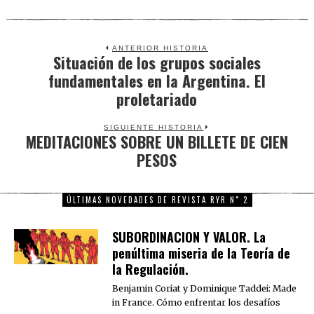
ANTERIOR HISTORIA
Situación de los grupos sociales
Previous
fundamentales en la Argentina. El
post:
proletariado
SIGUIENTE HISTORIA
MEDITACIONES SOBRE UN BILLETE DE CIEN
Next
PESOS
post:
ÚLTIMAS NOVEDADES DE REVISTA RYR N˚ 2
SUBORDINACION Y VALOR. La
penúltima miseria de la Teoría de
la Regulación.
Benjamin Coriat y Dominique Taddei: Made
in France. Cómo enfrentar los desafíos