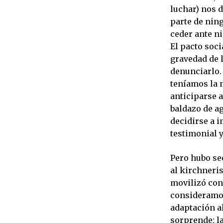
luchar) nos 
parte de nin
ceder ante n
El pacto soci
gravedad de l
denunciarlo. 
teníamos la 
anticiparse a
baldazo de ag
decidirse a 
testimonial y
Pero hubo sec
al kirchneri
movilizó con 
consideramos
adaptación a
sorprende: l