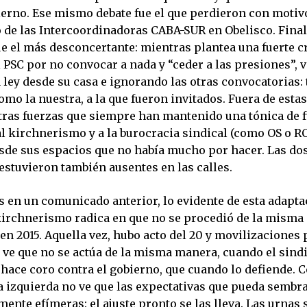
ierno. Ese mismo debate fue el que perdieron con motiv
 de las Intercoordinadoras CABA-SUR en Obelisco. Final
 el más desconcertante: mientras plantea una fuerte crí
 PSC por no convocar a nada y “ceder a las presiones”, v
 ley desde su casa e ignorando las otras convocatorias: 
mo la nuestra, a la que fueron invitados. Fuera de estas
otras fuerzas que siempre han mantenido una tónica de f
l kirchnerismo y a la burocracia sindical (como OS o R
sde sus espacios que no había mucho por hacer. Las dos
stuvieron también ausentes en las calles.
 en un comunicado anterior, lo evidente de esta adapta
rchnerismo radica en que no se procedió de la misma
n 2015. Aquella vez, hubo acto del 20 y movilizaciones 
Se ve que no se actúa de la misma manera, cuando el sin
 hace coro contra el gobierno, que cuando lo defiende.
a izquierda no ve que las expectativas que pueda sembra
ente efímeras: el ajuste pronto se las lleva. Las urnas 