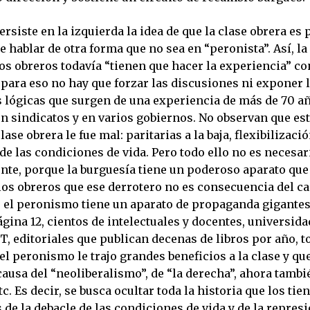
ersiste en la izquierda la idea de que la clase obrera es 
e hablar de otra forma que no sea en “peronista”. Así, la
os obreros todavía “tienen que hacer la experiencia” co
para eso no hay que forzar las discusiones ni exponer 
 lógicas que surgen de una experiencia de más de 70 a
n sindicatos y en varios gobiernos. No observan que est
lase obrera le fue mal: paritarias a la baja, flexibilizació
de las condiciones de vida. Pero todo ello no es necesa
ente, porque la burguesía tiene un poderoso aparato que
los obreros que ese derrotero no es consecuencia del ca
r el peronismo tiene un aparato de propaganda gigantes
gina 12, cientos de intelectuales y docentes, universid
, editoriales que publican decenas de libros por año, t
el peronismo le trajo grandes beneficios a la clase y qu
ausa del “neoliberalismo”, de “la derecha”, ahora tambi
tc. Es decir, se busca ocultar toda la historia que los ti
de la debacle de las condiciones de vida y de la repres