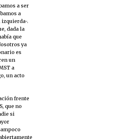
íbamos a ser
 íbamos a
 izquierda-.
ue, dada la
había que
Nosotros ya
onario es
iren un
 MST a
o, un acto
ación frente
S, que no
die si
ayor
 Tampoco
 abiertamente