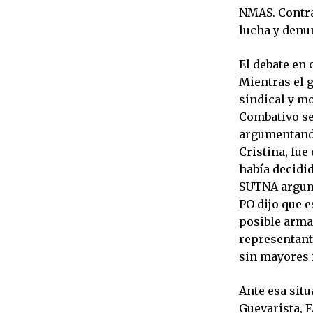
NMAS. Contra
lucha y denun
El debate en
Mientras el g
sindical y mo
Combativo se 
argumentando
Cristina, fue
había decidi
SUTNA argume
PO dijo que e
posible armar
representant
sin mayores 
Ante esa sit
Guevarista, 