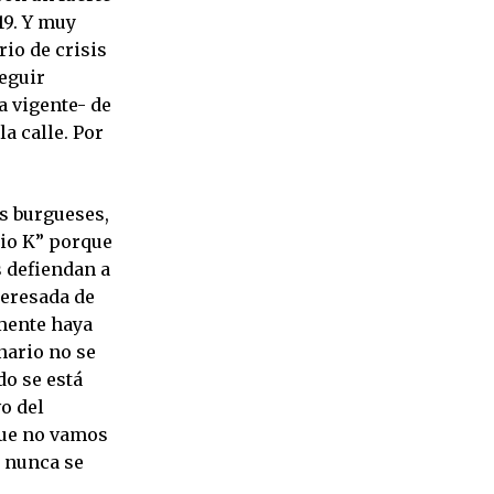
19. Y muy
io de crisis
seguir
 vigente- de
la calle. Por
os burgueses,
dio K” porque
s defiendan a
teresada de
amente haya
nario no se
o se está
o del
que no vamos
a nunca se