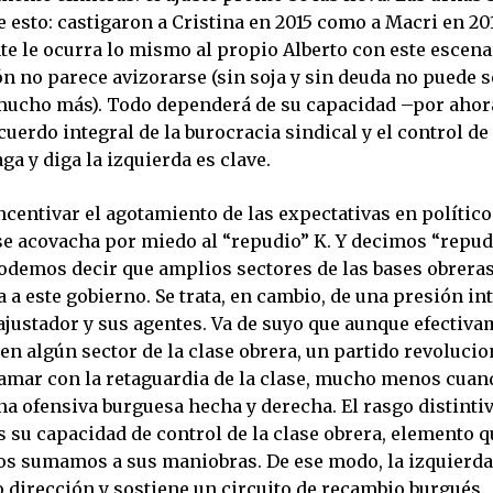
 esto: castigaron a Cristina en 2015 como a Macri en 20
e le ocurra lo mismo al propio Alberto con este escenar
n no parece avizorarse (sin soja y sin deuda no puede 
ucho más). Todo dependerá de su capacidad –por ahora
cuerdo integral de la burocracia sindical y el control de 
aga y diga la izquierda es clave.
ncentivar el agotamiento de las expectativas en polític
 se acovacha por miedo al “repudio” K. Y decimos “repu
podemos decir que amplios sectores de las bases obrera
 a este gobierno. Se trata, en cambio, de una presión in
ajustador y sus agentes. Va de suyo que aunque efectiv
en algún sector de la clase obrera, un partido revolucio
mar con la retaguardia de la clase, mucho menos cuand
a ofensiva burguesa hecha y derecha. El rasgo distintiv
 su capacidad de control de la clase obrera, elemento 
nos sumamos a sus maniobras. De ese modo, la izquierd
 dirección y sostiene un circuito de recambio burgués.