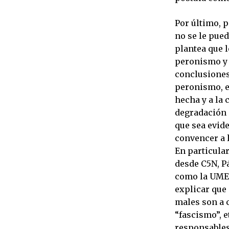
Por último, p
no se le pued
plantea que l
peronismo y 
conclusiones
peronismo, e
hecha y a la c
degradación 
que sea evid
convencer a 
En particula
desde C5N, Pá
como la UMET
explicar que 
males son a c
“fascismo”, e
responsables 