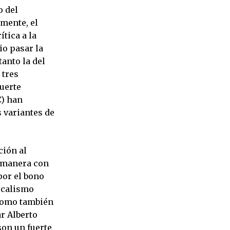
o del
mente, el
tica a la
io pasar la
tanto la del
 tres
uerte
C) han
 variantes de
ción al
 manera con
por el bono
dicalismo
 Como también
r Alberto
son un fuerte