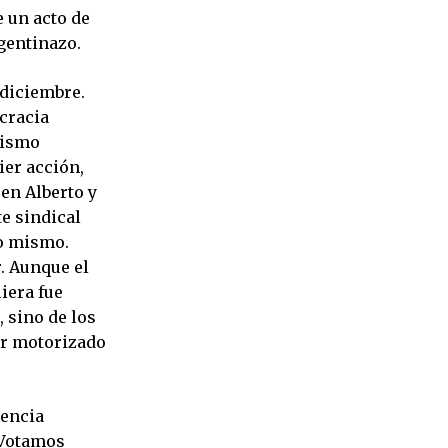
 un acto de
rgentinazo.
 diciembre.
ocracia
lismo
ier acción,
en Alberto y
te sindical
lo mismo.
. Aunque el
iera fue
 sino de los
er motorizado
dencia
-Votamos