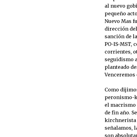
al nuevo gob
pequeño acto
Nuevo Mas fue
dirección del
sanción de la
PO-IS-MST, co
corrientes, 
seguidismo a
planteado de
Venceremos e
Como dijimos
peronismo-ki
el macrismo e
de fin año. 
kirchnerista
señalamos, l
son absolutam