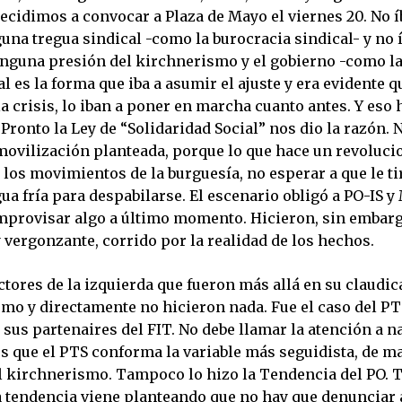
decidimos a convocar a Plaza de Mayo el viernes 20. No 
guna tregua sindical -como la burocracia sindical- y no
inguna presión del kirchnerismo y el gobierno -como la
al es la forma que iba a asumir el ajuste y era evidente q
a crisis, lo iban a poner en marcha cuanto antes. Y eso 
Pronto la Ley de “Solidaridad Social” nos dio la razón. 
movilización planteada, porque lo que hace un revoluci
 los movimientos de la burguesía, no esperar a que le t
ua fría para despabilarse. El escenario obligó a PO-IS y
improvisar algo a último momento. Hicieron, sin embarg
 vergonzante, corrido por la realidad de los hechos.
tores de la izquierda que fueron más allá en su claudic
smo y directamente no hicieron nada. Fue el caso del PT
sus partenaires del FIT. No debe llamar la atención a na
 que el PTS conforma la variable más seguidista, de m
l kirchnerismo. Tampoco lo hizo la Tendencia del PO.
a tendencia viene planteando que no hay que denunciar