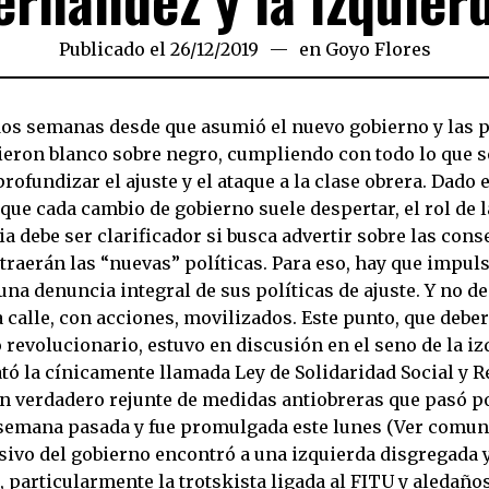
Publicado el
26/12/2019
13/01/2020
en
Goyo Flores
os semanas desde que asumió el nuevo gobierno y las 
eron blanco sobre negro, cumpliendo con todo lo que 
rofundizar el ajuste y el ataque a la clase obrera. Dado e
que cada cambio de gobierno suele despertar, el rol de l
a debe ser clarificador si busca advertir sobre las con
traerán las “nuevas” políticas. Para eso, hay que impuls
na denuncia integral de sus políticas de ajuste. Y no de
 calle, con acciones, movilizados. Este punto, que deber
 revolucionario, estuvo en discusión en el seno de la i
tó la cínicamente llamada Ley de Solidaridad Social y R
un verdadero rejunte de medidas antiobreras que pasó po
semana pasada y fue promulgada este lunes (Ver comuni
nsivo del gobierno encontró a una izquierda disgregada 
 particularmente la trotskista ligada al FITU y aledaño