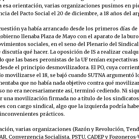
 esa orientación, varias organizaciones pusimos en pie
cia del Pacto Social el 20 de diciembre, a 18 años del a
 cuestión ya había arrancado desde los primeros días de
obierno llenaba Plaza de Mayo con el aparato de la bur
vimientos sociales, en el seno del Plenario del Sindica
discutía qué hacer. La oposición de IS a realizar cualqu
 que las bases peronistas de la UF tenían expectativas 
 desde el principio desmovilizadora. El PO, cuya corrien
do movilizarse el 18, se bajó cuando SUTNA argumentó 
ntaba que no había nada objetivo contra qué movilizar
so no era necesariamente así, terminó cediendo. Ni siqu
 una movilización firmada no a título de los sindicatos,
es con cargo sindical, algo que la izquierda podría hab
inconvenientes prácticos.
uación, varias organizaciones (Razón y Revolución, Ten
FAR, Convergencia Socialista, PSTU, CADEP y Fogoneros