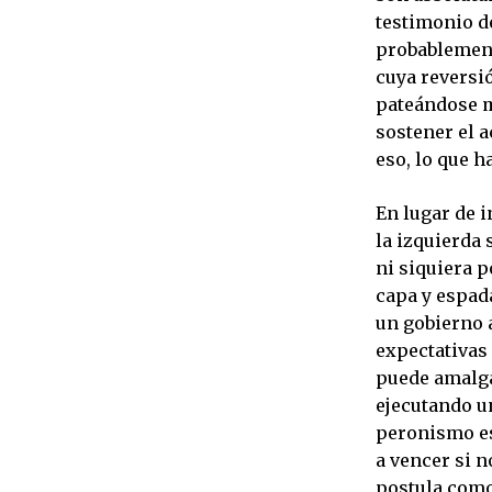
testimonio de
probablement
cuya reversió
pateándose m
sostener el a
eso, lo que h
En lugar de i
la izquierda
ni siquiera 
capa y espada
un gobierno 
expectativas 
puede amalga
ejecutando un
peronismo es
a vencer si 
postula como