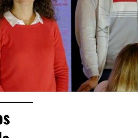
os
da