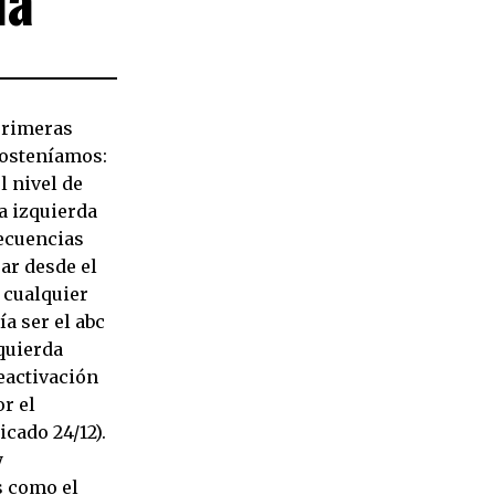
primeras
sosteníamos:
l nivel de
a izquierda
secuencias
ar desde el
 cualquier
ía ser el abc
zquierda
eactivación
r el
cado 24/12).
y
s como el