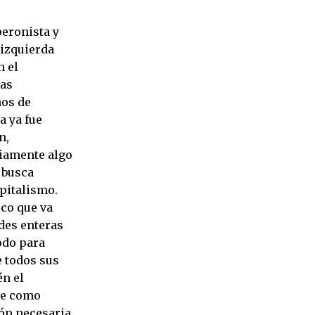
peronista y
 izquierda
n el
las
ños de
a ya fue
n,
riamente algo
 busca
pitalismo.
co que va
ades enteras
odo para
e todos sus
én el
ene como
ión necesaria