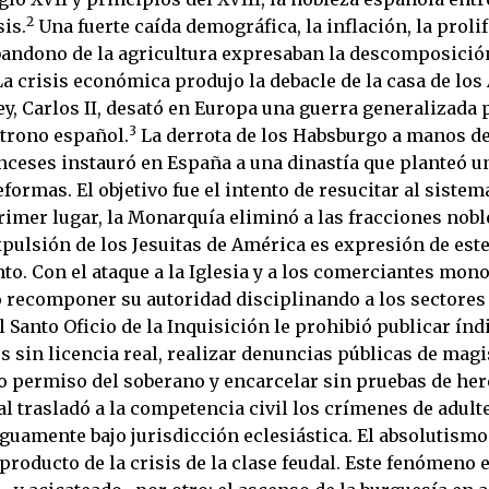
2
is.
Una fuerte caída demográfica, la inflación, la proli
abandono de la agricultura expresaban la descomposició
a crisis económica produjo la debacle de la casa de los 
y, Carlos II, desató en Europa una guerra generalizada 
3
 trono español.
La derrota de los Habsburgo a manos de
nceses instauró en España a una dinastía que planteó u
formas. El objetivo fue el intento de resucitar al sistem
rimer lugar, la Monarquía eliminó a las fracciones nob
xpulsión de los Jesuitas de América es expresión de est
o. Con el ataque a la Iglesia y a los comerciantes mon
ó recomponer su autoridad disciplinando a los sectore
 Santo Oficio de la Inquisición le prohibió publicar índ
 sin licencia real, realizar denuncias públicas de magi
io permiso del soberano y encarcelar sin pruebas de her
eal trasladó a la competencia civil los crímenes de adult
iguamente bajo jurisdicción eclesiástica. El absolutism
 producto de la crisis de la clase feudal. Este fenómeno 