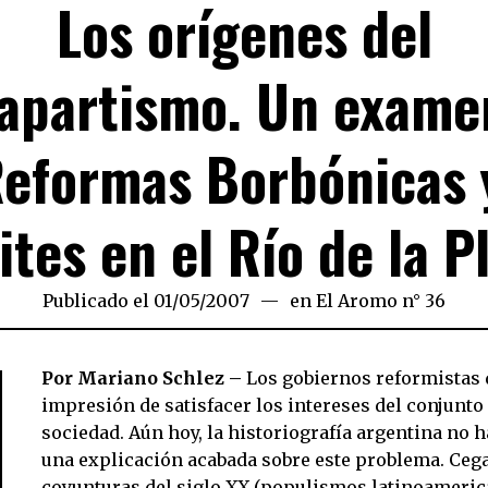
Los orígenes del
apartismo. Un exame
Reformas Borbónicas 
ites en el Río de la P
Publicado el
01/05/2007
23/03/2020
en
El Aromo n° 36
Por Mariano Schlez –
Los gobiernos reformistas 
impresión de satisfacer los intereses del conjunto 
sociedad. Aún hoy, la historiografía argentina no h
una explicación acabada sobre este problema. Cega
coyunturas del siglo XX (populismos latinoameric