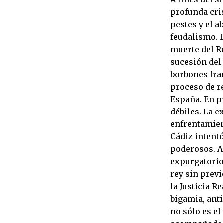
profunda cris
pestes y el 
feudalismo. L
muerte del Re
sucesión del
borbones fra
proceso de re
España. En p
débiles. La e
enfrentamient
Cádiz intent
poderosos. Al
expurgatorios
rey sin prev
la Justicia R
bigamia, ant
no sólo es el