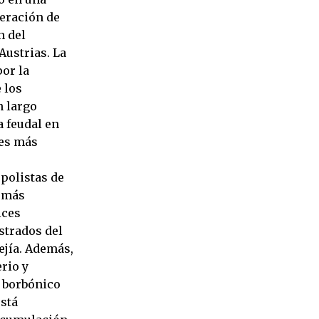
feración de
n del
Austrias. La
por la
 los
n largo
a feudal en
les más
e
opolistas de
s más
ices
strados del
ejía. Además,
erio y
o borbónico
está