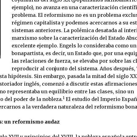
ejemplo), no avanza en una caracterización científi
problema. El reformismo no es un problema exclus
régimen capitalista y podemos acercarnos a su es
sistemas anteriores. La polémica desatada al inter
marxismo sobre la caracterización del Estado Abso
excelente ejemplo. Engels lo consideraba como u
bonapartista, es decir, un Estado que, por una equ
las relaciones de fuerza, se elevaba por sobre las c
reproducir al conjunto del sistema. Años después,
ta hipótesis. Sin embargo, pasada la mitad del siglo XX
toriador inglés, comenzó a discutir estas afirmaciones. 
o representaba un equilibrio entre las clases, sino un
1
o del poder de la nobleza.
El estudio del Imperio Españ
ercarnos a la verdadera naturaleza del reformismo bona
s: un reformismo audaz
iglo XVII y principios del XVIII, la nobleza española ent