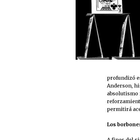
profundizó es
Anderson, his
absolutismo n
reforzamient
permitirá ac
Los borbone
A fines del s