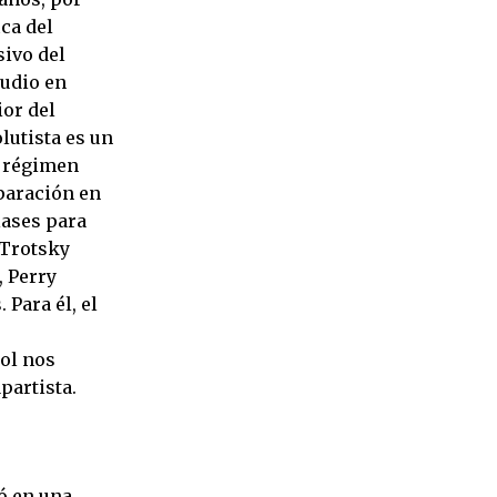
ca del
ivo del
tudio en
ior del
lutista es un
n régimen
iparación en
lases para
 Trotsky
, Perry
Para él, el
ol nos
partista.
ró en una