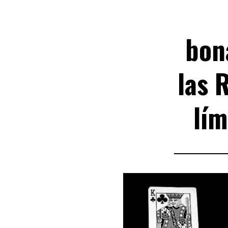
bon
las 
lím