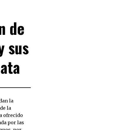
n de
y sus
lata
dan la
de la
a ofrecido
da por las
anos, por