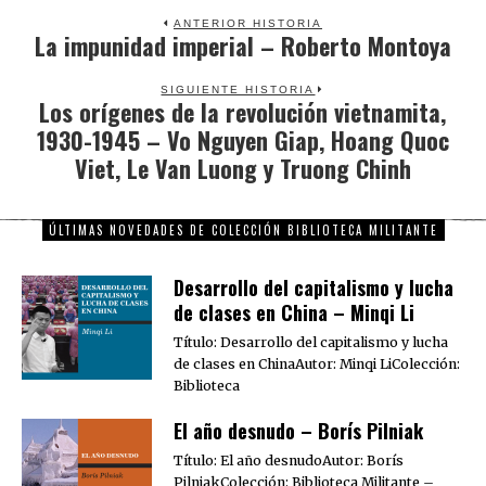
ANTERIOR HISTORIA
La impunidad imperial – Roberto Montoya
Previous
post:
SIGUIENTE HISTORIA
Los orígenes de la revolución vietnamita,
Next
1930-1945 – Vo Nguyen Giap, Hoang Quoc
post:
Viet, Le Van Luong y Truong Chinh
ÚLTIMAS NOVEDADES DE COLECCIÓN BIBLIOTECA MILITANTE
Desarrollo del capitalismo y lucha
de clases en China – Minqi Li
Título: Desarrollo del capitalismo y lucha
de clases en ChinaAutor: Minqi LiColección:
Biblioteca
El año desnudo – Borís Pilniak
Título: El año desnudoAutor: Borís
PilniakColección: Biblioteca Militante –