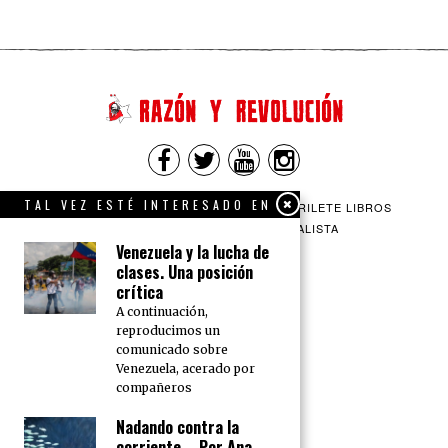
TAL VEZ ESTÉ INTERESADO EN
QUIENES SOMOS
CONTACTO
BARRILETE LIBROS
CEICS
ENGLISH
VÍA SOCIALISTA
Venezuela y la lucha de
clases. Una posición
crítica
A continuación,
reproducimos un
comunicado sobre
Venezuela, acerado por
compañeros
Nadando contra la
corriente – Por Ana