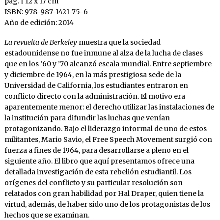
pág. | 12 x 17 cm
ISBN: 978-987-1421-75-6
Año de edición: 2014
La revuelta de Berkeley
muestra que la sociedad
estadounidense no fue inmune al alza de la lucha de clases
que en los ’60 y ’70 alcanzó escala mundial. Entre septiembre
y diciembre de 1964, en la más prestigiosa sede de la
Universidad de California, los estudiantes entraron en
conflicto directo con la administración. El motivo era
aparentemente menor: el derecho utilizar las instalaciones de
la institución para difundir las luchas que venían
protagonizando. Bajo el liderazgo informal de uno de estos
militantes, Mario Savio, el Free Speech Movement surgió con
fuerza a fines de 1964, para desarrollarse a pleno en el
siguiente año. El libro que aquí presentamos ofrece una
detallada investigación de esta rebelión estudiantil. Los
orígenes del conflicto y su particular resolución son
relatados con gran habilidad por Hal Draper, quien tiene la
virtud, además, de haber sido uno de los protagonistas de los
hechos que se examinan.