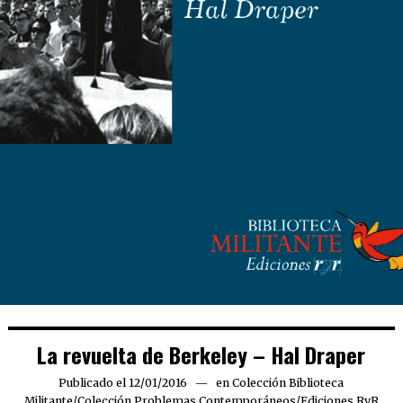
La revuelta de Berkeley – Hal Draper
Publicado el
12/01/2016
16/11/2019
en
Colección Biblioteca
Militante
/
Colección Problemas Contemporáneos
/
Ediciones RyR