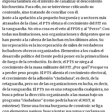
expresa también en el intento de canalizar el descontento
kirchnerista. Para ello, no se interviene criticando su
contenido, sino tratando de conciliar con él.
Junto a la apelación a la pequeño burguesía y a sectores más
atrasados de la clase, el PTS obtura el crecimiento del FIT en
la vanguardia. No otra cosa es el veto al FPDS y al “Perro”. Con
todas sus limitaciones, son organizaciones y dirigentes que se
han puesto a la cabeza de las luchas en los últimos años. Su
incorporación es la incorporación de miles de verdaderos
luchadores obreros organizados. Elementos a los cuales el
desarrollo político del frente podrá poner en la primera línea
de fuego de la revolución. Es decir, el PTS se niega al
crecimiento de la masa militante del FIT. ¿Por qué? Porque va
a perder peso propio. El PTS alienta el crecimiento electoral,
el crecimiento de la adhesión “ciudadana”, es decir, de la
retaguardia, pero no de las organizaciones en lucha, es decir,
de la vanguardia. El PTS no es una retaguardia cualquiera, no
busca pelear la dirección organizando a las masas bajo un
programa “ciudadano” (como podría hacer el MST, si
estuviese). Tiene una forma burguesa de construir: se liga
con elementos pasivos, busca juntar sus votos y reclama un