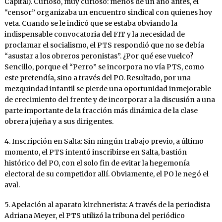
Capital). Curioso, muy curioso: menos de un año antes, el
“censor” organizaba un encuentro sindical con quienes hoy
veta. Cuando se le indicó que se estaba obviando la
indispensable convocatoria del FIT y la necesidad de
proclamar el socialismo, el PTS respondió que no se debía
“asustar a los obreros peronistas”. ¿Por qué ese vuelco?
Sencillo, porque el “Perro” se incorpora no vía PTS, como
este pretendía, sino a través del PO. Resultado, por una
mezquindad infantil se pierde una oportunidad inmejorable
de crecimiento del frente y de incorporar a la discusión a una
parte importante de la fracción más dinámica de la clase
obrera jujeña y a sus dirigentes.
4. Inscripción en Salta: Sin ningún trabajo previo, a último
momento, el PTS intentó inscribirse en Salta, bastión
histórico del PO, con el solo fin de evitar la hegemonía
electoral de su competidor allí. Obviamente, el PO le negó el
aval.
5. Apelación al aparato kirchnerista: A través de la periodista
Adriana Meyer, el PTS utilizó la tribuna del periódico