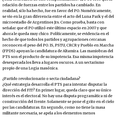
relación de fuerzas entre los partidos ha cambiado. En
realidad, si lo ha hecho, fue en favor del PO. Numéricamente,
se vio en la gran diferencia entre el acto del Luna Park y el del
microestadio de Argentinos Jrs. Como prueba, basta con
señalar que el PO utilizó este último espacio en 2007 y que
ahora le queda muy chico. Políticamente, se evidencia en el
hecho de que todos los partidos y agrupaciones cercanas
reconocen el peso del PO. IS, PSTU, CRCR y Pueblo en Marcha
(FPDS) apoyan la candidatura de Altamira. Las maniobras del
PTS son el producto de su impotencia. Esa misma impotencia
desesperada los lleva a lugares oscuros. A un sectarismo
propio de una Logia masónica.
¿Partido revolucionario o secta ciudadana?
¿Qué estrategia desarrolla el PTS para intentar disputar la
dirección del FIT? En primer lugar, queda claro que su único
interés es el electoral. No hay una disputa programática ni de
construcción del frente. Solamente se pone el grito en el cielo
por las candidaturas. En segundo, como no tiene la masa
militante necesaria, se apela a los elementos menos