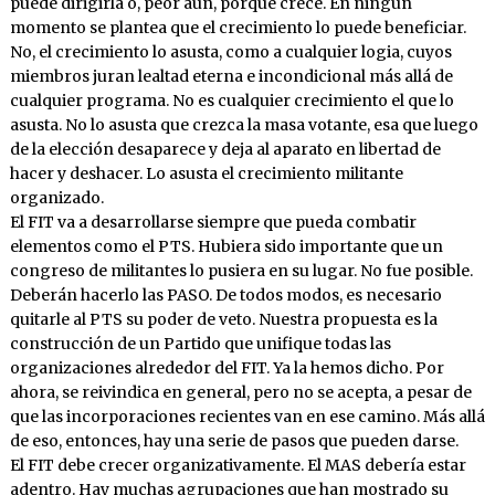
puede dirigirla o, peor aún, porque crece. En ningún
momento se plantea que el crecimiento lo puede beneficiar.
No, el crecimiento lo asusta, como a cualquier logia, cuyos
miembros juran lealtad eterna e incondicional más allá de
cualquier programa. No es cualquier crecimiento el que lo
asusta. No lo asusta que crezca la masa votante, esa que luego
de la elección desaparece y deja al aparato en libertad de
hacer y deshacer. Lo asusta el crecimiento militante
organizado.
El FIT va a desarrollarse siempre que pueda combatir
elementos como el PTS. Hubiera sido importante que un
congreso de militantes lo pusiera en su lugar. No fue posible.
Deberán hacerlo las PASO. De todos modos, es necesario
quitarle al PTS su poder de veto. Nuestra propuesta es la
construcción de un Partido que unifique todas las
organizaciones alrededor del FIT. Ya la hemos dicho. Por
ahora, se reivindica en general, pero no se acepta, a pesar de
que las incorporaciones recientes van en ese camino. Más allá
de eso, entonces, hay una serie de pasos que pueden darse.
El FIT debe crecer organizativamente. El MAS debería estar
adentro. Hay muchas agrupaciones que han mostrado su