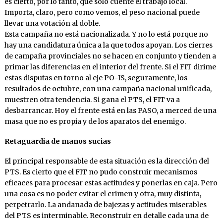
es cierto, por lo tanto, que solo cuente el trabajo local.
Importa, claro, pero como vemos, el peso nacional puede
llevar una votación al doble.
Esta campaña no está nacionalizada. Y no lo está porque no
hay una candidatura única a la que todos apoyan. Los cierres
de campaña provinciales no se hacen en conjunto y tienden a
primar las diferencias en el interior del frente. Si el FIT dirime
estas disputas en torno al eje PO-IS, seguramente, los
resultados de octubre, con una campaña nacional unificada,
muestren otra tendencia. Si gana el PTS, el FIT va a
desbarrancar. Hoy el frente está en las PASO, a merced de una
masa que no es propia y de los aparatos del enemigo.
Retaguardia de manos sucias
El principal responsable de esta situación es la dirección del
PTS. Es cierto que el FIT no pudo construir mecanismos
eficaces para procesar estas actitudes y ponerlas en caja. Pero
una cosa es no poder evitar el crimen y otra, muy distinta,
perpetrarlo. La andanada de bajezas y actitudes miserables
del PTS es interminable. Reconstruir en detalle cada una de