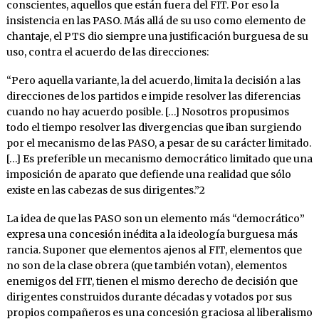
conscientes, aquellos que están fuera del FIT. Por eso la
insistencia en las PASO. Más allá de su uso como elemento de
chantaje, el PTS dio siempre una justificación burguesa de su
uso, contra el acuerdo de las direcciones:
“Pero aquella variante, la del acuerdo, limita la decisión a las
direcciones de los partidos e impide resolver las diferencias
cuando no hay acuerdo posible. […] Nosotros propusimos
todo el tiempo resolver las divergencias que iban surgiendo
por el mecanismo de las PASO, a pesar de su carácter limitado.
[…] Es preferible un mecanismo democrático limitado que una
imposición de aparato que defiende una realidad que sólo
existe en las cabezas de sus dirigentes.”2
La idea de que las PASO son un elemento más “democrático”
expresa una concesión inédita a la ideología burguesa más
rancia. Suponer que elementos ajenos al FIT, elementos que
no son de la clase obrera (que también votan), elementos
enemigos del FIT, tienen el mismo derecho de decisión que
dirigentes construidos durante décadas y votados por sus
propios compañeros es una concesión graciosa al liberalismo