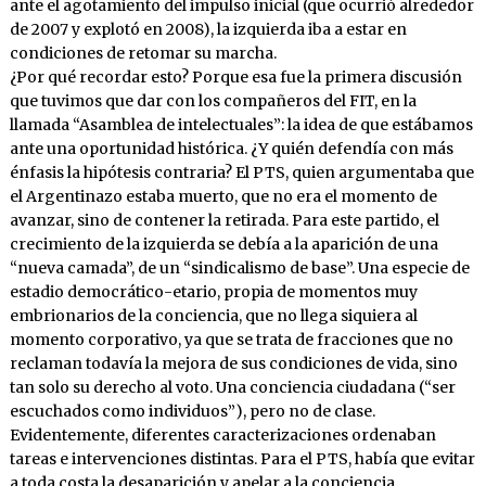
ante el agotamiento del impulso inicial (que ocurrió alrededor
de 2007 y explotó en 2008), la izquierda iba a estar en
condiciones de retomar su marcha.
¿Por qué recordar esto? Porque esa fue la primera discusión
que tuvimos que dar con los compañeros del FIT, en la
llamada “Asamblea de intelectuales”: la idea de que estábamos
ante una oportunidad histórica. ¿Y quién defendía con más
énfasis la hipótesis contraria? El PTS, quien argumentaba que
el Argentinazo estaba muerto, que no era el momento de
avanzar, sino de contener la retirada. Para este partido, el
crecimiento de la izquierda se debía a la aparición de una
“nueva camada”, de un “sindicalismo de base”. Una especie de
estadio democrático-etario, propia de momentos muy
embrionarios de la conciencia, que no llega siquiera al
momento corporativo, ya que se trata de fracciones que no
reclaman todavía la mejora de sus condiciones de vida, sino
tan solo su derecho al voto. Una conciencia ciudadana (“ser
escuchados como individuos”), pero no de clase.
Evidentemente, diferentes caracterizaciones ordenaban
tareas e intervenciones distintas. Para el PTS, había que evitar
a toda costa la desaparición y apelar a la conciencia