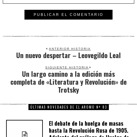
ANTERIOR HISTORIA
Un nuevo despertar – Leovegildo Leal
Previous
post:
SIGUIENTE HISTORIA
Un largo camino a la edición más
Next
completa de «Literatura y Revolución» de
post:
Trotsky
ÚLTIMAS NOVEDADES DE EL AROMO Nº 83
El debate de la huelga de masas
hasta la Revolución Rusa de 1905.