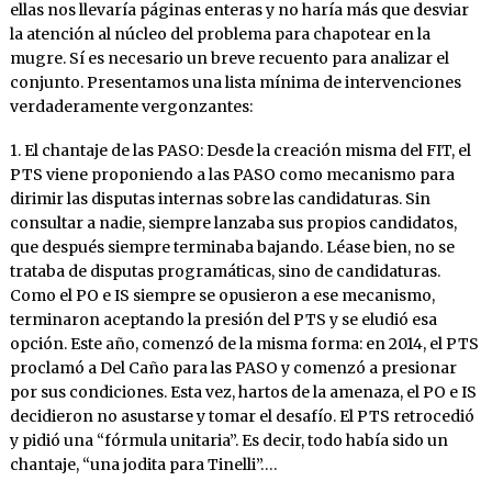
ellas nos llevaría páginas enteras y no haría más que desviar
la atención al núcleo del problema para chapotear en la
mugre. Sí es necesario un breve recuento para analizar el
conjunto. Presentamos una lista mínima de intervenciones
verdaderamente vergonzantes:
1. El chantaje de las PASO: Desde la creación misma del FIT, el
PTS viene proponiendo a las PASO como mecanismo para
dirimir las disputas internas sobre las candidaturas. Sin
consultar a nadie, siempre lanzaba sus propios candidatos,
que después siempre terminaba bajando. Léase bien, no se
trataba de disputas programáticas, sino de candidaturas.
Como el PO e IS siempre se opusieron a ese mecanismo,
terminaron aceptando la presión del PTS y se eludió esa
opción. Este año, comenzó de la misma forma: en 2014, el PTS
proclamó a Del Caño para las PASO y comenzó a presionar
por sus condiciones. Esta vez, hartos de la amenaza, el PO e IS
decidieron no asustarse y tomar el desafío. El PTS retrocedió
y pidió una “fórmula unitaria”. Es decir, todo había sido un
chantaje, “una jodita para Tinelli”….