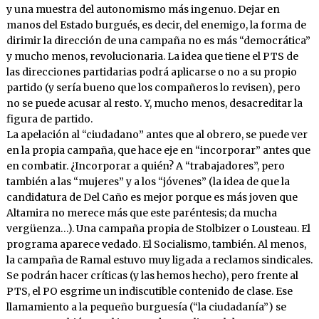
y una muestra del autonomismo más ingenuo. Dejar en
manos del Estado burgués, es decir, del enemigo, la forma de
dirimir la dirección de una campaña no es más “democrática”
y mucho menos, revolucionaria. La idea que tiene el PTS de
las direcciones partidarias podrá aplicarse o no a su propio
partido (y sería bueno que los compañeros lo revisen), pero
no se puede acusar al resto. Y, mucho menos, desacreditar la
figura de partido.
La apelación al “ciudadano” antes que al obrero, se puede ver
en la propia campaña, que hace eje en “incorporar” antes que
en combatir. ¿Incorporar a quién? A “trabajadores”, pero
también a las “mujeres” y a los “jóvenes” (la idea de que la
candidatura de Del Caño es mejor porque es más joven que
Altamira no merece más que este paréntesis; da mucha
vergüenza…). Una campaña propia de Stolbizer o Lousteau. El
programa aparece vedado. El Socialismo, también. Al menos,
la campaña de Ramal estuvo muy ligada a reclamos sindicales.
Se podrán hacer críticas (y las hemos hecho), pero frente al
PTS, el PO esgrime un indiscutible contenido de clase. Ese
llamamiento a la pequeño burguesía (“la ciudadanía”) se