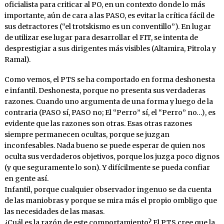
oficialista para criticar al PO, en un contexto donde lo más
importante, aún de cara a las PASO, es evitar la crítica fácil de
sus detractores (“el trotskismo es un conventillo”). En lugar
de utilizar ese lugar para desarrollar el FIT, se intenta de
desprestigiar a sus dirigentes más visibles (Altamira, Pitrola y
Ramal).
Como vemos, el PTS se ha comportado en forma deshonesta
e infantil. Deshonesta, porque no presenta sus verdaderas
razones. Cuando uno argumenta de una forma y luego de la
contraria (PASO sí, PASO no; El “Perro” sí, el “Perro” no…), es
evidente que las razones son otras. Esas otras razones
siempre permanecen ocultas, porque se juzgan
inconfesables. Nada bueno se puede esperar de quien nos
oculta sus verdaderos objetivos, porque los juzga poco dignos
(y que seguramente lo son). Y difícilmente se pueda confiar
en gente así.
Infantil, porque cualquier observador ingenuo se da cuenta
de las maniobras y porque se mira más el propio ombligo que
las necesidades de las masas.
¿Cuál es la razón de este comportamiento? El PTS cree que la