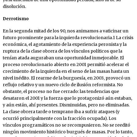
disolución.
Derrotismo
En la segunda mitad de los 90, nos animamos a vaticinar un
futuro prominente para la izquierda revolucionaria.1 La crisis
económica, el agotamiento de la experiencia peronista y la
ruptura de la clase obrera de los vínculos políticos que la
tenían atada auguraban una oportunidad inmejorable. El
proceso revolucionario abierto en 2001 permitió acelerar el
crecimiento de la izquierda en el seno de las masas hasta un
nivel inédito. El rearme de la burguesía, en 2003, provocó un
reflujo relativo y un nuevo ciclo de ilusión reformista. No
obstante, el proceso no fue cerrado: las tendencias que
desataron el 2001 y la fuerza que lo protagonizó aún estaban,
y aún están, ahí presentes. Disminuidas, pero no eliminadas.
La clase obrera tarde o temprano iba a sufrir ataques (y
ocurrió principalmente con la fracción ocupada). Los
vínculos programáticos no se recompusieron. No se reeditó
ningún movimiento histórico burgués de masas. Por lo tanto,