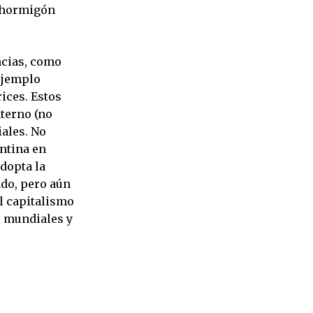
e hormigón
ncias, como
 ejemplo
ices. Estos
nterno (no
ales. No
ntina en
dopta la
ado, pero aún
el capitalismo
s mundiales y