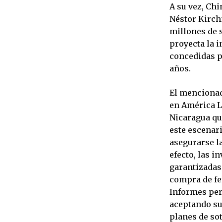
A su vez, Ch
Néstor Kirch
millones de 
proyecta la i
concedidas p
años.
El mencionad
en América L
Nicaragua que
este escenar
asegurarse la
efecto, las 
garantizadas 
compra de fe
Informes per
aceptando su
planes de so