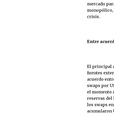
mercado para 
monopólico, 
crisis.
Entre acuer
El principal 
fuentes exter
acuerdo entr
swaps por US
el momento A
reservas del
los swaps en 
acumularon U