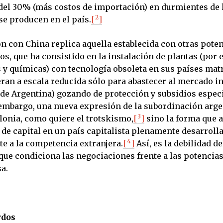
del 30% (más costos de importación) en durmientes d
2
se producen en el país.
[
]
ón con China replica aquella establecida con otras pote
os, que ha consistido en la instalación de plantas (por
 y químicas) con tecnología obsoleta en sus países matr
eran a escala reducida sólo para abastecer al mercado i
de Argentina) gozando de protección y subsidios especi
 embargo, una nueva expresión de la subordinación arge
3
lonia, como quiere el trotskismo,
[
]
sino la forma que a
de capital en un país capitalista plenamente desarroll
4
nte a la competencia extranjera.
[
]
Así, es la debilidad d
 que condiciona las negociaciones frente a las potencia
sa.
rdos