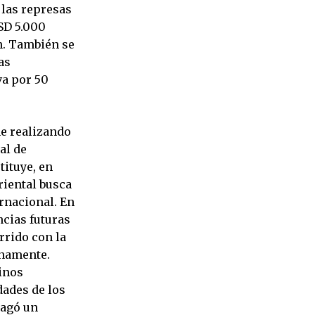
 las represas
SD 5.000
n. También se
as
va por 50
ne realizando
al de
tituye, en
riental busca
ernacional. En
ncias futuras
rrido con la
rnamente.
inos
dades de los
pagó un