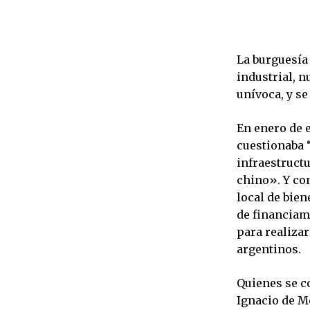
La burguesía
industrial, n
unívoca, y se
En enero de e
cuestionaba “
infraestruct
chino». Y co
local de bien
de financiam
para realiza
argentinos.
Quienes se co
Ignacio de M