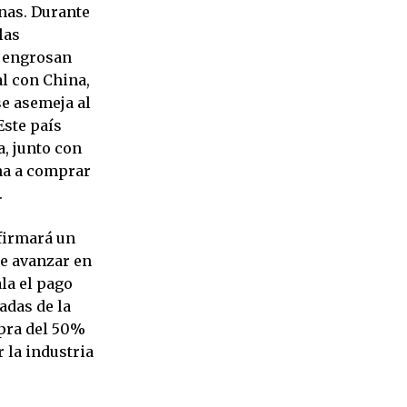
nas. Durante
las
o engrosan
al con China,
se asemeja al
Este país
, junto con
ina a comprar
.
 firmará un
de avanzar en
la el pago
adas de la
pra del 50%
 la industria