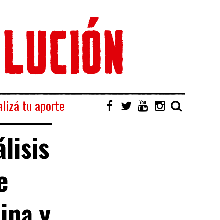
lizá tu aporte
lisis
e
ina y