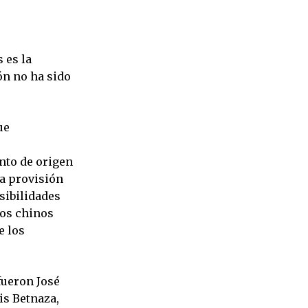
 es la
ón no ha sido
ue
nto de origen
la provisión
sibilidades
nos chinos
e los
fueron José
is Betnaza,