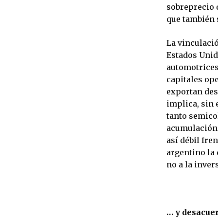
sobreprecio 
que también 
La vinculaci
Estados Unid
automotrices
capitales op
exportan des
implica, sin
tanto semico
acumulación 
así débil fre
argentino la
no a la inver
… y desacue