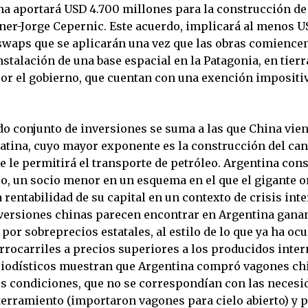
ina aportará USD 4.700 millones para la construcción de
ner-Jorge Cepernic. Este acuerdo, implicará al menos U
swaps que se aplicarán una vez que las obras comience
nstalación de una base espacial en la Patagonia, en tierr
or el gobierno, que cuentan con una exención impositi
o conjunto de inversiones se suma a las que China vie
atina, cuyo mayor exponente es la construcción del can
 le permitirá el transporte de petróleo. Argentina cons
io, un socio menor en un esquema en el que el gigante o
 rentabilidad de su capital en un contexto de crisis int
inversiones chinas parecen encontrar en Argentina gana
por sobreprecios estatales, al estilo de lo que ya ha ocu
rrocarriles a precios superiores a los producidos inte
iodísticos muestran que Argentina compró vagones ch
s condiciones, que no se correspondían con las necesi
terramiento (importaron vagones para cielo abierto) y 