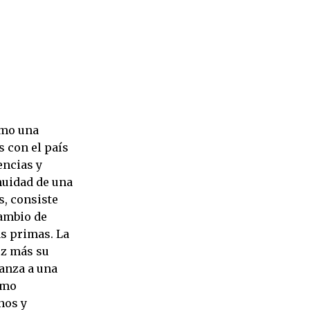
e
omo una
s con el país
encias y
nuidad de una
, consiste
ambio de
as primas. La
ez más su
lanza a una
omo
nos y