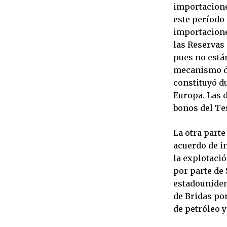
importacione
este período
importacione
las Reservas 
pues no están
mecanismo de
constituyó d
Europa. Las 
bonos del Te
La otra part
acuerdo de i
la explotació
por parte de
estadouniden
de Bridas por
de petróleo y