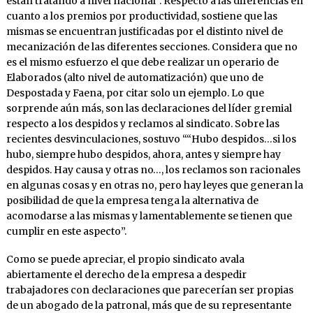
están tratando a nivel nacional”. Respecto a las diferencias en
cuanto a los premios por productividad, sostiene que las
mismas se encuentran justificadas por el distinto nivel de
mecanización de las diferentes secciones. Considera que no
es el mismo esfuerzo el que debe realizar un operario de
Elaborados (alto nivel de automatización) que uno de
Despostada y Faena, por citar solo un ejemplo. Lo que
sorprende aún más, son las declaraciones del líder gremial
respecto a los despidos y reclamos al sindicato. Sobre las
recientes desvinculaciones, sostuvo ““Hubo despidos…si los
hubo, siempre hubo despidos, ahora, antes y siempre hay
despidos. Hay causa y otras no…, los reclamos son racionales
en algunas cosas y en otras no, pero hay leyes que generan la
posibilidad de que la empresa tenga la alternativa de
acomodarse a las mismas y lamentablemente se tienen que
cumplir en este aspecto”.
Como se puede apreciar, el propio sindicato avala
abiertamente el derecho de la empresa a despedir
trabajadores con declaraciones que parecerían ser propias
de un abogado de la patronal, más que de su representante