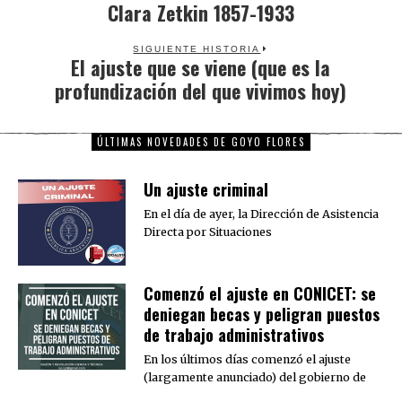
Clara Zetkin 1857-1933
Previous
post:
SIGUIENTE HISTORIA
El ajuste que se viene (que es la
Next
profundización del que vivimos hoy)
post:
ÚLTIMAS NOVEDADES DE GOYO FLORES
Un ajuste criminal
En el día de ayer, la Dirección de Asistencia
Directa por Situaciones
Comenzó el ajuste en CONICET: se
deniegan becas y peligran puestos
de trabajo administrativos
En los últimos días comenzó el ajuste
(largamente anunciado) del gobierno de