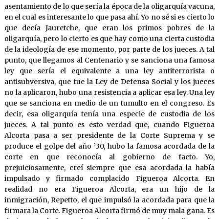
asentamiento de lo que sería la época de la oligarquía vacuna,
en el cual es interesante lo que pasa ahí. Yo no sé si es cierto lo
que decía Jauretche, que eran los primos pobres de la
oligarquía, pero lo cierto es que hay como una cierta custodia
de la ideología de ese momento, por parte de los jueces. A tal
punto, que llegamos al Centenario y se sanciona una famosa
ley que sería el equivalente a una ley antiterrorista o
antisubversiva, que fue la Ley de Defensa Social y los jueces
no la aplicaron, hubo una resistencia a aplicar esa ley. Una ley
que se sanciona en medio de un tumulto en el congreso. Es
decir, esa oligarquía tenía una especie de custodia de los
jueces. A tal punto es esto verdad que, cuando Figueroa
Alcorta pasa a ser presidente de la Corte Suprema y se
produce el golpe del año ’30, hubo la famosa acordada de la
corte en que reconocía al gobierno de facto. Yo,
prejuiciosamente, creí siempre que esa acordada la había
impulsado y firmado complacido Figueroa Alcorta. En
realidad no era Figueroa Alcorta, era un hijo de la
inmigración, Repetto, el que impulsó la acordada para que la
firmara la Corte. Figueroa Alcorta firmó de muy mala gana. Es