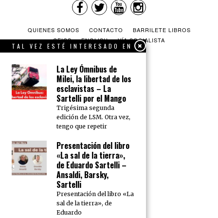
QUIENES SOMOS
CONTACTO
BARRILETE LIBROS
CEICS
ENGLISH
VÍA SOCIALISTA
TAL VEZ ESTÉ INTERESADO EN
La Ley Ómnibus de
Milei, la libertad de los
esclavistas – La
Sartelli por el Mango
Trigésima segunda
edición de LSM. Otra vez,
tengo que repetir
Presentación del libro
«La sal de la tierra»,
de Eduardo Sartelli –
Ansaldi, Barsky,
Sartelli
Presentación del libro «La
sal de la tierra», de
Eduardo