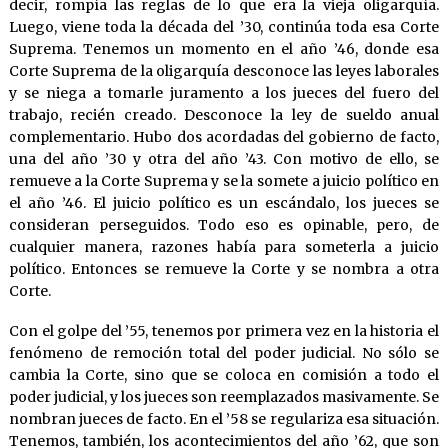
decir, rompía las reglas de lo que era la vieja oligarquía.
Luego, viene toda la década del ’30, continúa toda esa Corte
Suprema. Tenemos un momento en el año ’46, donde esa
Corte Suprema de la oligarquía desconoce las leyes laborales
y se niega a tomarle juramento a los jueces del fuero del
trabajo, recién creado. Desconoce la ley de sueldo anual
complementario. Hubo dos acordadas del gobierno de facto,
una del año ’30 y otra del año ’43. Con motivo de ello, se
remueve a la Corte Suprema y se la somete a juicio político en
el año ’46. El juicio político es un escándalo, los jueces se
consideran perseguidos. Todo eso es opinable, pero, de
cualquier manera, razones había para someterla a juicio
político. Entonces se remueve la Corte y se nombra a otra
Corte.
Con el golpe del ’55, tenemos por primera vez en la historia el
fenómeno de remoción total del poder judicial. No sólo se
cambia la Corte, sino que se coloca en comisión a todo el
poder judicial, y los jueces son reemplazados masivamente. Se
nombran jueces de facto. En el ’58 se regulariza esa situación.
Tenemos, también, los acontecimientos del año ’62, que son