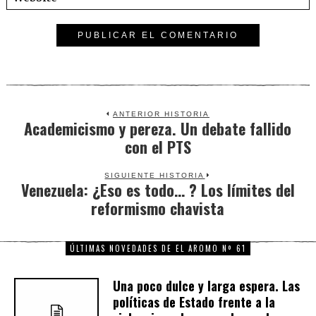
ANTERIOR HISTORIA
Academicismo y pereza. Un debate fallido
Previous
con el PTS
post:
SIGUIENTE HISTORIA
Venezuela: ¿Eso es todo… ? Los límites del
Next
reformismo chavista
post:
ÚLTIMAS NOVEDADES DE EL AROMO Nº 61
Una poco dulce y larga espera. Las
políticas de Estado frente a la