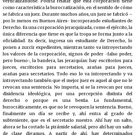
verticalizándose. Podría relatar que esta corporación tiene
como característica la burocratización, en el sentido de cómo
se fabrica un juez. Durante muchos años, un juez se fabricó –
por lo menos en Buenos Aires- incorporando estudiantes de
Derecho. Es una corporación jerarquizada, como el ejército, la
única diferencia que tiene es que la tropa se forma junto a la
oficialidad. Es decir, ingresa un estudiante de Derecho, lo
ponen a zurcir expedientes, mientras tanto va introyectando
los valores de la corporación, signos de poder -falso poder,
pero bueno-, la bandera, las jerarquías: hay escritorios para
jueces, escritorios para secretarios, arañas para jueces,
arañas para secretarios. Todo eso lo va introyectando y va
introyectando también que el mejor juez es aquel al que no le
revocan una sentencia. No importa, si se la revocan por una
disidencia ideológica, por una percepción distinta del
derecho o porque es una bestia. Lo fundamental,
burocráticamente, es que no le revoquen la sentencia. Bueno,
finalmente un día se recibe y, ahí entra al grado de
subteniente, que es el secretario nuestro. Ahí hay un salto,
ahora se ha cortado la pirámide salarial, pero ahí hay un salto
de clase digamos. A partir de ahí, hay determinados